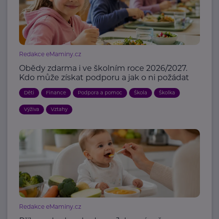
Redakce eMaminy.cz
Obědy zdarma i ve školním roce 2026/2027.
Kdo může získat podporu a jak o ni požádat
Děti
Finance
Podpora a pomoc
Škola
Školka
Výživa
Vztahy
Redakce eMaminy.cz