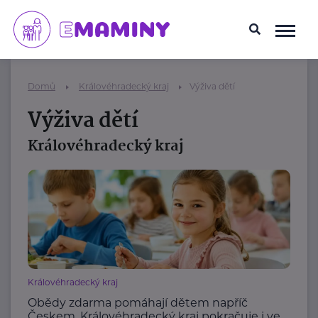
Domů
Královéhradecký kraj
Výživa dětí
Výživa dětí
Královéhradecký kraj
Královéhradecký kraj
Obědy zdarma pomáhají dětem napříč
Českem. Královéhradecký kraj pokračuje i ve