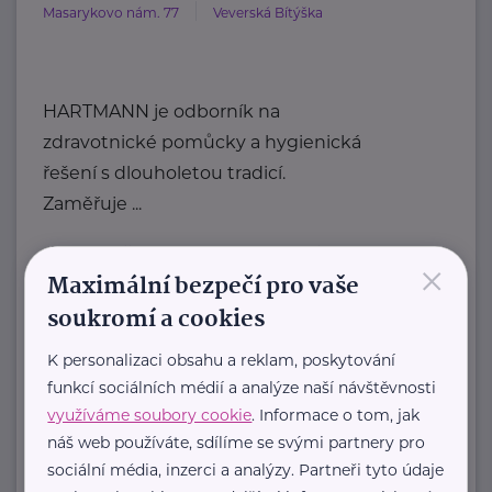
Masarykovo nám. 77
Veverská Bítýška
HARTMANN je odborník na
zdravotnické pomůcky a hygienická
řešení s dlouholetou tradicí.
Zaměřuje ...
https://hartmanndirect.com/cs-cz
×
Maximální bezpečí pro vaše
+420 800 100 150
info@hartmanndirect.cz
soukromí a cookies
K personalizaci obsahu a reklam, poskytování
funkcí sociálních médií a analýze naší návštěvnosti
Zobrazit přehled společností
využíváme soubory cookie
. Informace o tom, jak
náš web používáte, sdílíme se svými partnery pro
sociální média, inzerci a analýzy. Partneři tyto údaje