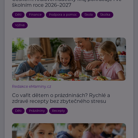
školním roce 2026–2027
Děti
Finance
Podpora a pomoc
Škola
Školka
Výživa
Redakce eMaminy.cz
Co vařit dětem o prázdninách? Rychlé a
zdravé recepty bez zbytečného stresu
Děti
Prázdniny
Recepty