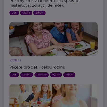
Příkrmy krok za krokem: Jak správně
nastartovat zdravý jídelníček
Děti
Výživa
Zdraví
STOB.cz
Večeře pro děti i celou rodinu
Děti
Rodina
Recepty
Výživa
Zdraví