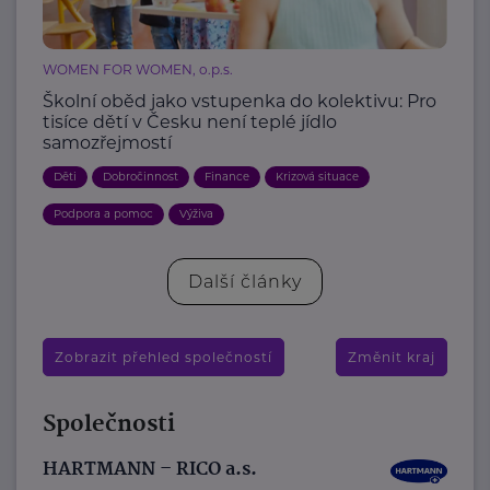
WOMEN FOR WOMEN, o.p.s.
Školní oběd jako vstupenka do kolektivu: Pro
tisíce dětí v Česku není teplé jídlo
samozřejmostí
Děti
Dobročinnost
Finance
Krizová situace
Podpora a pomoc
Výživa
Další články
Zobrazit přehled společností
Změnit kraj
Společnosti
HARTMANN – RICO a.s.