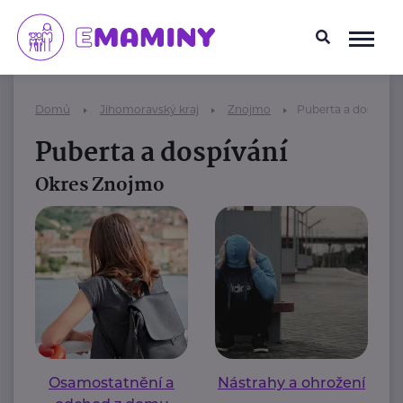
Domů
Jihomoravský kraj
Znojmo
Puberta a dospíván
Puberta a dospívání
Okres Znojmo
Osamostatnění a
Nástrahy a ohrožení