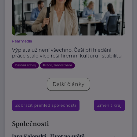
Pearmedia
Výplata už není všechno. Češi při hledání
práce stále více řeší firemní kulturu i stabilitu
Osobní rozvoj
Práce, zaměstnání
Další články
Zobrazit přehled společností
Změnit kraj
Společnosti
Jana Kalenská, Život ve světě