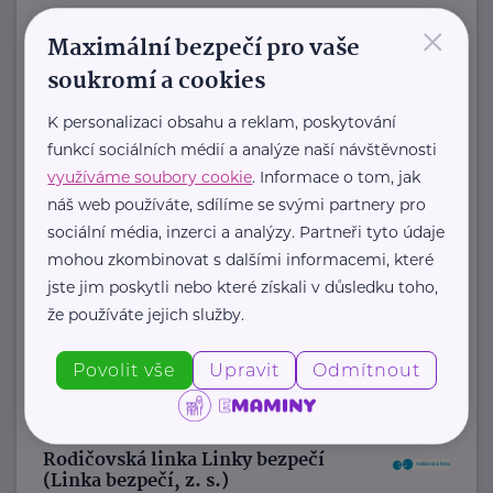
×
https://www.jaczech.org/
Maximální bezpečí pro vaše
jaczech@jaczech.cz
soukromí a cookies
K personalizaci obsahu a reklam, poskytování
Kolpingova rodina Smečno
funkcí sociálních médií a analýze naší návštěvnosti
U Zámku 5
Smečno
využíváme soubory cookie
. Informace o tom, jak
Jsme nestátní nezisková organizace
náš web používáte, sdílíme se svými partnery pro
, která se již více než 25 let zaměřuje
sociální média, inzerci a analýzy. Partneři tyto údaje
mohou zkombinovat s dalšími informacemi, které
na podporu rodin, ...
jste jim poskytli nebo které získali v důsledku toho,
https://www.kolpingsmecno.cz/
že používáte jejich služby.
+420 777 558 778
Povolit vše
Upravit
Odmítnout
ludmila.janzurova@kolpingsmecno.cz
Rodičovská linka Linky bezpečí
(Linka bezpečí, z. s.)