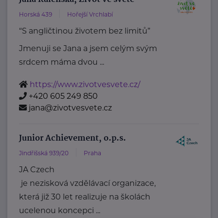
Horská 439
Hořejší Vrchlabí
“S angličtinou životem bez limitů”
Jmenuji se Jana a jsem celým svým
srdcem máma dvou ...
https://www.zivotvesvete.cz/
+420 605 249 850
jana@zivotvesvete.cz
Junior Achievement, o.p.s.
Jindřišská 939/20
Praha
JA Czech
je nezisková vzdělávací organizace,
která již 30 let realizuje na školách
ucelenou koncepci ...