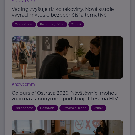
ADDICTS PR
Vaping zvyšuje riziko rakoviny. Nová studie
vyvrací mýtus o bezpečnější alternativě
Bezpečnost
Prevence, léčba
Zdraví
Knowcomm
Colours of Ostrava 2026: Návštěvníci mohou
zdarma a anonymně podstoupit test na HIV
Bezpečnost
Dospívání
Prevence, léčba
Zdraví