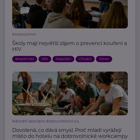
Knowcomm
Školy mají největší zájem o prevenci kouření a
HIV
Bezpečnost
Děti
Dospívání
Chování
Zdraví
Národní asociace dobrovolnictví z.s.
Dovolená, co dává smysl. Proč mladí vyrážejí
místo do hotelu na dobrovolnické workcampy