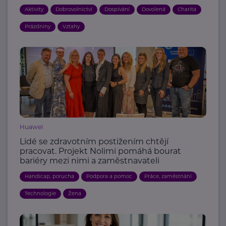
Aktivity
Dobrovolnictví
Dospívání
Dovolená
Charita
Prázdniny
Vztahy
Huawei
Lidé se zdravotním postižením chtějí
pracovat. Projekt Nolimi pomáhá bourat
bariéry mezi nimi a zaměstnavateli
Handicap, porucha
Podpora a pomoc
Práce, zaměstnání
Technologie
Žena