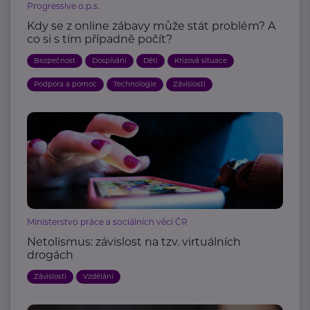
Progressive o.p.s.
Kdy se z online zábavy může stát problém? A
co si s tím případně počít?
Bezpečnost
Dospívání
Děti
Krizová situace
Podpora a pomoc
Technologie
Závislosti
Ministerstvo práce a sociálních věcí ČR
Netolismus: závislost na tzv. virtuálních
drogách
Závislosti
Vzdělání