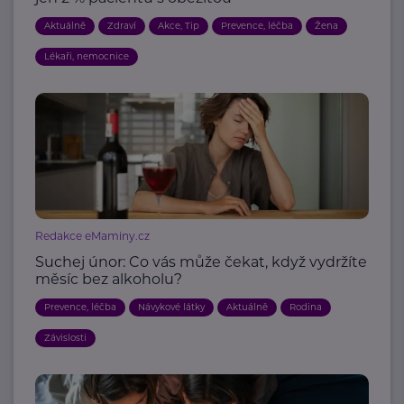
Aktuálně
Zdraví
Akce, Tip
Prevence, léčba
Žena
Lékaři, nemocnice
Redakce eMaminy.cz
Suchej únor: Co vás může čekat, když vydržíte
měsíc bez alkoholu?
Prevence, léčba
Návykové látky
Aktuálně
Rodina
Závislosti