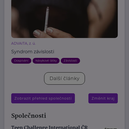
ADVAITA, z. ú.
Syndrom závislosti
Dospívání
Návykové látky
Závislosti
Další články
Zobrazit přehled společností
Změnit kraj
Společnosti
Teen Challenge International ČR