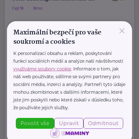
Cejl 18
Brno
×
Teen Challenge ČR patří do sítě
Maximální bezpečí pro vaše
služeb mezinárodní křesťanské
soukromí a cookies
organizace Teen Challenge.
K personalizaci obsahu a reklam, poskytování
Organizace byla založena ...
funkcí sociálních médií a analýze naší návštěvnosti
www.teenchallenge.cz
využíváme soubory cookie
. Informace o tom, jak
+420 775 556 634
náš web používáte, sdílíme se svými partnery pro
marsalova@teenchallenge.cz
sociální média, inzerci a analýzy. Partneři tyto údaje
mohou zkombinovat s dalšími informacemi, které
jste jim poskytli nebo které získali v důsledku toho,
že používáte jejich služby.
Zobrazit přehled společností
Povolit vše
Upravit
Odmítnout