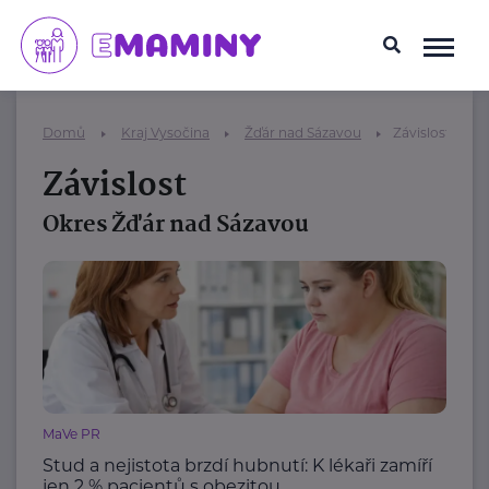
Domů
Kraj Vysočina
Žďár nad Sázavou
Závislost
Závislost
Okres Žďár nad Sázavou
MaVe PR
Stud a nejistota brzdí hubnutí: K lékaři zamíří
jen 2 % pacientů s obezitou