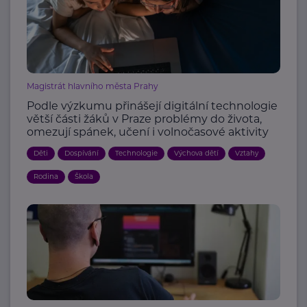
Magistrát hlavního města Prahy
Podle výzkumu přinášejí digitální technologie
větší části žáků v Praze problémy do života,
omezují spánek, učení i volnočasové aktivity
Děti
Dospívání
Technologie
Výchova dětí
Vztahy
Rodina
Škola