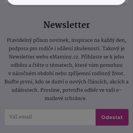
Newsletter
Pravidelný přísun novinek, inspirace na každý den,
podpora pro rodiče i sdílení zkušeností. Takový je
Newsletter webu eMaminy.cz. Přihlaste se k jeho
odběru a čtěte o tématech, které vám pomohou
v náročném období nebo zpříjemní rodinný život.
Buďte první, kdo se dozví o nových článcích, akcích a
událostech. Prosíme, potvrďte odběr ve vaší e-
mailové schránce.
Odeslat