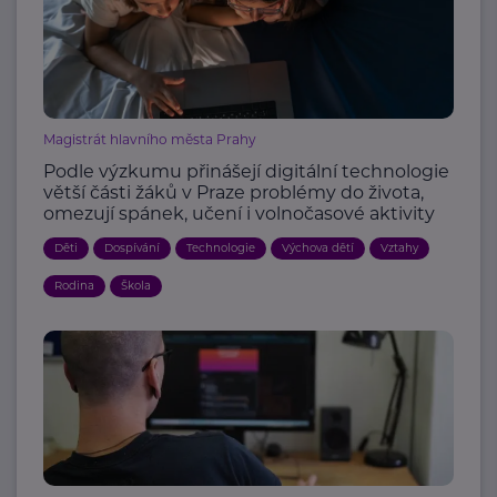
Magistrát hlavního města Prahy
Podle výzkumu přinášejí digitální technologie
větší části žáků v Praze problémy do života,
omezují spánek, učení i volnočasové aktivity
Děti
Dospívání
Technologie
Výchova dětí
Vztahy
Rodina
Škola