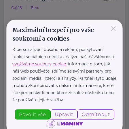
Cejl 18
Brno
×
Teen Challenge ČR patří do sítě
Maximální bezpečí pro vaše
služeb mezinárodní křesťanské
soukromí a cookies
organizace Teen Challenge.
K personalizaci obsahu a reklam, poskytování
Organizace byla založena ...
funkcí sociálních médií a analýze naší návštěvnosti
www.teenchallenge.cz
využíváme soubory cookie
. Informace o tom, jak
+420 775 556 634
náš web používáte, sdílíme se svými partnery pro
marsalova@teenchallenge.cz
sociální média, inzerci a analýzy. Partneři tyto údaje
mohou zkombinovat s dalšími informacemi, které
jste jim poskytli nebo které získali v důsledku toho,
že používáte jejich služby.
Zobrazit přehled společností
Povolit vše
Upravit
Odmítnout