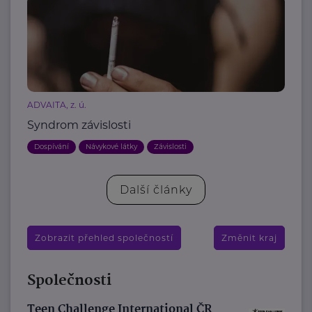
ADVAITA, z. ú.
Syndrom závislosti
Dospívání
Návykové látky
Závislosti
Další články
Zobrazit přehled společností
Změnit kraj
Společnosti
Teen Challenge International ČR