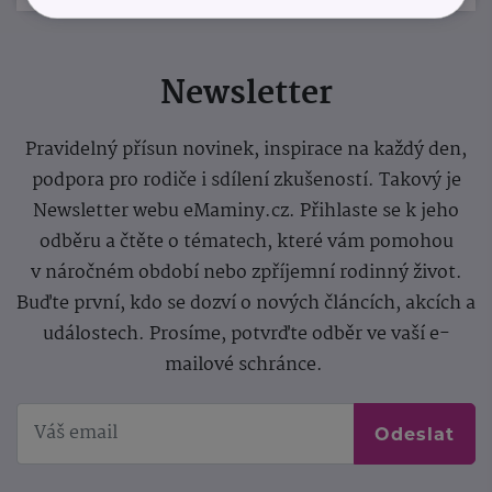
Newsletter
Pravidelný přísun novinek, inspirace na každý den,
podpora pro rodiče i sdílení zkušeností. Takový je
Newsletter webu eMaminy.cz. Přihlaste se k jeho
odběru a čtěte o tématech, které vám pomohou
v náročném období nebo zpříjemní rodinný život.
Buďte první, kdo se dozví o nových článcích, akcích a
událostech. Prosíme, potvrďte odběr ve vaší e-
mailové schránce.
Odeslat