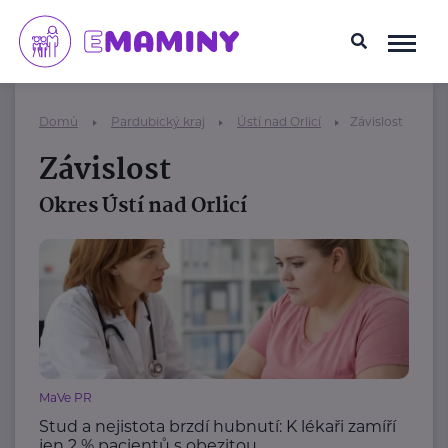
Domů
Pardubický kraj
Ústí nad Orlicí
Závislost
Závislost
Okres Ústí nad Orlicí
MaVe PR
Stud a nejistota brzdí hubnutí: K lékaři zamíří
jen 2 % pacientů s obezitou