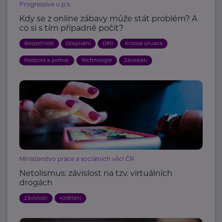
Progressive o.p.s.
Kdy se z online zábavy může stát problém? A
co si s tím případně počít?
Bezpečnost
Dospívání
Děti
Krizová situace
Podpora a pomoc
Technologie
Závislosti
Ministerstvo práce a sociálních věcí ČR
Netolismus: závislost na tzv. virtuálních
drogách
Závislosti
Vzdělání