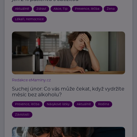
Aktuálně
Zdraví
Akce, Tip
Prevence, léčba
Žena
Lékaři, nemocnice
Redakce eMaminy.cz
Suchej únor: Co vás může čekat, když vydržíte
měsíc bez alkoholu?
Prevence, léčba
Návykové látky
Aktuálně
Rodina
Závislosti