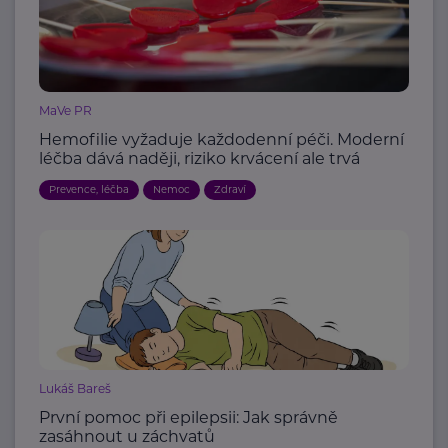
MaVe PR
Hemofilie vyžaduje každodenní péči. Moderní
léčba dává naději, riziko krvácení ale trvá
Prevence, léčba
Nemoc
Zdraví
Lukáš Bareš
První pomoc při epilepsii: Jak správně
zasáhnout u záchvatů