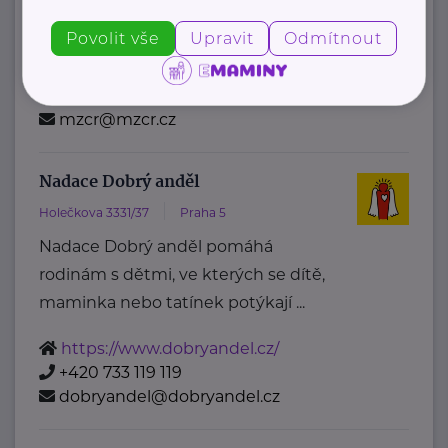
Ministerstvo zdravotnictví ČR
Povolit vše
Upravit
Odmítnout
Palackého náměstí 375/4
Praha 2
https://www.mzcr.cz/
+420 224 971 111
mzcr@mzcr.cz
Nadace Dobrý anděl
Holečkova 3331/37
Praha 5
Nadace Dobrý anděl pomáhá
rodinám s dětmi, ve kterých se dítě,
maminka nebo tatínek potýkají ...
https://www.dobryandel.cz/
+420 733 119 119
dobryandel@dobryandel.cz