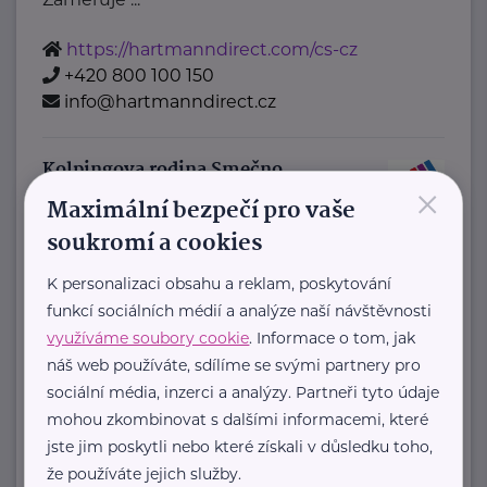
https://hartmanndirect.com/cs-cz
+420 800 100 150
info@hartmanndirect.cz
Kolpingova rodina Smečno
×
Maximální bezpečí pro vaše
U Zámku 5
Smečno
soukromí a cookies
Jsme nestátní nezisková organizace
, která se již více než 25 let zaměřuje
K personalizaci obsahu a reklam, poskytování
na podporu rodin, ...
funkcí sociálních médií a analýze naší návštěvnosti
využíváme soubory cookie
. Informace o tom, jak
https://www.kolpingsmecno.cz/
náš web používáte, sdílíme se svými partnery pro
+420 777 558 778
sociální média, inzerci a analýzy. Partneři tyto údaje
mohou zkombinovat s dalšími informacemi, které
ludmila.janzurova@kolpingsmecno.cz
jste jim poskytli nebo které získali v důsledku toho,
že používáte jejich služby.