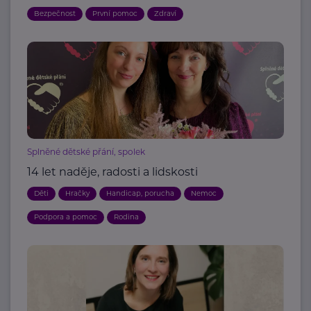
Bezpečnost
První pomoc
Zdraví
Splněné dětské přání, spolek
14 let naděje, radosti a lidskosti
Děti
Hračky
Handicap, porucha
Nemoc
Podpora a pomoc
Rodina