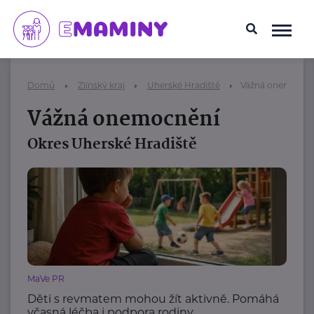
Domů
Zlínský kraj
Uherské Hradiště
Vážná onemocně
Vážná onemocnění
Okres Uherské Hradiště
MaVe PR
Děti s revmatem mohou žít aktivně. Pomáhá
včasná léčba i podpora rodiny