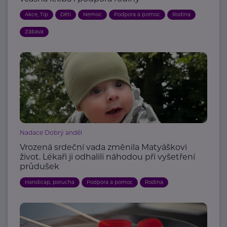
Akce, Tip
Děti
Nemoc
Podpora a pomoc
Rodina
Zábava
Nadace Dobrý anděl
Vrozená srdeční vada změnila Matyáškovi
život. Lékaři ji odhalili náhodou při vyšetření
průdušek
Handicap, porucha
Podpora a pomoc
Rodina