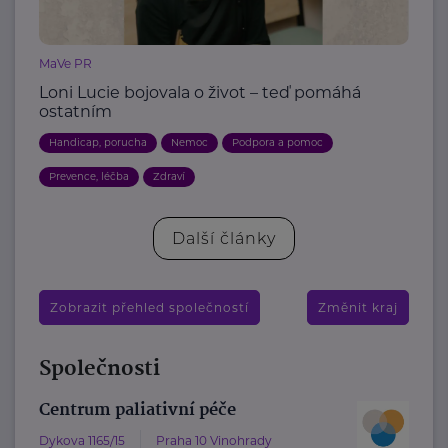
MaVe PR
Loni Lucie bojovala o život – teď pomáhá
ostatním
Handicap, porucha
Nemoc
Podpora a pomoc
Prevence, léčba
Zdraví
Další články
Zobrazit přehled společností
Změnit kraj
Společnosti
Centrum paliativní péče
Dykova 1165/15
Praha 10 Vinohrady