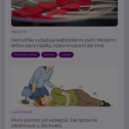
MaVe PR
Hemofilie vyžaduje každodenní péči. Moderní
léčba dává naději, riziko krvácení ale trvá
Prevence, léčba
Nemoc
Zdraví
Lukáš Bareš
První pomoc při epilepsii: Jak správně
zasáhnout u záchvatů