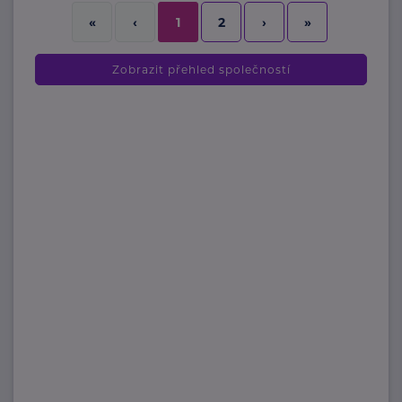
2
›
»
«
‹
1
Zobrazit přehled společností