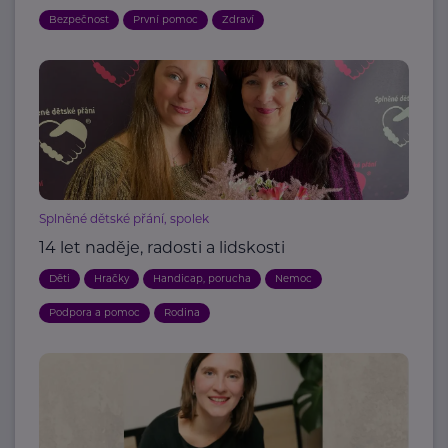
Bezpečnost
První pomoc
Zdraví
Splněné dětské přání, spolek
14 let naděje, radosti a lidskosti
Děti
Hračky
Handicap, porucha
Nemoc
Podpora a pomoc
Rodina