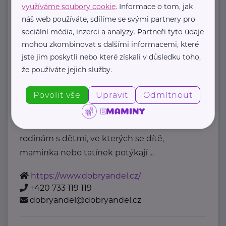
Ministerstvo zdravotnictví ČR
využíváme soubory cookie
. Informace o tom, jak
náš web používáte, sdílíme se svými partnery pro
Palackého náměstí 375/4
Praha 2
sociální média, inzerci a analýzy. Partneři tyto údaje
https://www.mzcr.cz/
mohou zkombinovat s dalšími informacemi, které
+420 224 971 111
jste jim poskytli nebo které získali v důsledku toho,
mzcr@mzcr.cz
že používáte jejich služby.
Nadace Dobrý anděl
Povolit vše
Upravit
Odmítnout
Holečkova 3331/37
Praha 5
Nadace Dobrý anděl pomáhá
rodinám s dětmi, ve kterých se dítě,
maminka nebo tatínek potýkají ...
https://www.dobryandel.cz/
+420 733 119 119
dobryandel@dobryandel.cz