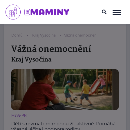
Domů
Kraj Vysočina
Vážná onemocnění
Vážná onemocnění
Kraj Vysočina
MaVe PR
Děti s revmatem mohou žít aktivně. Pomáhá
včasná léčba i podpora rodiny