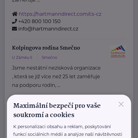
https://hartmanndirect.com/cs-cz
+420 800 100 150
info@hartmanndirect.cz
Kolpingova rodina Smečno
U Zámku 5
Smečno
Jsme nestátní nezisková organizace
, která se již více než 25 let zaměřuje
na podporu rodin, ...
×
https://www.kolpingsmecno.cz/
Maximální bezpečí pro vaše
+420 777 558 778
soukromí a cookies
ludmila.janzurova@kolpingsmecno.cz
K personalizaci obsahu a reklam, poskytování
funkcí sociálních médií a analýze naší návštěvnosti