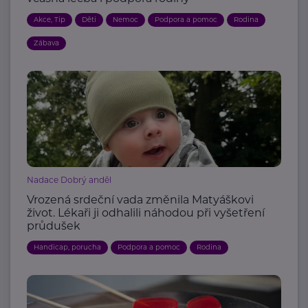
Akce, Tip
Děti
Nemoc
Podpora a pomoc
Rodina
Zábava
Nadace Dobrý anděl
Vrozená srdeční vada změnila Matyáškovi
život. Lékaři ji odhalili náhodou při vyšetření
průdušek
Handicap, porucha
Podpora a pomoc
Rodina