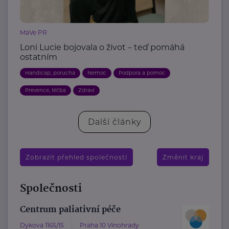
MaVe PR
Loni Lucie bojovala o život – teď pomáhá
ostatním
Handicap, porucha
Nemoc
Podpora a pomoc
Prevence, léčba
Zdraví
Další články
Zobrazit přehled společností
Změnit kraj
Společnosti
Centrum paliativní péče
Dykova 1165/15
Praha 10 Vinohrady