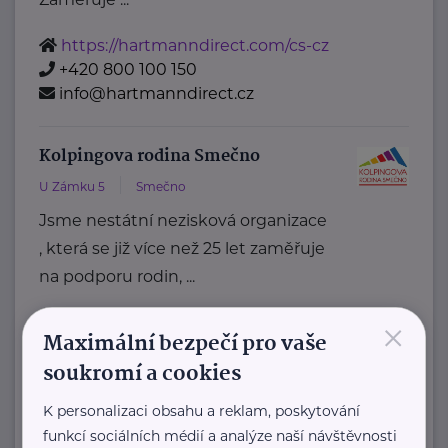
https://hartmanndirect.com/cs-cz
+420 800 100 150
info@hartmanndirect.cz
Kolpingova rodina Smečno
U Zámku 5
Smečno
Jsme nestátní nezisková organizace
, která se již více než 25 let zaměřuje
na podporu rodin, ...
×
https://www.kolpingsmecno.cz/
Maximální bezpečí pro vaše
+420 777 558 778
soukromí a cookies
ludmila.janzurova@kolpingsmecno.cz
K personalizaci obsahu a reklam, poskytování
funkcí sociálních médií a analýze naší návštěvnosti