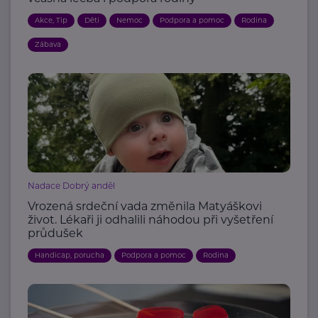
Akce, Tip
Děti
Nemoc
Podpora a pomoc
Rodina
Zábava
Nadace Dobrý anděl
Vrozená srdeční vada změnila Matyáškovi
život. Lékaři ji odhalili náhodou při vyšetření
průdušek
Handicap, porucha
Podpora a pomoc
Rodina