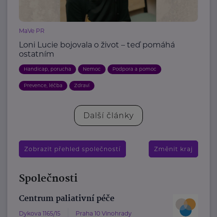
MaVe PR
Loni Lucie bojovala o život – teď pomáhá
ostatním
Handicap, porucha
Nemoc
Podpora a pomoc
Prevence, léčba
Zdraví
Další články
Zobrazit přehled společností
Změnit kraj
Společnosti
Centrum paliativní péče
Dykova 1165/15
Praha 10 Vinohrady