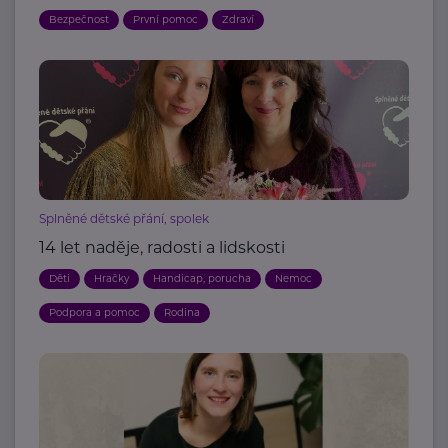
Bezpečnost
První pomoc
Zdraví
Splněné dětské přání, spolek
14 let naděje, radosti a lidskosti
Děti
Hračky
Handicap, porucha
Nemoc
Podpora a pomoc
Rodina