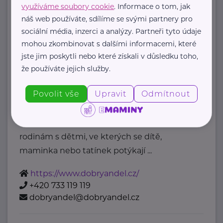
Ministerstvo zdravotnictví ČR
využíváme soubory cookie
. Informace o tom, jak
náš web používáte, sdílíme se svými partnery pro
Palackého náměstí 375/4
Praha 2
sociální média, inzerci a analýzy. Partneři tyto údaje
https://www.mzcr.cz/
mohou zkombinovat s dalšími informacemi, které
+420 224 971 111
jste jim poskytli nebo které získali v důsledku toho,
mzcr@mzcr.cz
že používáte jejich služby.
Nadace Dobrý anděl
Povolit vše
Upravit
Odmítnout
Holečkova 3331/37
Praha 5
Nadace Dobrý anděl pomáhá
rodinám s dětmi, ve kterých se dítě,
maminka nebo tatínek potýkají ...
https://www.dobryandel.cz/
+420 733 119 119
dobryandel@dobryandel.cz