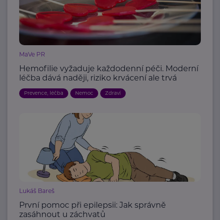
MaVe PR
Hemofilie vyžaduje každodenní péči. Moderní
léčba dává naději, riziko krvácení ale trvá
Prevence, léčba
Nemoc
Zdraví
Lukáš Bareš
První pomoc při epilepsii: Jak správně
zasáhnout u záchvatů