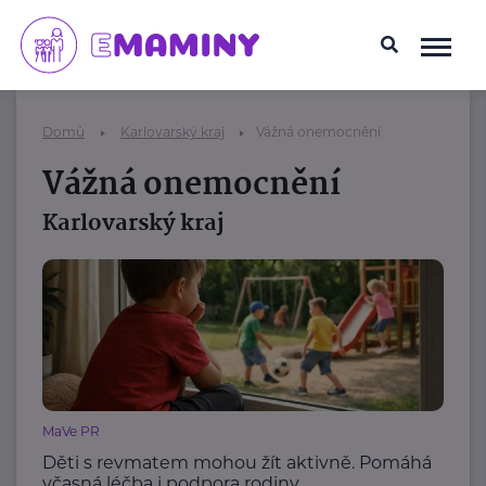
Domů
Karlovarský kraj
Vážná onemocnění
Vážná onemocnění
Karlovarský kraj
MaVe PR
Děti s revmatem mohou žít aktivně. Pomáhá
včasná léčba i podpora rodiny