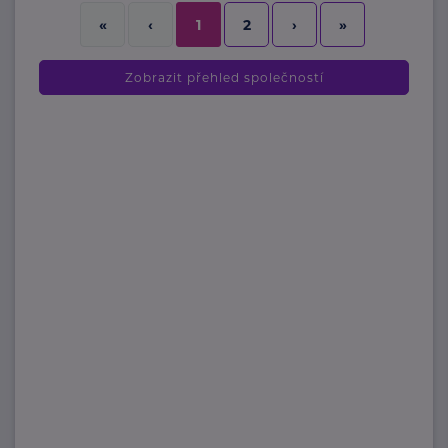
2
›
»
«
‹
1
Zobrazit přehled společností