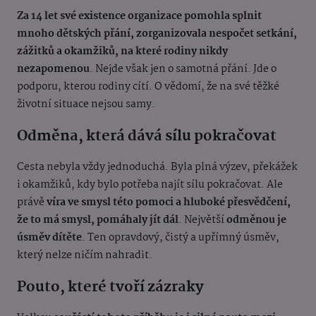
Za 14 let své existence organizace pomohla splnit
mnoho dětských přání, zorganizovala nespočet setkání,
zážitků a okamžiků, na které rodiny nikdy
nezapomenou
. Nejde však jen o samotná přání. Jde o
podporu, kterou rodiny cítí. O vědomí, že na své těžké
životní situace nejsou samy.
Odměna, která dává sílu pokračovat
Cesta nebyla vždy jednoduchá. Byla plná výzev, překážek
i okamžiků, kdy bylo potřeba najít sílu pokračovat. Ale
právě
víra ve smysl této pomoci a hluboké přesvědčení,
že to má smysl, pomáhaly jít dál
. Největší
odměnou je
úsměv dítěte
. Ten opravdový, čistý a upřímný úsměv,
který nelze ničím nahradit.
Pouto, které tvoří zázraky