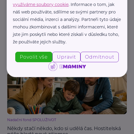
využíváme soubory cookie
. Informace o tom, jak
náš web používáte, sdílíme se svými partnery pro
sociální média, inzerci a analýzy. Partneři tyto údaje
mohou zkombinovat s dalšími informacemi, které
jste jim poskytli nebo které získali v důsledku toho,
Amelie, z.s.
že používáte jejich služby.
Léčba rakoviny nemusí znamenat konec bolesti.
Amelie chce lépe poznat život pacientů po terapii
Povolit vše
Upravit
Odmítnout
Nemoc
Podpora a pomoc
Nadační fond SPOLUŽIVOT
Někdy stačí někdo, kdo si udělá čas. Hostitelská