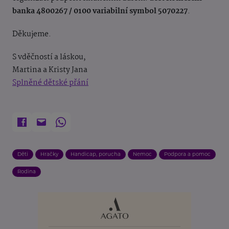
banka 4800267 / 0100 variabilní symbol 5070227
.
Děkujeme.
S vděčností a láskou,
Martina a Kristy Jana
Splněné dětské přání
Děti
Hračky
Handicap, porucha
Nemoc
Podpora a pomoc
Rodina