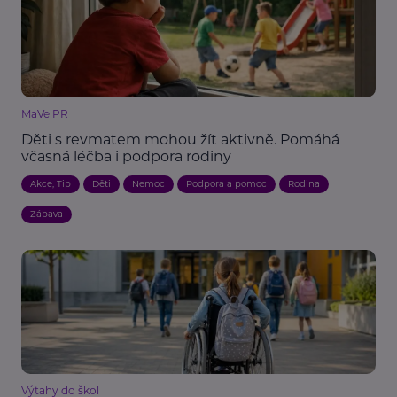
MaVe PR
Děti s revmatem mohou žít aktivně. Pomáhá
včasná léčba i podpora rodiny
Akce, Tip
Děti
Nemoc
Podpora a pomoc
Rodina
Zábava
Výtahy do škol