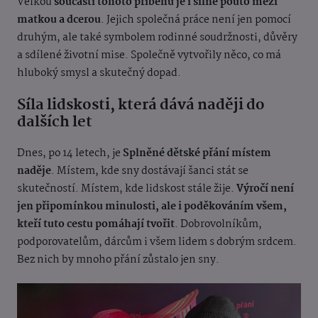
Velkou
součástí tohoto příběhu je i silné pouto mezi
matkou a dcerou
. Jejich společná práce není jen pomocí
druhým, ale také symbolem rodinné soudržnosti, důvěry
a sdílené životní mise. Společně vytvořily něco, co má
hluboký smysl a skutečný dopad.
Síla lidskosti, která dává naději do
dalších let
Dnes, po 14 letech, je
Splněné dětské přání místem
naděje
. Místem, kde sny dostávají šanci stát se
skutečností. Místem, kde lidskost stále žije.
Výročí není
jen připomínkou minulosti, ale i poděkováním všem,
kteří tuto cestu pomáhají tvořit
. Dobrovolníkům,
podporovatelům, dárcům i všem lidem s dobrým srdcem.
Bez nich by mnoho přání zůstalo jen sny.