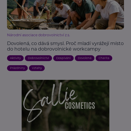
Národní asociace dobrovolnictví z.s.
Dovolená, co dává smysl. Proč mladí vyrážejí místo
do hotelu na dobrovolnické workcampy
Aktivity
Dobrovolnictví
Dospívání
Dovolená
Charita
Prázdniny
Vztahy