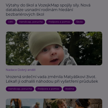
Výtahy do škol a VozejkMap spojily síly. Nová
databáze usnadní rodinám hledání
bezbariérových škol
Děti
Handicap, porucha
Podpora a pomoc
Škola
Nadace Dobrý anděl
Vrozená srdeční vada změnila Matyáškovi život.
Lékaři ji odhalili náhodou při vyšetření průdušek
Handicap, porucha
Podpora a pomoc
Rodina