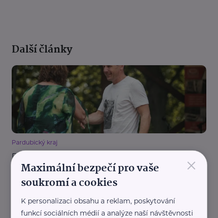
Další články
Pardubický kraj
×
Dobrovolnictví mění životy. Pavel Rouš získal
Maximální bezpečí pro vaše
Cenu Grácií za pomoc lidem s hendikepem
soukromí a cookies
Aktivity
Dobrovolnictví
Podpora a pomoc
K personalizaci obsahu a reklam, poskytování
funkcí sociálních médií a analýze naší návštěvnosti