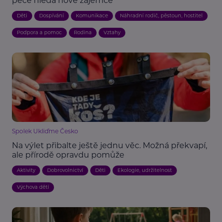
péče hledá nové zájemce
Děti
Dospívání
Komunikace
Náhradní rodič, pěstoun, hostitel
Podpora a pomoc
Rodina
Vztahy
Spolek Ukliďme Česko
Na výlet přibalte ještě jednu věc. Možná překvapí,
ale přírodě opravdu pomůže
Aktivity
Dobrovolnictví
Děti
Ekologie, udržitelnost
Výchova dětí