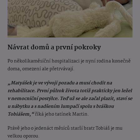
Návrat domů a první pokroky
Po několikaměsíční hospitalizaci je nyní rodina konečně
doma, omezení ale přetrvávají.
„Matyášek je ve vývoji pozadu a musí chodit na
rehabilitace. První půlrok života totiž prakticky jen ležel
v nemocniční postýlce. Teď už se ale začal plazit, staví se
u nábytku a s nadšením lumpačí spolu s bráškou
Tobiášem,“
říká jeho tatínek Martin.
Právě jeho o jedenáct měsíců starší bratr Tobiáš je mu
velkou oporou.