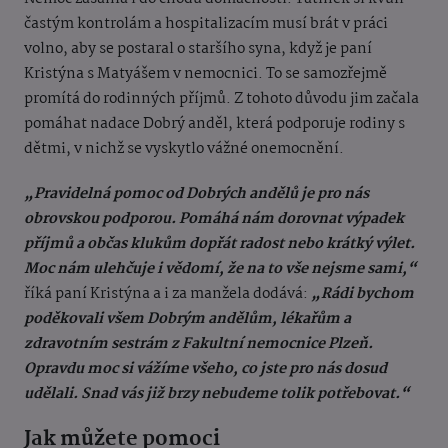
častým kontrolám a hospitalizacím musí brát v práci
volno, aby se postaral o staršího syna, když je paní
Kristýna s Matyášem v nemocnici. To se samozřejmě
promítá do rodinných příjmů. Z tohoto důvodu jim začala
pomáhat nadace Dobrý anděl, která podporuje rodiny s
dětmi, v nichž se vyskytlo vážné onemocnění.
„Pravidelná pomoc od Dobrých andělů je pro nás
obrovskou podporou. Pomáhá nám dorovnat výpadek
příjmů a občas klukům dopřát radost nebo krátký výlet.
Moc nám ulehčuje i vědomí, že na to vše nejsme sami,“
říká paní Kristýna a i za manžela dodává:
„Rádi bychom
poděkovali všem Dobrým andělům, lékařům a
zdravotním sestrám z Fakultní nemocnice Plzeň.
Opravdu moc si vážíme všeho, co jste pro nás dosud
udělali. Snad vás již brzy nebudeme tolik potřebovat.“
Jak můžete pomoci