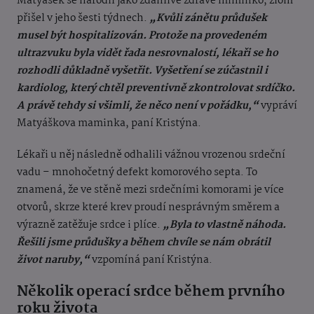
Matyášek se narodil jako zdánlivě zdravé miminko, zlom
přišel v jeho šesti týdnech.
„Kvůli zánětu průdušek
musel být hospitalizován. Protože na provedeném
ultrazvuku byla vidět řada nesrovnalostí, lékaři se ho
rozhodli důkladně vyšetřit. Vyšetření se zúčastnil i
kardiolog, který chtěl preventivně zkontrolovat srdíčko.
A právě tehdy si všimli, že něco není v pořádku,“
vypráví
Matyáškova maminka, paní Kristýna.
Lékaři u něj následně odhalili vážnou vrozenou srdeční
vadu – mnohočetný defekt komorového septa. To
znamená, že ve stěně mezi srdečními komorami je více
otvorů, skrze které krev proudí nesprávným směrem a
výrazně zatěžuje srdce i plíce.
„Byla to vlastně náhoda.
Řešili jsme průdušky a během chvíle se nám obrátil
život naruby,“
vzpomíná paní Kristýna.
Několik operací srdce během prvního
roku života