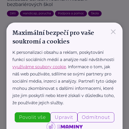
bezbariérových škol
Děti
Handicap, porucha
Podpora a pomoc
Škola
×
Maximální bezpečí pro vaše
soukromí a cookies
K personalizaci obsahu a reklam, poskytování
funkcí sociálních médií a analýze naší návštěvnosti
využíváme soubory cookie
. Informace o tom, jak
Srdcem Robinson, z.ú.
náš web používáte, sdílíme se svými partnery pro
Skleněné děti – Neviditelní sourozenci, kteří také
sociální média, inzerci a analýzy. Partneři tyto údaje
potřebují pozornost
mohou zkombinovat s dalšími informacemi, které
Děti
Handicap, porucha
Komunikace
Podpora a pomoc
jste jim poskytli nebo které získali v důsledku toho,
že používáte jejich služby.
Rodina
Povolit vše
Upravit
Odmítnout