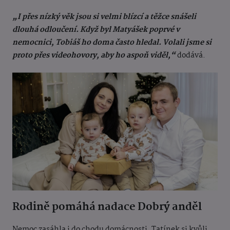
„I přes nízký věk jsou si velmi blízcí a těžce snášeli
dlouhá odloučení. Když byl Matyášek poprvé v
nemocnici, Tobiáš ho doma často hledal. Volali jsme si
proto přes videohovory, aby ho aspoň viděl,“
dodává.
Rodině pomáhá nadace Dobrý anděl
Nemoc zasáhla i do chodu domácnosti. Tatínek si kvůli