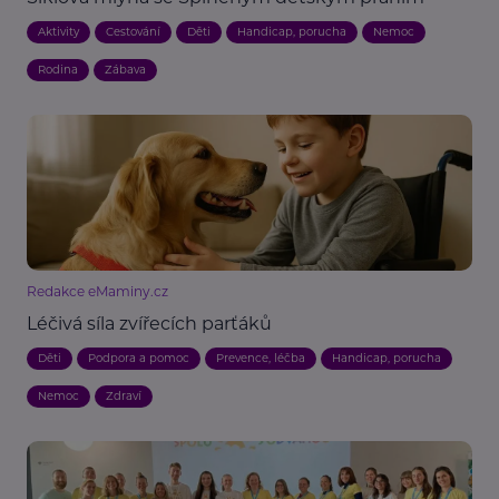
Aktivity
Cestování
Děti
Handicap, porucha
Nemoc
Rodina
Zábava
Redakce eMaminy.cz
Léčivá síla zvířecích parťáků
Děti
Podpora a pomoc
Prevence, léčba
Handicap, porucha
Nemoc
Zdraví