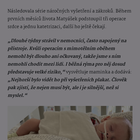
Následovala série náročných vyšetření a zákroků. Během
prvních měsíců života Matyášek podstoupil tři operace
srdce a jednu katetrizaci, další ho ještě čekají.
„Dlouhé týdny strávil v nemocnici, často napojený na
přístroje. Kvůli operacím s mimotělním oběhem
nemohl být dlouho ani očkovaný, takže jsme s ním
nemohli chodit mezi lidi. I běžná rýma pro něj dosud
představuje velké riziko,“
vysvětluje maminka a dodává:
„Nejhorší bylo vidět ho při vyšetřeních plakat. Člověk
pak zjistí, že nejen musí být, ale i je silnější, než si
myslel.“