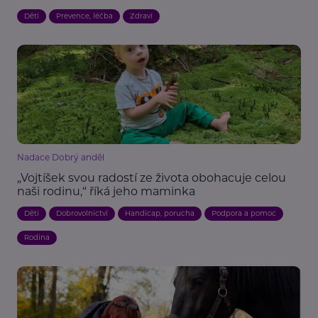
Děti
Prevence, léčba
Zdraví
Nadace Dobrý anděl
„Vojtíšek svou radostí ze života obohacuje celou
naši rodinu,“ říká jeho maminka
Děti
Dobrovolnictví
Handicap, porucha
Podpora a pomoc
Rodina