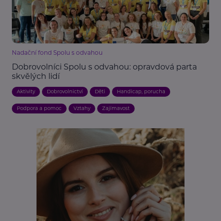
Nadační fond Spolu s odvahou
Dobrovolníci Spolu s odvahou: opravdová parta
skvělých lidí
Aktivity
Dobrovolnictví
Děti
Handicap, porucha
Podpora a pomoc
Vztahy
Zajímavost