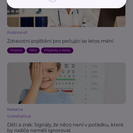
Rodinná síť
Zdravotní pojištění pro pečující se letos mění
Finance
Péče
Příspěvky a dávky
Reklama
GrandOptical
Děti a zrak: Signály, že něco není v pořádku, které
by rodiče neměli ignorovat