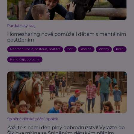
Pardubický kraj
Homesharing nově pomůže i dětem s mentálním
postižením
Náhradní rodič, pěstoun, hostitel
Děti
Rodina
Vztahy
Péče
Handicap, porucha
Splněné dětské přání, spolek
Zažijte s námi den plný dobrodružství! Vyrazte do
Šiklova mlýna se Splněným dětským přáním