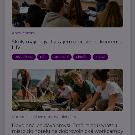
Knowcomm
Školy mají největší zájem o prevenci kouření a
HIV
Bezpečnost
Děti
Dospívání
Chování
Zdraví
Národní asociace dobrovolnictví z.s.
Dovolená, co dává smysl. Proč mladí vyrážejí
místo do hotelu na dobrovolnické workcampy