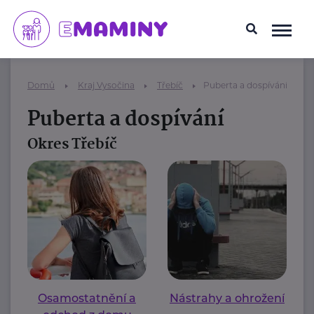
Domů
Kraj Vysočina
Třebíč
Puberta a dospívání
Puberta a dospívání
Okres Třebíč
Osamostatnění a
Nástrahy a ohrožení