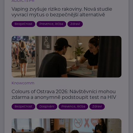
ADDICTS PR
Vaping zvyšuje riziko rakoviny. Nová studie
vyvrací mýtus o bezpečnější alternativě
Bezpečnost
Prevence, léčba
Zdraví
Knowcomm
Colours of Ostrava 2026: Návštěvníci mohou
zdarma a anonymně podstoupit test na HIV
Bezpečnost
Dospívání
Prevence, léčba
Zdraví