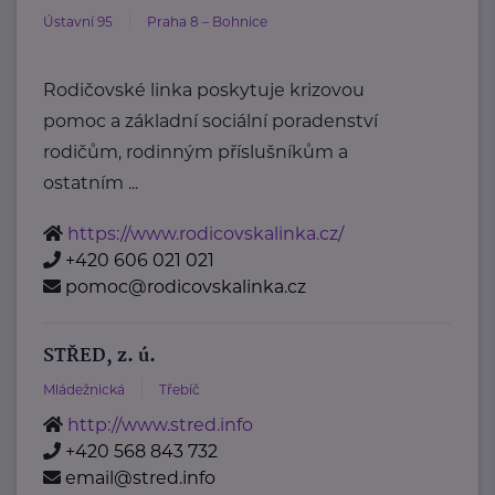
Ústavní 95
Praha 8 – Bohnice
Rodičovské linka poskytuje krizovou
pomoc a základní sociální poradenství
rodičům, rodinným příslušníkům a
ostatním ...
https://www.rodicovskalinka.cz/
+420 606 021 021
pomoc@rodicovskalinka.cz
STŘED, z. ú.
Mládežnická
Třebíč
http://www.stred.info
+420 568 843 732
email@stred.info