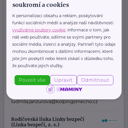
soukromí a cookies
https://www.jaczech.org/
jaczech@jaczech.cz
K personalizaci obsahu a reklam, poskytování
funkcí sociálních médií a analýze naší návštěvnosti
využíváme soubory cookie
. Informace o tom, jak
Kolpingova rodina Smečno
náš web používáte, sdílíme se svými partnery pro
U Zámku 5
Smečno
sociální média, inzerci a analýzy. Partneři tyto údaje
mohou zkombinovat s dalšími informacemi, které
Jsme nestátní nezisková organizace
jste jim poskytli nebo které získali v důsledku toho,
, která se již více než 25 let zaměřuje
že používáte jejich služby.
na podporu rodin, ...
Povolit vše
Upravit
Odmítnout
https://www.kolpingsmecno.cz/
+420 777 558 778
ludmila.janzurova@kolpingsmecno.cz
Rodičovská linka Linky bezpečí
(Linka bezpečí, z. s.)