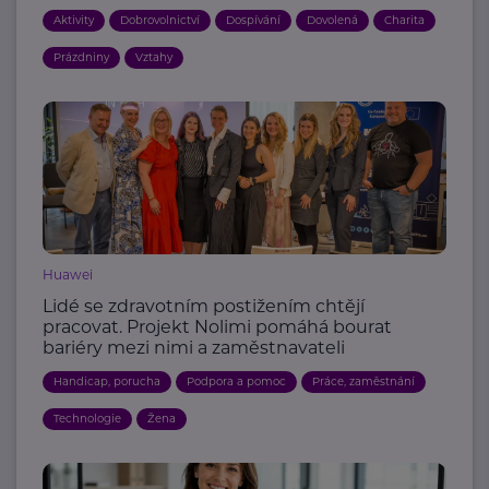
Aktivity
Dobrovolnictví
Dospívání
Dovolená
Charita
Prázdniny
Vztahy
Huawei
Lidé se zdravotním postižením chtějí
pracovat. Projekt Nolimi pomáhá bourat
bariéry mezi nimi a zaměstnavateli
Handicap, porucha
Podpora a pomoc
Práce, zaměstnání
Technologie
Žena