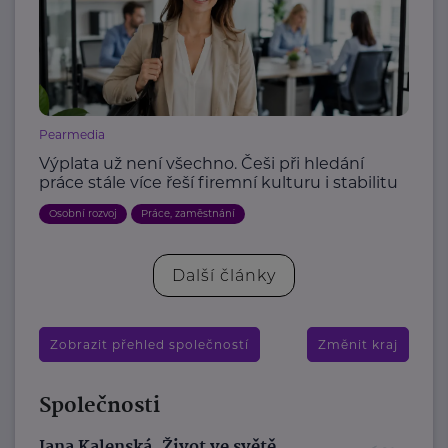
Pearmedia
Výplata už není všechno. Češi při hledání
práce stále více řeší firemní kulturu i stabilitu
Osobní rozvoj
Práce, zaměstnání
Další články
Zobrazit přehled společností
Změnit kraj
Společnosti
Jana Kalenská, Život ve světě