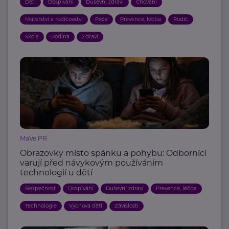
Děti
Dospívání
Duševní zdraví
Chování
Mateřství a rodičovství
Péče
Prevence, léčba
Rodič
Škola
Rodina
Zdraví
MaVe PR
Obrazovky místo spánku a pohybu: Odborníci
varují před návykovým používáním
technologií u dětí
Bezpečnost
Dospívání
Duševní zdraví
Prevence, léčba
Technologie
Výchova dětí
Závislosti