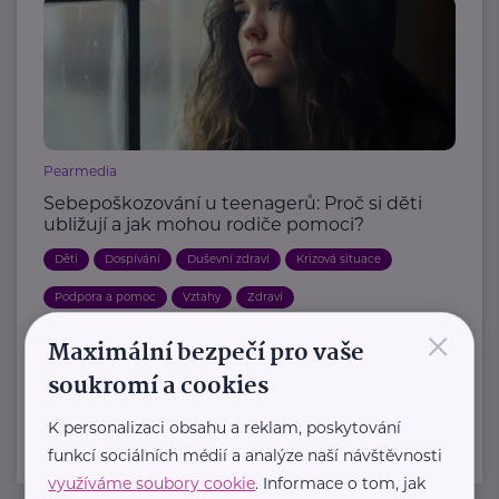
Pearmedia
Sebepoškozování u teenagerů: Proč si děti
ubližují a jak mohou rodiče pomoci?
Děti
Dospívání
Duševní zdraví
Krizová situace
Podpora a pomoc
Vztahy
Zdraví
×
Maximální bezpečí pro vaše
Další články
soukromí a cookies
K personalizaci obsahu a reklam, poskytování
funkcí sociálních médií a analýze naší návštěvnosti
využíváme soubory cookie
. Informace o tom, jak