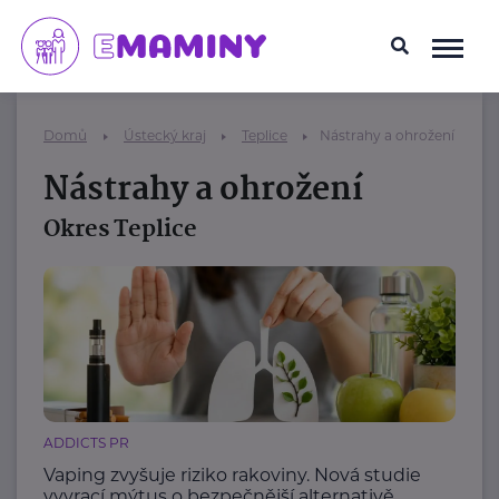
Domů
Ústecký kraj
Teplice
Nástrahy a ohrožení
Nástrahy a ohrožení
Okres Teplice
ADDICTS PR
Vaping zvyšuje riziko rakoviny. Nová studie
vyvrací mýtus o bezpečnější alternativě