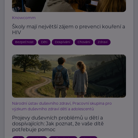
Knowcomm
Školy mají největší zájem o prevenci kouření a
HIV
Bezpečnost
Děti
Dospívání
Chování
Zdraví
Národní ústav duševního zdraví, Pracovní skupina pro
výzkum duševního zdraví dětí a adolescentů
Projevy duševních problémů u dětí a
dospívajících: Jak poznat, že vaše dítě
potřebuje pomoc