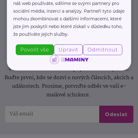
náš web používáte, sdílíme se svými partnery pro
sociální média, inzerci a analýzy. Partneři tyto údaje
Newsletter
mohou zkombinovat s dalšími informacemi, které
jste jim poskytli nebo které získali v důsledku toho,
Pravidelný přísun novinek, inspirace na každý den,
že používáte jejich služby.
podpora pro rodiče i sdílení zkušeností. Takový je
Povolit vše
Upravit
Odmítnout
Newsletter webu eMaminy.cz. Přihlaste se k jeho
odběru a čtěte o tématech, které vám pomohou
v náročném období nebo zpříjemní rodinný život.
Buďte první, kdo se dozví o nových článcích, akcích a
událostech. Prosíme, potvrďte odběr ve vaší e-
mailové schránce.
Odeslat