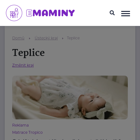
Domů
Ústecký kraj
Teplice
Teplice
Změnit kraj
Reklama
Matrace Tropico