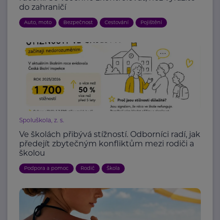
do zahraničí
Auto, moto
Bezpečnost
Cestování
Pojištění
Spoluškola, z. s.
Ve školách přibývá stížností. Odborníci radí, jak
předejít zbytečným konfliktům mezi rodiči a
školou
Podpora a pomoc
Rodič
Škola