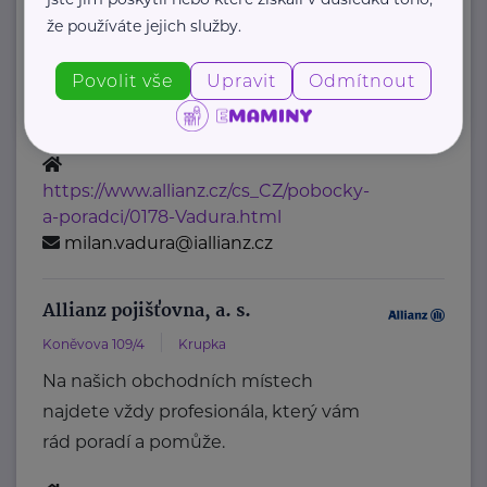
Břežánská 388/3
Bílina
že používáte jejich služby.
Na našich obchodních místech
Povolit vše
Upravit
Odmítnout
najdete vždy profesionála, který vám
rád poradí a pomůže.
https://www.allianz.cz/cs_CZ/pobocky-
a-poradci/0178-Vadura.html
milan.vadura@iallianz.cz
Allianz pojišťovna, a. s.
Koněvova 109/4
Krupka
Na našich obchodních místech
najdete vždy profesionála, který vám
rád poradí a pomůže.