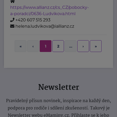
https://www.allianz.cz/cs_CZ/pobocky-
a-poradci/0636-Ludvikova.html
+420 607 515 293
helena.ludvikova@iallianz.cz
2
›
»
«
‹
1
...
Newsletter
Pravidelný přísun novinek, inspirace na každý den,
podpora pro rodiče i sdílení zkušeností. Takový je
Newsletter webu eMaminy.cz. Přihlaste se k jeho