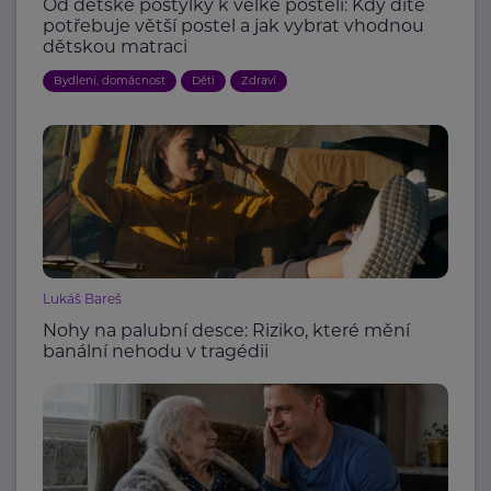
Od dětské postýlky k velké posteli: Kdy dítě
potřebuje větší postel a jak vybrat vhodnou
dětskou matraci
Bydlení, domácnost
Děti
Zdraví
Lukáš Bareš
Nohy na palubní desce: Riziko, které mění
banální nehodu v tragédii