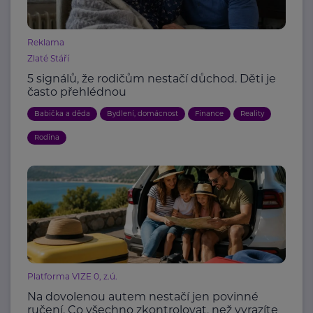
Reklama
Zlaté Stáří
5 signálů, že rodičům nestačí důchod. Děti je
často přehlédnou
Babička a děda
Bydlení, domácnost
Finance
Reality
Rodina
Platforma VIZE 0, z.ú.
Na dovolenou autem nestačí jen povinné
ručení. Co všechno zkontrolovat, než vyrazíte