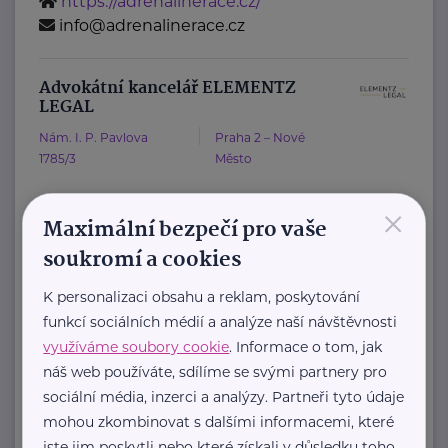
https://adrenalinerace.cz/
info@adrenalinerace.cz
Advokátní kancelář ELEMENTZ
LEGAL
Nám. I. P. Pavlova
Praha 2 – Nové
1785/3
Město
×
Advokátní kancelář ELEMENTZ LEGAL
Maximální bezpečí pro vaše
sdružuje tři advokáty s odlišnými
soukromí a cookies
specializacemi tak, aby se vzájemně ...
K personalizaci obsahu a reklam, poskytování
funkcí sociálních médií a analýze naší návštěvnosti
https://www.elementz.legal/
+420 739 307 308
využíváme soubory cookie
. Informace o tom, jak
info@elementz.legal
náš web používáte, sdílíme se svými partnery pro
sociální média, inzerci a analýzy. Partneři tyto údaje
mohou zkombinovat s dalšími informacemi, které
Allianz pojišťovna, a. s.
jste jim poskytli nebo které získali v důsledku toho,