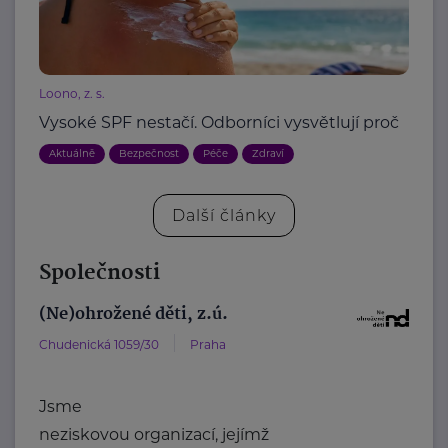
Loono, z. s.
Vysoké SPF nestačí. Odborníci vysvětlují proč
Aktuálně
Bezpečnost
Péče
Zdraví
Další články
Společnosti
(Ne)ohrožené děti, z.ú.
Chudenická 1059/30
Praha
Jsme
neziskovou organizací, jejímž