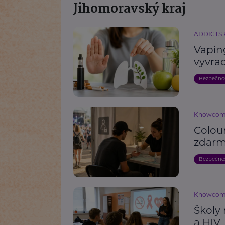
Jihomoravský kraj
ADDICTS
Vaping
vyvrac
Bezpečno
Knowco
Colou
zdarm
Bezpečno
Knowco
Školy 
a HIV