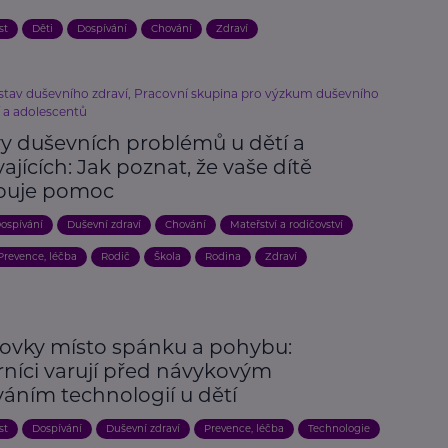
st
Děti
Dospívání
Chování
Zdraví
stav duševního zdraví, Pracovní skupina pro výzkum duševního
í a adolescentů
vy duševních problémů u dětí a
ajících: Jak poznat, že vaše dítě
buje pomoc
ospívání
Duševní zdraví
Chování
Mateřství a rodičovství
Prevence, léčba
Rodič
Škola
Rodina
Zdraví
ovky místo spánku a pohybu:
níci varují před návykovým
váním technologií u dětí
st
Dospívání
Duševní zdraví
Prevence, léčba
Technologie