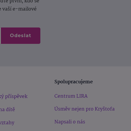
te první, kdo se
e vaší e-mailové
Odeslat
Spolupracujeme
Centrum LIRA
ý příspěvek
Úsměv nejen pro Kryštofa
na dítě
Napsali o nás
vztahy