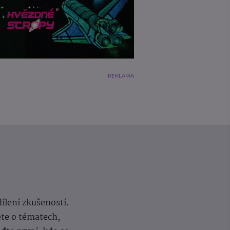
REKLAMA
dílení zkušeností.
ěte o tématech,