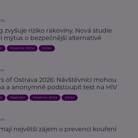
 PR
 zvyšuje riziko rakoviny. Nová studie
í mýtus o bezpečnější alternativě
st
Prevence, léčba
Zdraví
mm
rs of Ostrava 2026: Návštěvníci mohou
a a anonymně podstoupit test na HIV
st
Dospívání
Prevence, léčba
Zdraví
mm
mají největší zájem o prevenci kouření