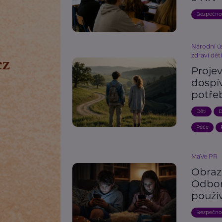
Bezpečno
Národní ú
zdraví dět
Proje
dospív
potře
Děti
D
Péče
MaVe PR
Obraz
Odbor
použí
Bezpečno