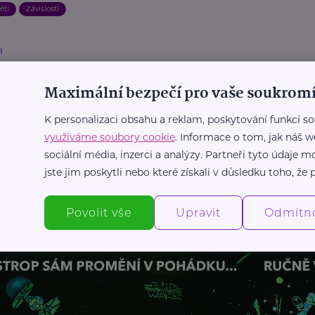
ětí
Závislosti
a
oškozování u teenagerů: Proč si děti
ují a jak mohou rodiče pomoci?
Maximální bezpečí pro vaše soukromí
ospívání
Duševní zdraví
Krizová situace
Podpora a pomoc
K personalizaci obsahu a reklam, poskytování funkcí so
Zdraví
využíváme soubory cookie
. Informace o tom, jak náš w
sociální média, inzerci a analýzy. Partneři tyto údaje
jste jim poskytli nebo které získali v důsledku toho, že p
Další články
Povolit vše
Upravit
Odmítn