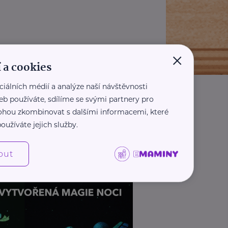
×
 a cookies
ciálních médií a analýze naší návštěvnosti
eb používáte, sdílíme se svými partnery pro
 mohou zkombinovat s dalšími informacemi, které
oužíváte jejich služby.
out