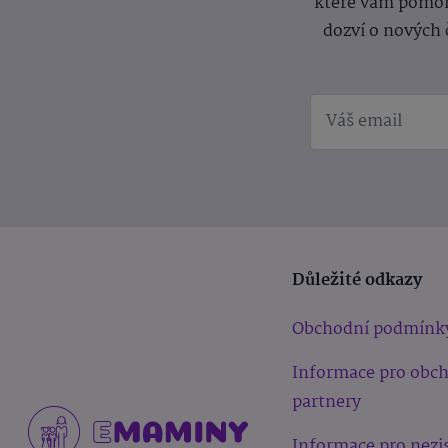
které vám pomoh
dozví o nových 
Důležité odkazy
Obchodní podmínk
Informace pro obc
partnery
Informace pro nezi