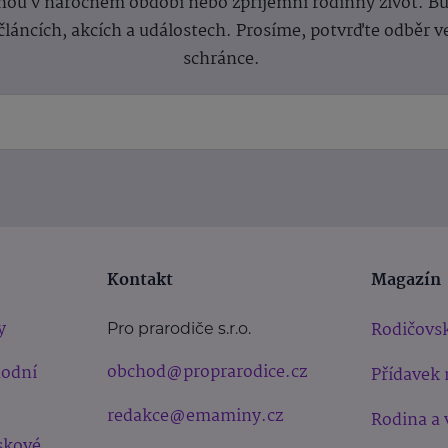
ou v náročném období nebo zpříjemní rodinný život. Buď
článcích, akcích a událostech. Prosíme, potvrďte odběr v
schránce.
Kontakt
Magazín
y
Rodičovsk
Pro prarodiče s.r.o.
obchod@proprarodice.cz
hodní
Přídavek 
redakce@emaminy.cz
Rodina a 
skové