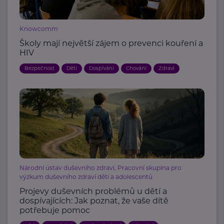
Knowcomm
Školy mají největší zájem o prevenci kouření a
HIV
Bezpečnost
Děti
Dospívání
Chování
Zdraví
Národní ústav duševního zdraví, Pracovní skupina pro
výzkum duševního zdraví dětí a adolescentů
Projevy duševních problémů u dětí a
dospívajících: Jak poznat, že vaše dítě
potřebuje pomoc