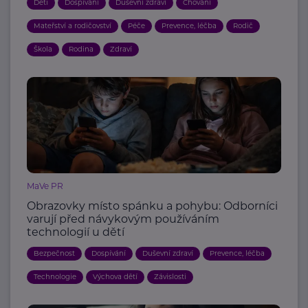
Děti
Dospívání
Duševní zdraví
Chování
Mateřství a rodičovství
Péče
Prevence, léčba
Rodič
Škola
Rodina
Zdraví
MaVe PR
Obrazovky místo spánku a pohybu: Odborníci
varují před návykovým používáním
technologií u dětí
Bezpečnost
Dospívání
Duševní zdraví
Prevence, léčba
Technologie
Výchova dětí
Závislosti