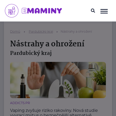
Domů
Pardubický kraj
Nástrahy a ohrožení
Nástrahy a ohrožení
Pardubický kraj
ADDICTS PR
Vaping zvyšuje riziko rakoviny. Nová studie
vyvrací mýtus o bezpečnější alternativě