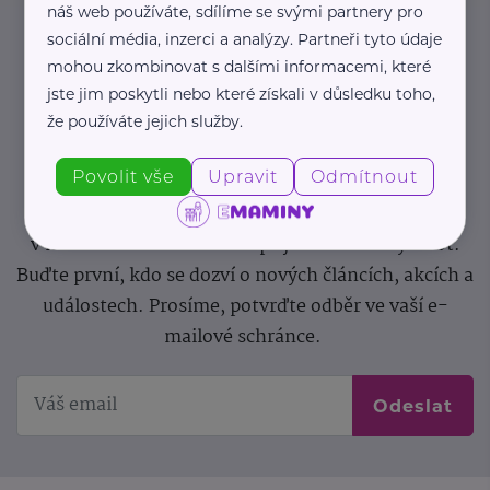
náš web používáte, sdílíme se svými partnery pro
sociální média, inzerci a analýzy. Partneři tyto údaje
Newsletter
mohou zkombinovat s dalšími informacemi, které
jste jim poskytli nebo které získali v důsledku toho,
Pravidelný přísun novinek, inspirace na každý den,
že používáte jejich služby.
podpora pro rodiče i sdílení zkušeností. Takový je
Povolit vše
Upravit
Odmítnout
Newsletter webu eMaminy.cz. Přihlaste se k jeho
odběru a čtěte o tématech, které vám pomohou
v náročném období nebo zpříjemní rodinný život.
Buďte první, kdo se dozví o nových článcích, akcích a
událostech. Prosíme, potvrďte odběr ve vaší e-
mailové schránce.
Odeslat