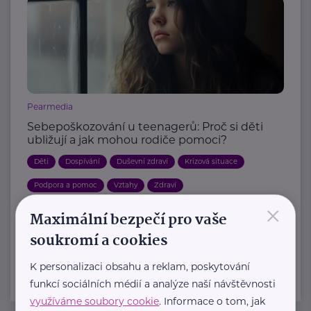
Pearmedia
Sebepoškozování u teenagerů: Proč si děti
ubližují a jak mohou rodiče pomoci?
Děti
Dospívání
Duševní zdraví
Krizová situace
Podpora a pomoc
Vztahy
Zdraví
×
Maximální bezpečí pro vaše
Další články
soukromí a cookies
K personalizaci obsahu a reklam, poskytování
funkcí sociálních médií a analýze naší návštěvnosti
využíváme soubory cookie
. Informace o tom, jak