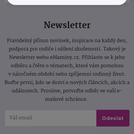
Newsletter
Pravidelný přísun novinek, inspirace na každý den,
podpora pro rodiče i sdílení zkušeností. Takový je
Newsletter webu eMaminy.cz. Přihlaste se k jeho
odběru a čtěte o tématech, které vám pomohou
v náročném období nebo zpříjemní rodinný život.
Buďte první, kdo se dozví o nových článcích, akcích a
událostech. Prosíme, potvrďte odběr ve vaší e-
mailové schránce.
Odeslat