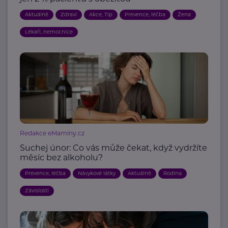
Aktuálně
Zdraví
Akce, Tip
Prevence, léčba
Žena
Lékaři, nemocnice
Redakce eMaminy.cz
Suchej únor: Co vás může čekat, když vydržíte
měsíc bez alkoholu?
Prevence, léčba
Návykové látky
Aktuálně
Rodina
Závislosti