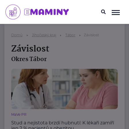
Domů
Jihočeský kraj
Tábor
Závislost
Závislost
Okres Tábor
MaVe PR
Stud a nejistota brzdí hubnutí: K lékaři zamíří
jen 2 % pacientů s obezitou