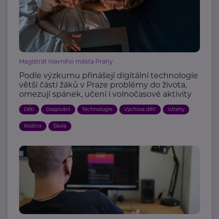
Magistrát hlavního města Prahy
Podle výzkumu přinášejí digitální technologie
větší části žáků v Praze problémy do života,
omezují spánek, učení i volnočasové aktivity
Děti
Dospívání
Technologie
Výchova dětí
Vztahy
Rodina
Škola