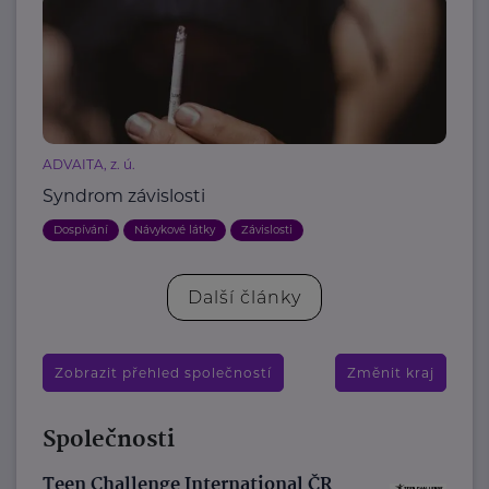
ADVAITA, z. ú.
Syndrom závislosti
Dospívání
Návykové látky
Závislosti
Další články
Zobrazit přehled společností
Změnit kraj
Společnosti
Teen Challenge International ČR