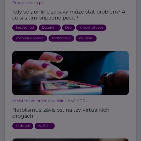
Progressive o.p.s.
Kdy se z online zábavy může stát problém? A
co si s tím případně počít?
Bezpečnost
Dospívání
Děti
Krizová situace
Podpora a pomoc
Technologie
Závislosti
Ministerstvo práce a sociálních věcí ČR
Netolismus: závislost na tzv. virtuálních
drogách
Závislosti
Vzdělání