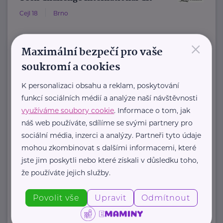
Cejl 18
Brno
×
Teen Challenge ČR patří do sítě
Maximální bezpečí pro vaše
služeb mezinárodní křesťanské
soukromí a cookies
organizace Teen Challenge.
K personalizaci obsahu a reklam, poskytování
Organizace byla založena ...
funkcí sociálních médií a analýze naší návštěvnosti
www.teenchallenge.cz
využíváme soubory cookie
. Informace o tom, jak
+420 775 556 634
náš web používáte, sdílíme se svými partnery pro
marsalova@teenchallenge.cz
sociální média, inzerci a analýzy. Partneři tyto údaje
mohou zkombinovat s dalšími informacemi, které
jste jim poskytli nebo které získali v důsledku toho,
že používáte jejich služby.
Zobrazit přehled společností
Povolit vše
Upravit
Odmítnout