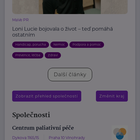
MaVe PR
Loni Lucie bojovala o život – teď pomáhá
ostatním
Handicap, porucha
Nemoc
Podpora a pomoc
Prevence, léčba
Zdraví
Další články
Zobrazit přehled společností
Změnit kraj
Společnosti
Centrum paliativní péče
Dykova 1165/15
Praha 10 Vinohrady