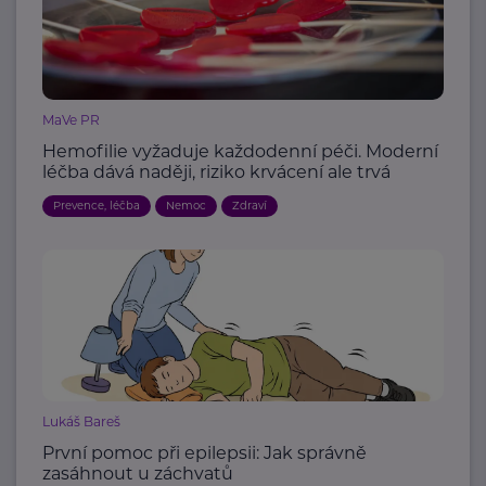
MaVe PR
Hemofilie vyžaduje každodenní péči. Moderní
léčba dává naději, riziko krvácení ale trvá
Prevence, léčba
Nemoc
Zdraví
Lukáš Bareš
První pomoc při epilepsii: Jak správně
zasáhnout u záchvatů