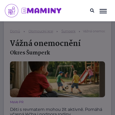
Domů
Olomoucký kraj
Šumperk
Vážná onemocnění
Vážná onemocnění
Okres Šumperk
MaVe PR
Děti s revmatem mohou žít aktivně. Pomáhá
včasná léčba i podpora rodiny