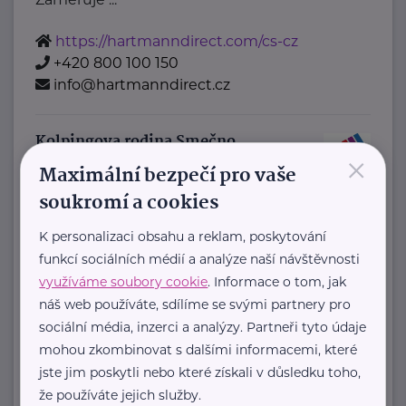
https://hartmanndirect.com/cs-cz
+420 800 100 150
info@hartmanndirect.cz
Kolpingova rodina Smečno
×
Maximální bezpečí pro vaše
U Zámku 5
Smečno
soukromí a cookies
Jsme nestátní nezisková organizace
, která se již více než 25 let zaměřuje
K personalizaci obsahu a reklam, poskytování
na podporu rodin, ...
funkcí sociálních médií a analýze naší návštěvnosti
využíváme soubory cookie
. Informace o tom, jak
https://www.kolpingsmecno.cz/
náš web používáte, sdílíme se svými partnery pro
+420 777 558 778
sociální média, inzerci a analýzy. Partneři tyto údaje
mohou zkombinovat s dalšími informacemi, které
ludmila.janzurova@kolpingsmecno.cz
jste jim poskytli nebo které získali v důsledku toho,
že používáte jejich služby.