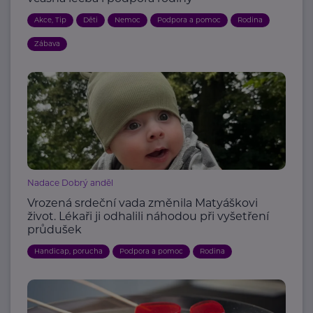
Akce, Tip
Děti
Nemoc
Podpora a pomoc
Rodina
Zábava
Nadace Dobrý anděl
Vrozená srdeční vada změnila Matyáškovi
život. Lékaři ji odhalili náhodou při vyšetření
průdušek
Handicap, porucha
Podpora a pomoc
Rodina