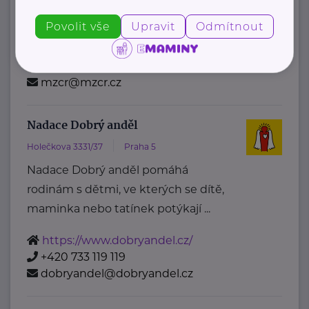
Ministerstvo zdravotnictví ČR
Povolit vše
Upravit
Odmítnout
Palackého náměstí 375/4
Praha 2
https://www.mzcr.cz/
+420 224 971 111
mzcr@mzcr.cz
Nadace Dobrý anděl
Holečkova 3331/37
Praha 5
Nadace Dobrý anděl pomáhá
rodinám s dětmi, ve kterých se dítě,
maminka nebo tatínek potýkají ...
https://www.dobryandel.cz/
+420 733 119 119
dobryandel@dobryandel.cz