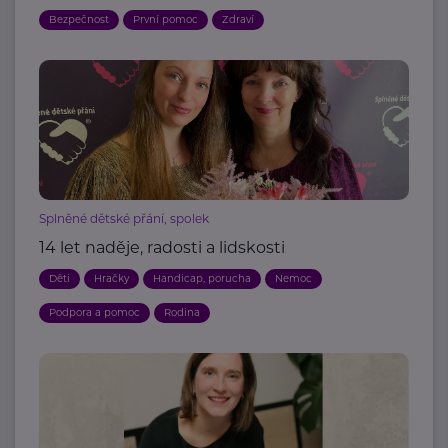
Bezpečnost
První pomoc
Zdraví
Splněné dětské přání, spolek
14 let naděje, radosti a lidskosti
Děti
Hračky
Handicap, porucha
Nemoc
Podpora a pomoc
Rodina