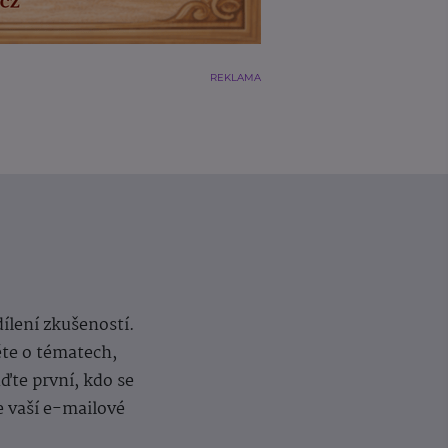
REKLAMA
dílení zkušeností.
ěte o tématech,
te první, kdo se
e vaší e-mailové