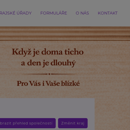
RAJSKÉ ÚŘADY
FORMULÁŘE
O NÁS
KONTAKT
brazit přehled společností
Změnit kraj