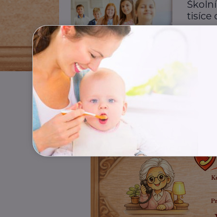
Školní
tisíce
samoz
Děti
D
Výživa