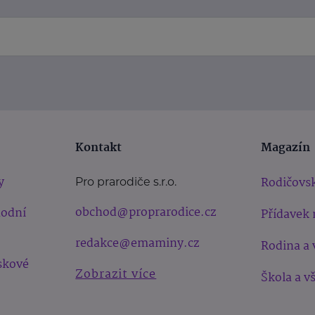
Kontakt
Magazín
y
Rodičovsk
Pro prarodiče s.r.o.
obchod@proprarodice.cz
hodní
Přídavek 
redakce@emaminy.cz
Rodina a 
skové
Zobrazit více
Škola a v