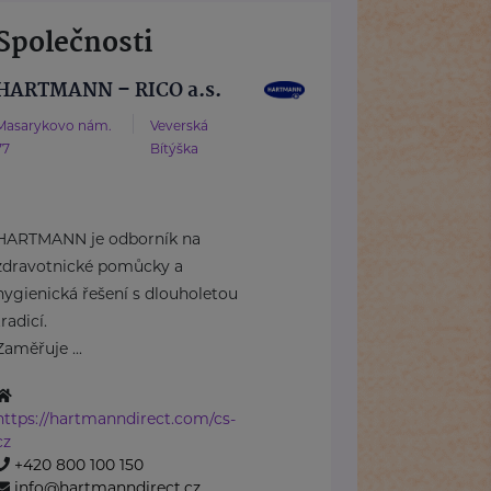
Společnosti
HARTMANN – RICO a.s.
Masarykovo nám.
Veverská
77
Bítýška
HARTMANN je odborník na
zdravotnické pomůcky a
hygienická řešení s dlouholetou
tradicí.
Zaměřuje ...
https://hartmanndirect.com/cs-
cz
+420 800 100 150
info@hartmanndirect.cz