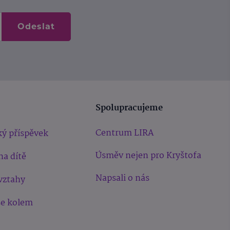
Odeslat
Spolupracujeme
Centrum LIRA
ý příspěvek
Úsměv nejen pro Kryštofa
na dítě
Napsali o nás
vztahy
še kolem