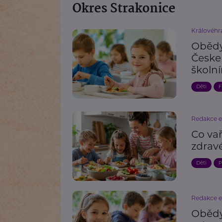
Okres Strakonice
Královéhr
Obědy
Česke
školn
Děti
F
Redakce 
Co va
zdrav
Děti
P
Redakce 
Obědy