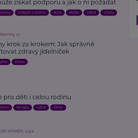
ůže získat podporu a jak o ni požádat
inance
Podpora a pomoc
Škola
Školka
Výživa
Vztahy
eMaminy.cz
my krok za krokem: Jak správně
tovat zdravý jídelníček
ýživa
Zdraví
 pro děti i celou rodinu
odina
Recepty
Výživa
Zdraví
R WOMEN, o.p.s.