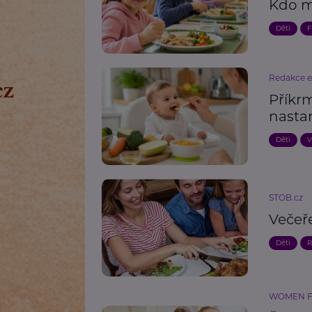
Kdo m
Děti
F
Redakce 
Příkr
nastar
Děti
V
STOB.cz
Večeře
Děti
R
WOMEN FO