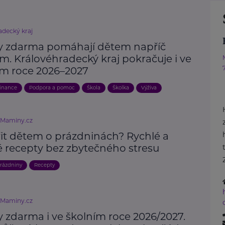
adecký kraj
 zdarma pomáhají dětem napříč
m. Královéhradecký kraj pokračuje i ve
ím roce 2026–2027
inance
Podpora a pomoc
Škola
Školka
Výživa
eMaminy.cz
řit dětem o prázdninách? Rychlé a
é recepty bez zbytečného stresu
rázdniny
Recepty
eMaminy.cz
 zdarma i ve školním roce 2026/2027.