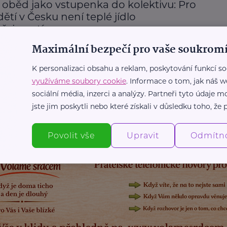
 oběd jako vstupenka do kolektivu: Pro
 dětí v Česku není teplé jídlo
řejmostí
Maximální bezpečí pro vaše soukromí
obročinnost
Finance
Krizová situace
Podpora a pomoc
K personalizaci obsahu a reklam, poskytování funkcí so
využíváme soubory cookie
. Informace o tom, jak náš w
sociální média, inzerci a analýzy. Partneři tyto údaje
Další články
jste jim poskytli nebo které získali v důsledku toho, že p
Povolit vše
Upravit
Odmítn