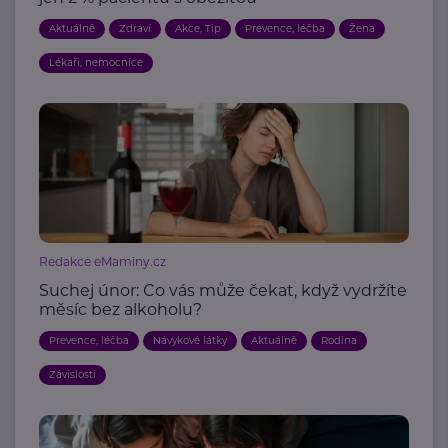
Aktuálně
Zdraví
Akce, Tip
Prevence, léčba
Žena
Lékaři, nemocnice
Redakce eMaminy.cz
Suchej únor: Co vás může čekat, když vydržíte
měsíc bez alkoholu?
Prevence, léčba
Návykové látky
Aktuálně
Rodina
Závislosti