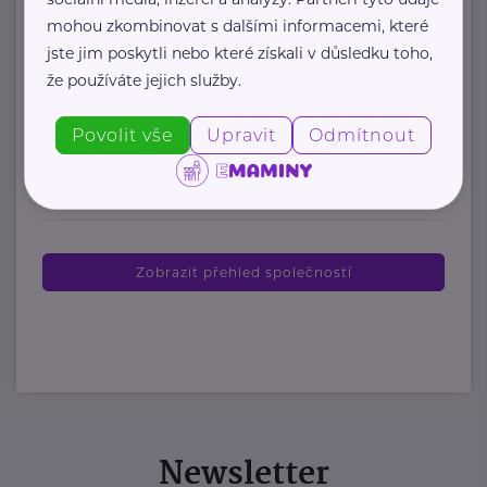
služeb mezinárodní křesťanské
mohou zkombinovat s dalšími informacemi, které
organizace Teen Challenge.
jste jim poskytli nebo které získali v důsledku toho,
že používáte jejich služby.
Organizace byla založena ...
www.teenchallenge.cz
Povolit vše
Upravit
Odmítnout
+420 775 556 634
marsalova@teenchallenge.cz
Zobrazit přehled společností
Newsletter