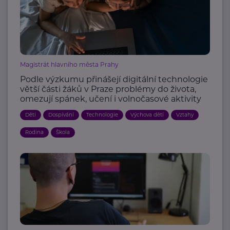
Magistrát hlavního města Prahy
Podle výzkumu přinášejí digitální technologie
větší části žáků v Praze problémy do života,
omezují spánek, učení i volnočasové aktivity
Děti
Dospívání
Technologie
Výchova dětí
Vztahy
Rodina
Škola