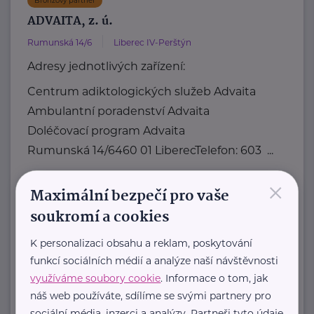
Bronzový partner
ADVAITA, z. ú.
Rumunská 14/6
Liberec IV-Perštýn
Adresy jednotlivých zařízení:
Centrum adiktologických služeb Advaita
Ambulantní poradenství Advaita
Doléčovací program Advaita
Rumunská 14/6460 01 LiberecTelefon: 603 ...
×
https://advaitaliberec.cz/
Maximální bezpečí pro vaše
info@advaitaliberec.cz
soukromí a cookies
Teen Challenge International ČR
K personalizaci obsahu a reklam, poskytování
funkcí sociálních médií a analýze naší návštěvnosti
Cejl 18
Brno
využíváme soubory cookie
. Informace o tom, jak
náš web používáte, sdílíme se svými partnery pro
Teen Challenge ČR patří do sítě
sociální média, inzerci a analýzy. Partneři tyto údaje