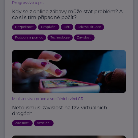
Progressive o.p.s.
Kdy se z online zábavy může stát problém? A
co si s tím případně počít?
Bezpečnost
Dospívání
Děti
Krizová situace
Podpora a pomoc
Technologie
Závislosti
Ministerstvo práce a sociálních věcí ČR
Netolismus: závislost na tzv. virtuálních
drogách
Závislosti
Vzdělání