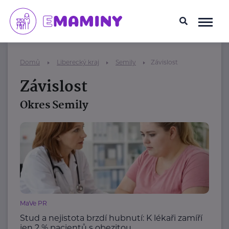
Domů
Liberecký kraj
Semily
Závislost
Závislost
Okres Semily
MaVe PR
Stud a nejistota brzdí hubnutí: K lékaři zamíří
jen 2 % pacientů s obezitou