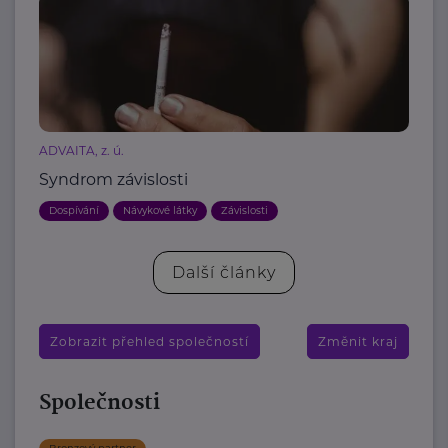
ADVAITA, z. ú.
Syndrom závislosti
Dospívání
Návykové látky
Závislosti
Další články
Zobrazit přehled společností
Změnit kraj
Společnosti