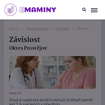
Domů
Olomoucký kraj
Prostějov
Závislost
Závislost
Okres Prostějov
MaVe PR
Stud a nejistota brzdí hubnutí: K lékaři zamíří
jen 2 % pacientů s obezitou