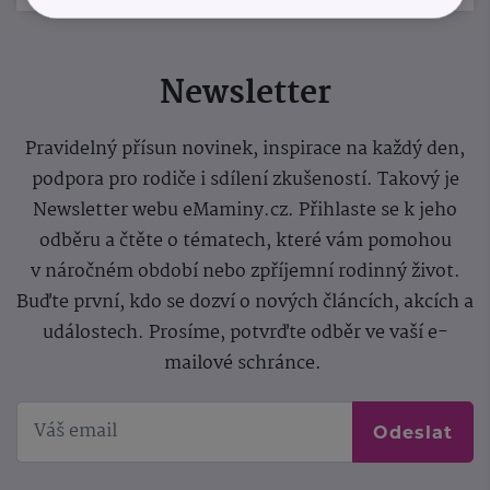
Newsletter
Pravidelný přísun novinek, inspirace na každý den,
podpora pro rodiče i sdílení zkušeností. Takový je
Newsletter webu eMaminy.cz. Přihlaste se k jeho
odběru a čtěte o tématech, které vám pomohou
v náročném období nebo zpříjemní rodinný život.
Buďte první, kdo se dozví o nových článcích, akcích a
událostech. Prosíme, potvrďte odběr ve vaší e-
mailové schránce.
Odeslat