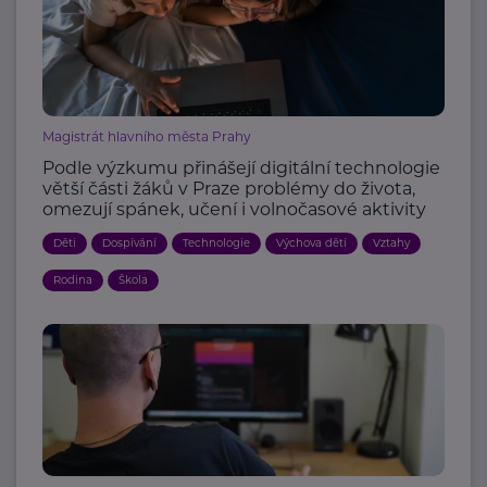
Magistrát hlavního města Prahy
Podle výzkumu přinášejí digitální technologie
větší části žáků v Praze problémy do života,
omezují spánek, učení i volnočasové aktivity
Děti
Dospívání
Technologie
Výchova dětí
Vztahy
Rodina
Škola