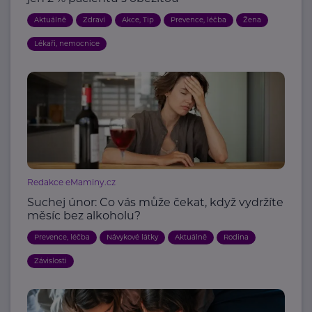
Aktuálně
Zdraví
Akce, Tip
Prevence, léčba
Žena
Lékaři, nemocnice
Redakce eMaminy.cz
Suchej únor: Co vás může čekat, když vydržíte
měsíc bez alkoholu?
Prevence, léčba
Návykové látky
Aktuálně
Rodina
Závislosti