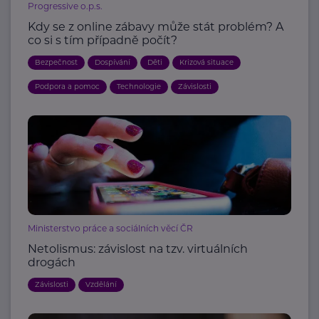
Progressive o.p.s.
Kdy se z online zábavy může stát problém? A
co si s tím případně počít?
Bezpečnost
Dospívání
Děti
Krizová situace
Podpora a pomoc
Technologie
Závislosti
Ministerstvo práce a sociálních věcí ČR
Netolismus: závislost na tzv. virtuálních
drogách
Závislosti
Vzdělání