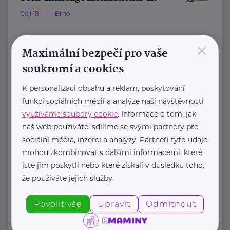
Cejl 18
Brno
×
Teen Challenge ČR patří do sítě
Maximální bezpečí pro vaše
služeb mezinárodní křesťanské
soukromí a cookies
organizace Teen Challenge.
K personalizaci obsahu a reklam, poskytování
Organizace byla založena ...
funkcí sociálních médií a analýze naší návštěvnosti
www.teenchallenge.cz
využíváme soubory cookie
. Informace o tom, jak
+420 775 556 634
náš web používáte, sdílíme se svými partnery pro
marsalova@teenchallenge.cz
sociální média, inzerci a analýzy. Partneři tyto údaje
mohou zkombinovat s dalšími informacemi, které
jste jim poskytli nebo které získali v důsledku toho,
že používáte jejich služby.
Zobrazit přehled společností
Povolit vše
Upravit
Odmítnout