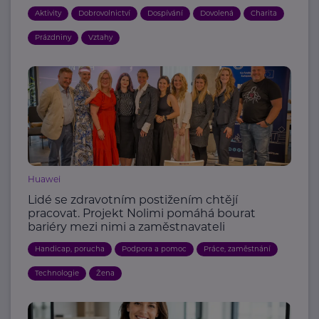
Aktivity
Dobrovolnictví
Dospívání
Dovolená
Charita
Prázdniny
Vztahy
Huawei
Lidé se zdravotním postižením chtějí
pracovat. Projekt Nolimi pomáhá bourat
bariéry mezi nimi a zaměstnavateli
Handicap, porucha
Podpora a pomoc
Práce, zaměstnání
Technologie
Žena