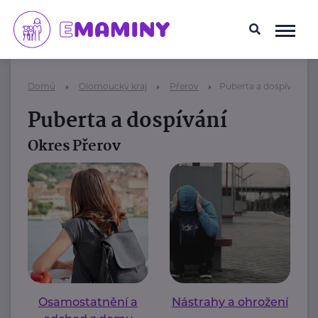
Domů
Olomoucký kraj
Přerov
Puberta a dospívání
Puberta a dospívání
Okres Přerov
Osamostatnění a
Nástrahy a ohrožení