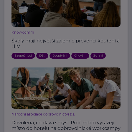
Knowcomm
Školy mají největší zájem o prevenci kouření a
HIV
Bezpečnost
Děti
Dospívání
Chování
Zdraví
Národní asociace dobrovolnictví z.s.
Dovolená, co dává smysl. Proč mladí vyrážejí
místo do hotelu na dobrovolnické workcampy