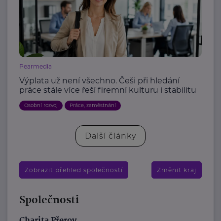
Pearmedia
Výplata už není všechno. Češi při hledání
práce stále více řeší firemní kulturu i stabilitu
Osobní rozvoj
Práce, zaměstnání
Další články
Zobrazit přehled společností
Změnit kraj
Společnosti
Charita Přerov