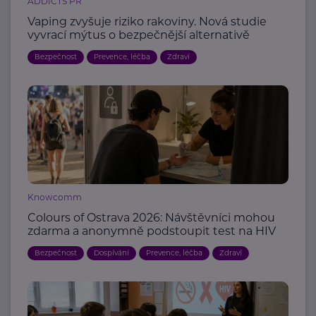
ADDICTS PR
Vaping zvyšuje riziko rakoviny. Nová studie
vyvrací mýtus o bezpečnější alternativě
Bezpečnost
Prevence, léčba
Zdraví
Knowcomm
Colours of Ostrava 2026: Návštěvníci mohou
zdarma a anonymně podstoupit test na HIV
Bezpečnost
Dospívání
Prevence, léčba
Zdraví