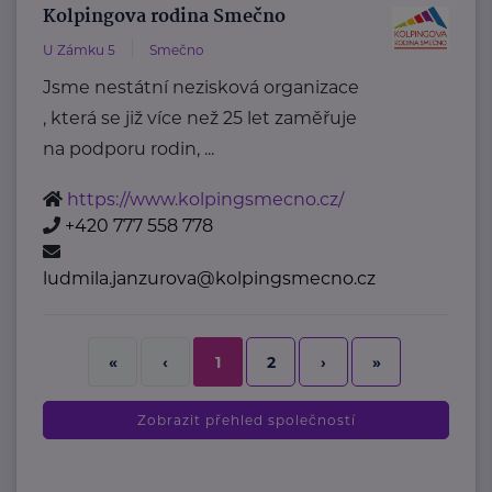
Kolpingova rodina Smečno
U Zámku 5
Smečno
Jsme nestátní nezisková organizace
, která se již více než 25 let zaměřuje
na podporu rodin, ...
https://www.kolpingsmecno.cz/
+420 777 558 778
ludmila.janzurova@kolpingsmecno.cz
2
›
»
«
‹
1
Zobrazit přehled společností