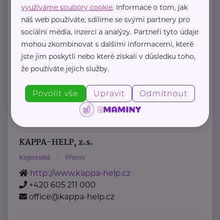
Junior Achievement, o.p.s.
využíváme soubory cookie
. Informace o tom, jak
náš web používáte, sdílíme se svými partnery pro
Jindřišská 939/20
Praha
sociální média, inzerci a analýzy. Partneři tyto údaje
JA Czech
mohou zkombinovat s dalšími informacemi, které
je nezisková vzdělávací organizace,
jste jim poskytli nebo které získali v důsledku toho,
která již 30 let realizuje na školách
že používáte jejich služby.
ucelenou koncepci ...
Povolit vše
Upravit
Odmítnout
https://www.jaczech.org/
jaczech@jaczech.cz
KAPPA-HELP, z.s.
Kojetínská
Přerov
http://www.kappa-help.cz
+420 605 211 000
office@kappa-help.cz