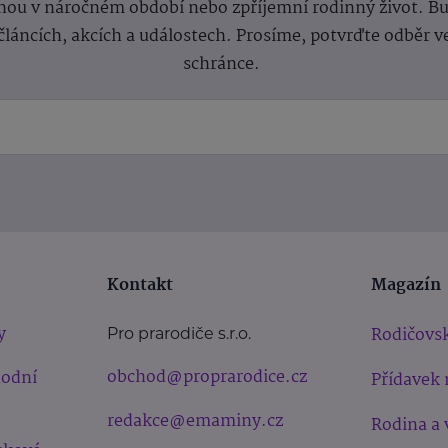
ou v náročném období nebo zpříjemní rodinný život. Buď
článcích, akcích a událostech. Prosíme, potvrďte odběr v
schránce.
Kontakt
Magazín
y
Rodičovsk
Pro prarodiče s.r.o.
obchod@proprarodice.cz
hodní
Přídavek 
redakce@emaminy.cz
Rodina a 