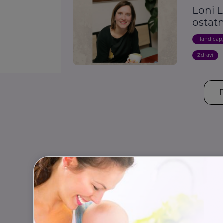
Loni L
ostat
Handicap
Zdraví