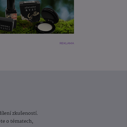
REKLAMA
dílení zkušeností.
ěte o tématech,