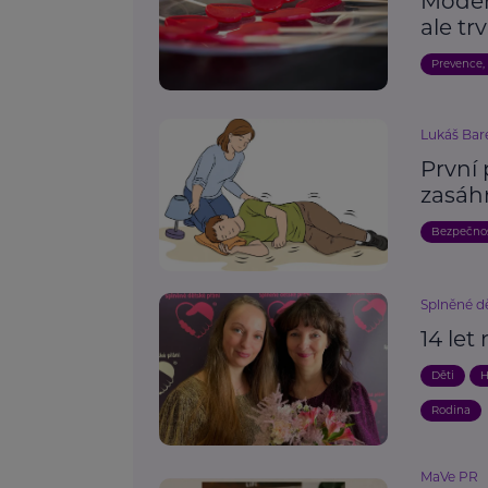
Modern
ale tr
Prevence,
Lukáš Bar
První 
zasáh
Bezpečno
Splněné dě
14 let
Děti
H
Rodina
MaVe PR