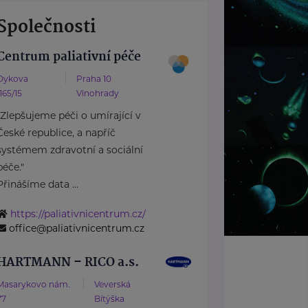
Společnosti
Centrum paliativní péče
Dykova
Praha 10
1165/15
Vinohrady
"Zlepšujeme péči o umírající v
České republice, a napříč
systémem zdravotní a sociální
péče."
Přinášíme data ...
https://paliativnicentrum.cz/
office@paliativnicentrum.cz
HARTMANN – RICO a.s.
Masarykovo nám.
Veverská
77
Bítýška