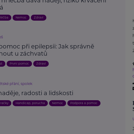
í léčba dává naději, riziko krvácení
vá
 léčba
Nemoc
Zdraví
eš
pomoc při epilepsii: Jak správně
nout u záchvatů
st
První pomoc
Zdraví
tské přání, spolek
 naděje, radosti a lidskosti
račky
Handicap, porucha
Nemoc
Podpora a pomoc