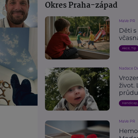
Okres Praha-západ
MaVe PR
Děti 
včasn
Akce, Tip
Nadace Do
Vroze
život.
průdu
Handicap
MaVe PR
Hemof