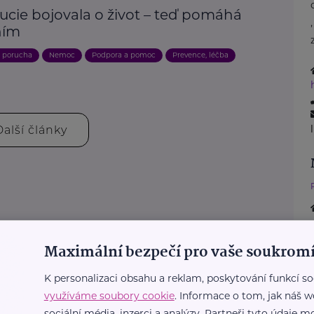
ucie bojovala o život – teď pomáhá
ním
, porucha
Nemoc
Podpora a pomoc
Prevence, léčba
Další články
Maximální bezpečí pro vaše soukromí
K personalizaci obsahu a reklam, poskytování funkcí so
využíváme soubory cookie
. Informace o tom, jak náš w
sociální média, inzerci a analýzy. Partneři tyto údaje