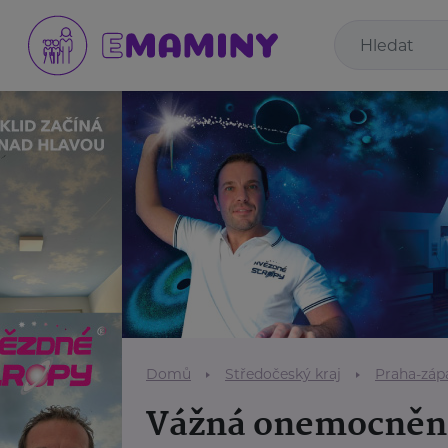
Domů
Středočeský kraj
Praha-záp
Vážná onemocněn