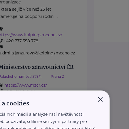
organizace
, která se již více než 25 let
zaměřuje na podporu rodin, ...
https://www.kolpingsmecno.cz/
+420 777 558 778
ludmila.janzurova@kolpingsmecno.cz
Ministerstvo zdravotnictví ČR
Palackého náměstí 375/4
Praha 2
https://www.mzcr.cz/
+420 224 971 111
×
mzcr@mzcr.cz
 a cookies
Nadace Dobrý anděl
ciálních médií a analýze naší návštěvnosti
Holečkova 3331/37
Praha 5
eb používáte, sdílíme se svými partnery pro
 mohou zkombinovat s dalšími informacemi, které