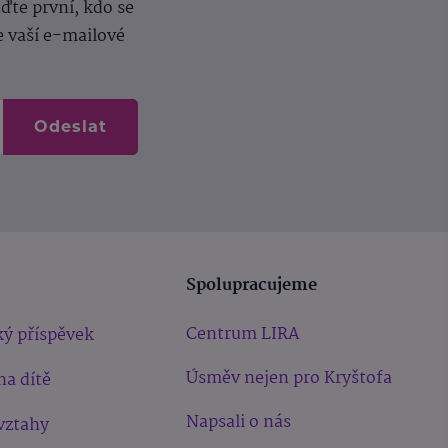
te první, kdo se
e vaší e-mailové
Odeslat
Spolupracujeme
Centrum LIRA
ý příspěvek
Úsměv nejen pro Kryštofa
na dítě
Napsali o nás
vztahy