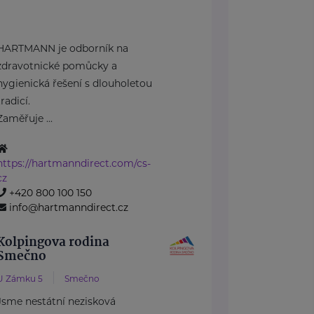
HARTMANN je odborník na
zdravotnické pomůcky a
hygienická řešení s dlouholetou
tradicí.
Zaměřuje ...
https://hartmanndirect.com/cs-
cz
+420 800 100 150
info@hartmanndirect.cz
Kolpingova rodina
Smečno
U Zámku 5
Smečno
Jsme nestátní nezisková