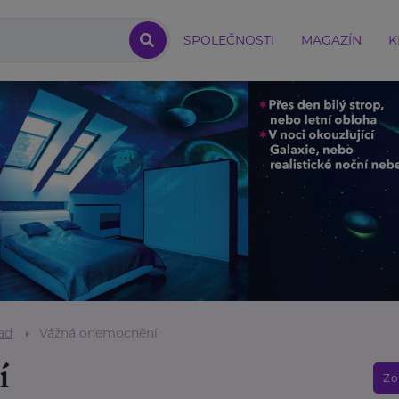
SPOLEČNOSTI
MAGAZÍN
K
ad
Vážná onemocnění
í
Zo