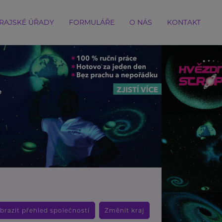
RAJSKÉ ÚŘADY
FORMULÁŘE
O NÁS
KONTAKT
brazit přehled společností
Změnit kraj