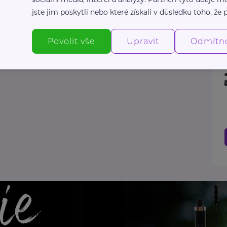
jste jim poskytli nebo které získali v důsledku toho, že p
Povolit vše
Upravit
Odmítn