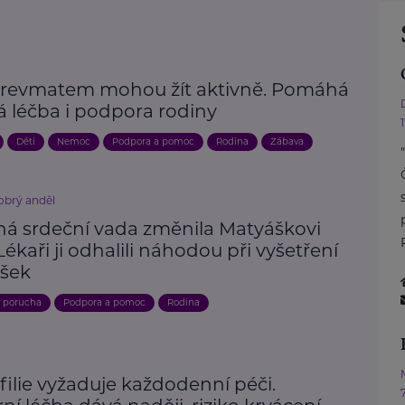
s revmatem mohou žít aktivně. Pomáhá
á léčba i podpora rodiny
Děti
Nemoc
Podpora a pomoc
Rodina
Zábava
brý anděl
ná srdeční vada změnila Matyáškovi
 Lékaři ji odhalili náhodou při vyšetření
šek
, porucha
Podpora a pomoc
Rodina
ilie vyžaduje každodenní péči.