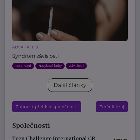
ADVAITA, z. ú.
Syndrom závislosti
Dospívání
Návykové látky
Závislosti
Další články
Zobrazit přehled společností
Změnit kraj
Společnosti
Teen Challenge International ČR