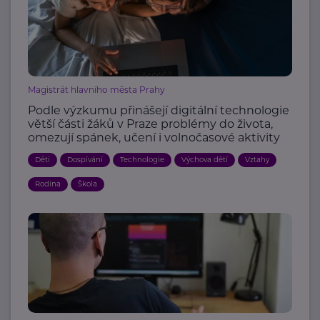
Magistrát hlavního města Prahy
Podle výzkumu přinášejí digitální technologie
větší části žáků v Praze problémy do života,
omezují spánek, učení i volnočasové aktivity
Děti
Dospívání
Technologie
Výchova dětí
Vztahy
Rodina
Škola