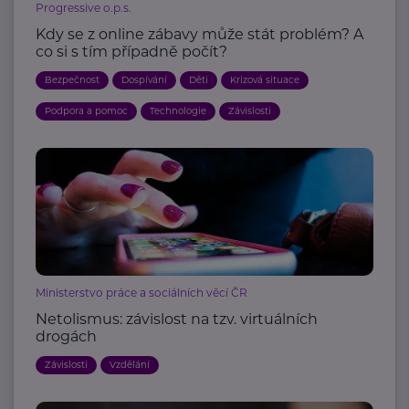
Progressive o.p.s.
Kdy se z online zábavy může stát problém? A
co si s tím případně počít?
Bezpečnost
Dospívání
Děti
Krizová situace
Podpora a pomoc
Technologie
Závislosti
Ministerstvo práce a sociálních věcí ČR
Netolismus: závislost na tzv. virtuálních
drogách
Závislosti
Vzdělání