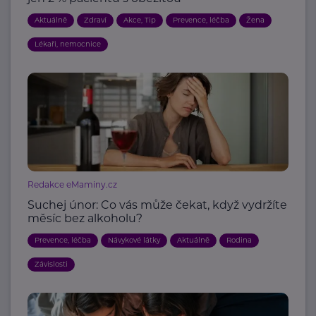
Aktuálně
Zdraví
Akce, Tip
Prevence, léčba
Žena
Lékaři, nemocnice
Redakce eMaminy.cz
Suchej únor: Co vás může čekat, když vydržíte
měsíc bez alkoholu?
Prevence, léčba
Návykové látky
Aktuálně
Rodina
Závislosti