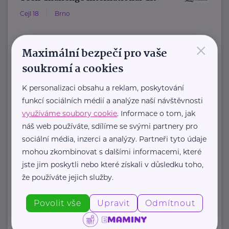
Cejl 18
Brno
×
Teen Challenge ČR patří do sítě
Maximální bezpečí pro vaše
služeb mezinárodní křesťanské
soukromí a cookies
organizace Teen Challenge.
K personalizaci obsahu a reklam, poskytování
Organizace byla založena ...
funkcí sociálních médií a analýze naší návštěvnosti
www.teenchallenge.cz
využíváme soubory cookie
. Informace o tom, jak
+420 775 556 634
náš web používáte, sdílíme se svými partnery pro
marsalova@teenchallenge.cz
sociální média, inzerci a analýzy. Partneři tyto údaje
mohou zkombinovat s dalšími informacemi, které
jste jim poskytli nebo které získali v důsledku toho,
že používáte jejich služby.
Zobrazit přehled společností
Povolit vše
Upravit
Odmítnout