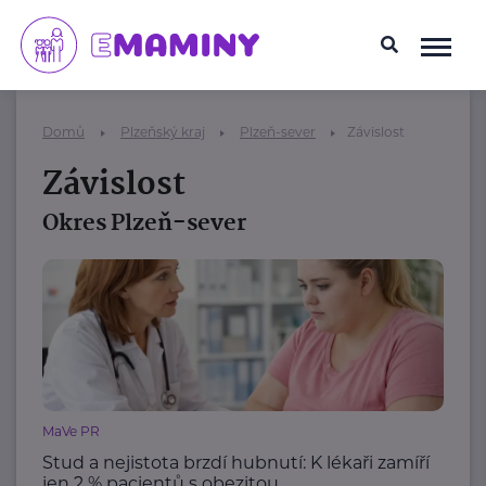
Domů
Plzeňský kraj
Plzeň-sever
Závislost
Závislost
Okres Plzeň-sever
MaVe PR
Stud a nejistota brzdí hubnutí: K lékaři zamíří
jen 2 % pacientů s obezitou