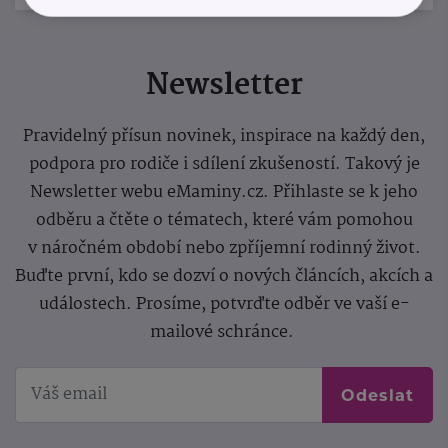
Newsletter
Pravidelný přísun novinek, inspirace na každý den,
podpora pro rodiče i sdílení zkušeností. Takový je
Newsletter webu eMaminy.cz. Přihlaste se k jeho
odběru a čtěte o tématech, které vám pomohou
v náročném období nebo zpříjemní rodinný život.
Buďte první, kdo se dozví o nových článcích, akcích a
událostech. Prosíme, potvrďte odběr ve vaší e-
mailové schránce.
Odeslat