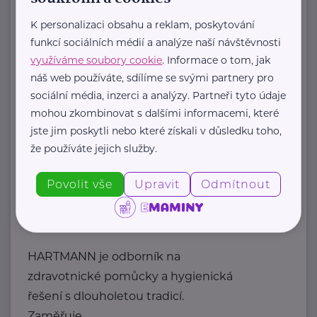
http://dotknisekridel.cz/
+420 792 262 128
K personalizaci obsahu a reklam, poskytování
dotknisekridel@seznam.cz
funkcí sociálních médií a analýze naší návštěvnosti
využíváme soubory cookie
. Informace o tom, jak
náš web používáte, sdílíme se svými partnery pro
Fakultní nemocnice Olomouc
sociální média, inzerci a analýzy. Partneři tyto údaje
I. P. Pavlova
Olomouc
mohou zkombinovat s dalšími informacemi, které
info@fnol.cz
jste jim poskytli nebo které získali v důsledku toho,
že používáte jejich služby.
HARTMANN – RICO a.s.
Povolit vše
Upravit
Odmítnout
Masarykovo nám. 77
Veverská Bítýška
HARTMANN je odborník na
zdravotnické pomůcky a hygienická
řešení s dlouholetou tradicí.
Zaměřuje ...