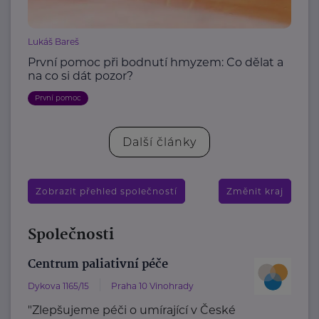
Lukáš Bareš
První pomoc při bodnutí hmyzem: Co dělat a
na co si dát pozor?
První pomoc
Další články
Zobrazit přehled společností
Změnit kraj
Společnosti
Centrum paliativní péče
Dykova 1165/15
Praha 10 Vinohrady
"Zlepšujeme péči o umírající v České