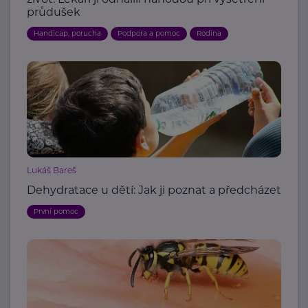
průdušek
Handicap, porucha
Podpora a pomoc
Rodina
Lukáš Bareš
Dehydratace u dětí: Jak ji poznat a předcházet
První pomoc