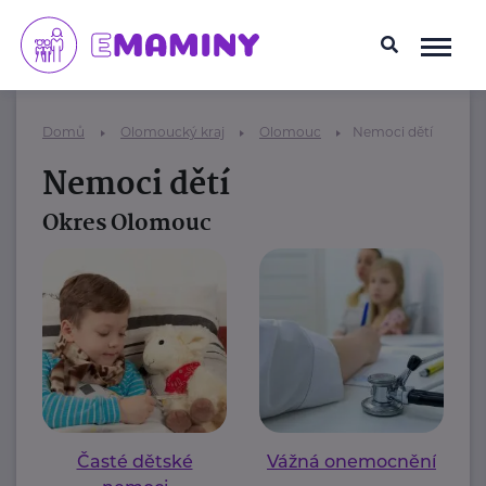
Domů
Olomoucký kraj
Olomouc
Nemoci dětí
Nemoci dětí
Okres Olomouc
Časté dětské
Vážná onemocnění