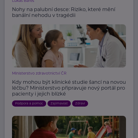
Lukáš Bareš
Nohy na palubní desce: Riziko, které mění
banální nehodu v tragédii
Ministerstvo zdravotnictví ČR
Kdy mohou být klinické studie šancí na novou
léčbu? Ministerstvo připravuje nový portál pro
pacienty i jejich blízké
Podpora a pomoc
Zajímavost
Zdraví