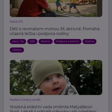
MaVe PR
Děti s revmatem mohou žít aktivně. Pomáhá
včasná léčba i podpora rodiny
Akce, Tip
Děti
Nemoc
Podpora a pomoc
Rodina
Zábava
Nadace Dobrý anděl
Vrozená srdeční vada změnila Matyáškovi
život. Lékaři ji odhalili náhodou při vyšetření