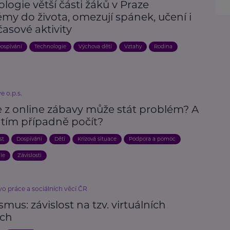
logie větší části žáků v Praze
my do života, omezují spánek, učení i
asové aktivity
ospívání
Technologie
Výchova dětí
Vztahy
Rodina
e o.p.s.
e z online zábavy může stát problém? A
s tím případně počít?
st
Dospívání
Děti
Krizová situace
Podpora a pomoc
ie
Závislosti
vo práce a sociálních věcí ČR
smus: závislost na tzv. virtuálních
ch