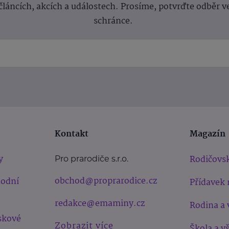
článcích, akcích a událostech. Prosíme, potvrďte odběr v
schránce.
Kontakt
Magazín
y
Rodičovsk
Pro prarodiče s.r.o.
obchod@proprarodice.cz
hodní
Přídavek 
redakce@emaminy.cz
Rodina a 
skové
Zobrazit více
Škola a v