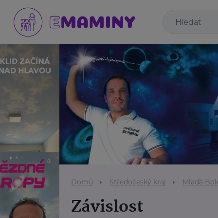
Domů
Středočeský kraj
Mladá Bol
Závislost