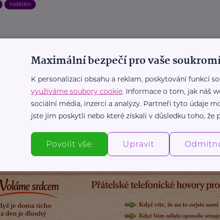
Vzdělání
. ú.
Maximální bezpečí pro vaše soukromí
om závislosti
Návykové látky
Závislosti
K personalizaci obsahu a reklam, poskytování funkcí so
využíváme soubory cookie
. Informace o tom, jak náš w
sociální média, inzerci a analýzy. Partneři tyto údaje
jste jim poskytli nebo které získali v důsledku toho, že p
Další články
Povolit vše
Upravit
Odmítn