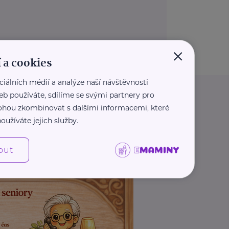
×
 a cookies
ciálních médií a analýze naší návštěvnosti
eb používáte, sdílíme se svými partnery pro
 mohou zkombinovat s dalšími informacemi, které
oužíváte jejich služby.
out