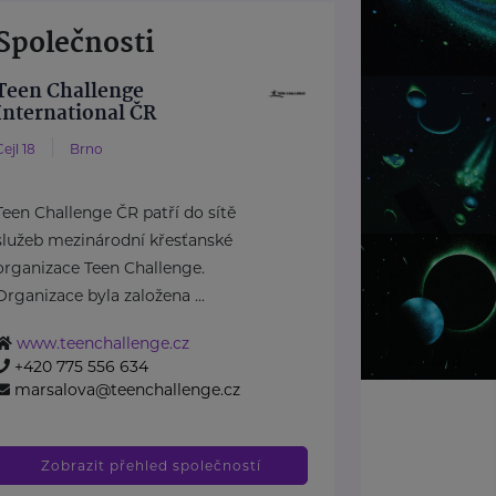
Společnosti
Teen Challenge
International ČR
Cejl 18
Brno
Teen Challenge ČR patří do sítě
služeb mezinárodní křesťanské
organizace Teen Challenge.
Organizace byla založena ...
www.teenchallenge.cz
+420 775 556 634
marsalova@teenchallenge.cz
Zobrazit přehled společností