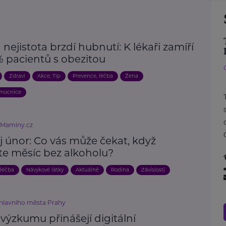
 nejistota brzdí hubnutí: K lékaři zamíří
% pacientů s obezitou
Zdraví
Akce, Tip
Prevence, léčba
Žena
emocnice
eMaminy.cz
j únor: Co vás může čekat, když
te měsíc bez alkoholu?
 léčba
Návykové látky
Aktuálně
Rodina
Závislosti
 hlavního města Prahy
výzkumu přinášejí digitální