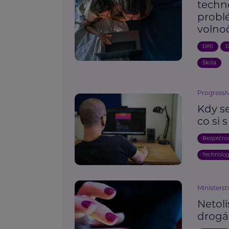
techno
problé
volnoč
Děti
D
Škola
Progressiv
Kdy s
co si 
Bezpečno
Technolog
Ministerst
Netoli
drogá