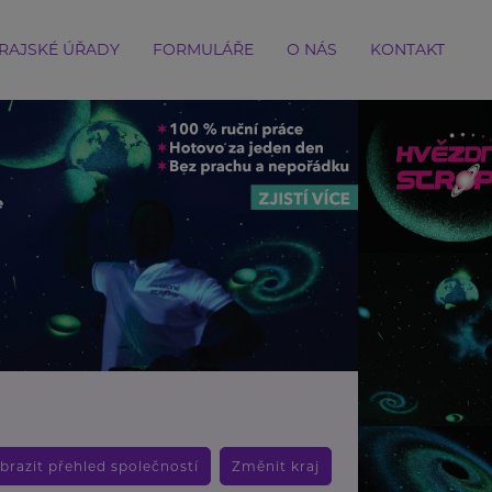
RAJSKÉ ÚŘADY
FORMULÁŘE
O NÁS
KONTAKT
brazit přehled společností
Změnit kraj