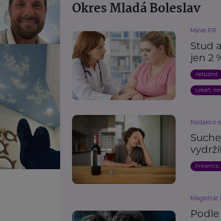
Okres Mladá Boleslav
MaVe PR
Stud a
jen 2 
Aktuálně
Lékaři, n
Redakce 
Suche
vydrží
Prevence,
Magistrát
Podle 