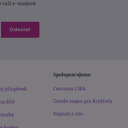
e vaší e-mailové
Odeslat
Spolupracujeme
Centrum LIRA
ý příspěvek
Úsměv nejen pro Kryštofa
na dítě
Napsali o nás
vztahy
še kolem