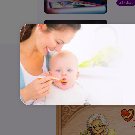
Závislosti
ADVAITA, z
Syndr
Dospívání