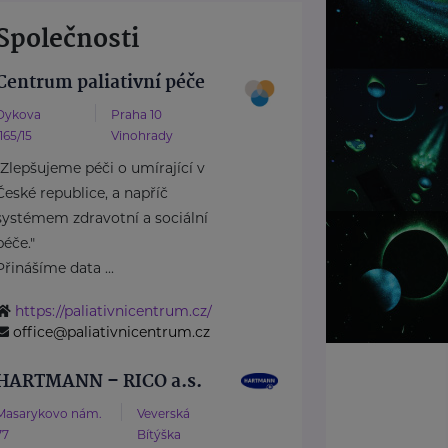
Společnosti
Centrum paliativní péče
Dykova
Praha 10
1165/15
Vinohrady
"Zlepšujeme péči o umírající v
České republice, a napříč
systémem zdravotní a sociální
péče."
Přinášíme data ...
https://paliativnicentrum.cz/
office@paliativnicentrum.cz
HARTMANN – RICO a.s.
Masarykovo nám.
Veverská
77
Bítýška