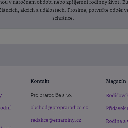
ou v náročném období nebo zpříjemní rodinný život. Buď
článcích, akcích a událostech. Prosíme, potvrďte odběr v
schránce.
Kontakt
Magazín
y
Rodičovsk
Pro prarodiče s.r.o.
obchod@proprarodice.cz
hodní
Přídavek 
redakce@emaminy.cz
Rodina a 