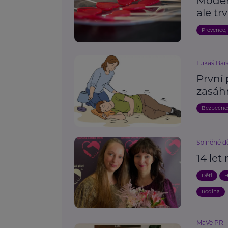
Modern
ale tr
Prevence,
Lukáš Bar
První 
zasáh
Bezpečno
Splněné dě
14 let
Děti
H
Rodina
MaVe PR