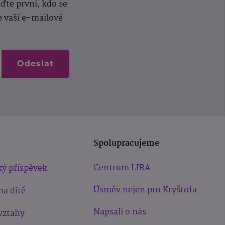
te první, kdo se
e vaší e-mailové
Odeslat
Spolupracujeme
Centrum LIRA
ý příspěvek
Úsměv nejen pro Kryštofa
na dítě
Napsali o nás
vztahy