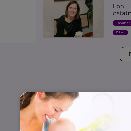
Loni L
ostat
Handicap
Zdraví