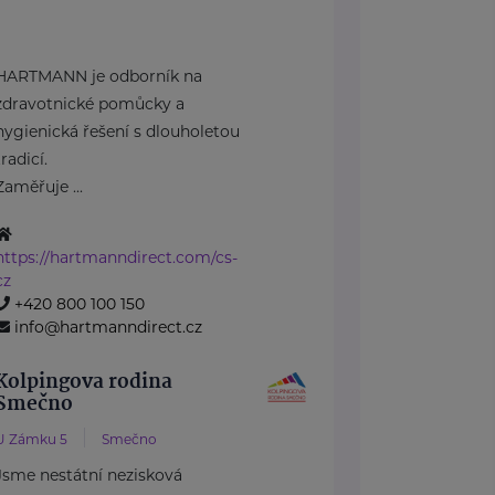
HARTMANN je odborník na
zdravotnické pomůcky a
hygienická řešení s dlouholetou
tradicí.
Zaměřuje ...
https://hartmanndirect.com/cs-
cz
+420 800 100 150
info@hartmanndirect.cz
Kolpingova rodina
Smečno
U Zámku 5
Smečno
Jsme nestátní nezisková