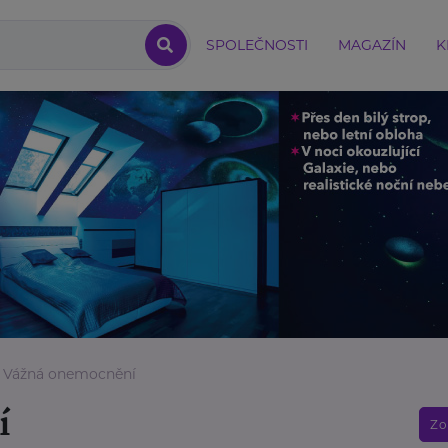
SPOLEČNOSTI
MAGAZÍN
K
Vážná onemocnění
í
Zo