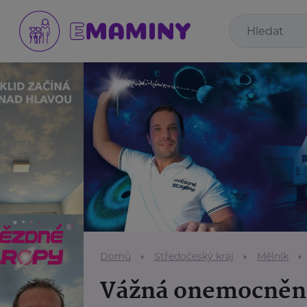
Domů
Středočeský kraj
Mělník
Vážná onemocněn