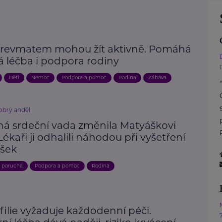
s revmatem mohou žít aktivně. Pomáhá
á léčba i podpora rodiny
Děti
Nemoc
Podpora a pomoc
Rodina
Zábava
brý anděl
ná srdeční vada změnila Matyáškovi
 Lékaři ji odhalili náhodou při vyšetření
šek
, porucha
Podpora a pomoc
Rodina
ilie vyžaduje každodenní péči.