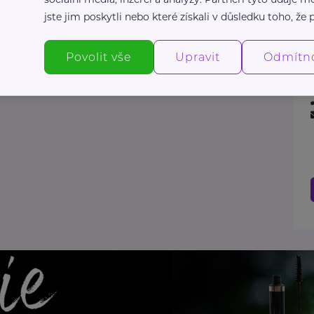
jste jim poskytli nebo které získali v důsledku toho, že p
Povolit vše
Upravit
Odmítn