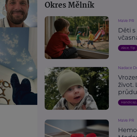
Okres Mělník
MaVe PR
Děti 
včasn
Akce, Tip
Nadace Do
Vroze
život.
průdu
Handicap
MaVe PR
Hemof