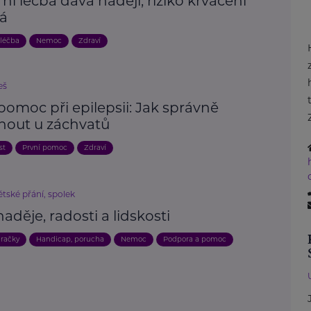
í léčba dává naději, riziko krvácení
vá
 léčba
Nemoc
Zdraví
eš
pomoc při epilepsii: Jak správně
nout u záchvatů
st
První pomoc
Zdraví
tské přání, spolek
 naděje, radosti a lidskosti
račky
Handicap, porucha
Nemoc
Podpora a pomoc