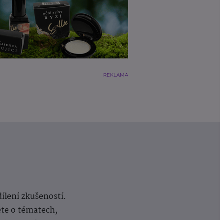
REKLAMA
dílení zkušeností.
ěte o tématech,