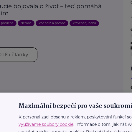
ucie bojovala o život – teď pomáhá
ním
, porucha
Nemoc
Podpora a pomoc
Prevence, léčba
Další články
Maximální bezpečí pro vaše soukromí
K personalizaci obsahu a reklam, poskytování funkcí so
využíváme soubory cookie
. Informace o tom, jak náš w
sociální média, inzerci a analýzy. Partneři tyto údaje