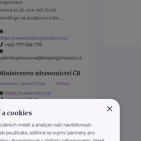
organizace
, která se již více než 25 let
zaměřuje na podporu rodin, ...
https://www.kolpingsmecno.cz/
+420 777 558 778
ludmila.janzurova@kolpingsmecno.cz
Ministerstvo zdravotnictví ČR
Palackého náměstí 375/4
Praha 2
https://www.mzcr.cz/
+420 224 971 111
×
mzcr@mzcr.cz
 a cookies
Nadace Dobrý anděl
ciálních médií a analýze naší návštěvnosti
Holečkova 3331/37
Praha 5
eb používáte, sdílíme se svými partnery pro
 mohou zkombinovat s dalšími informacemi, které