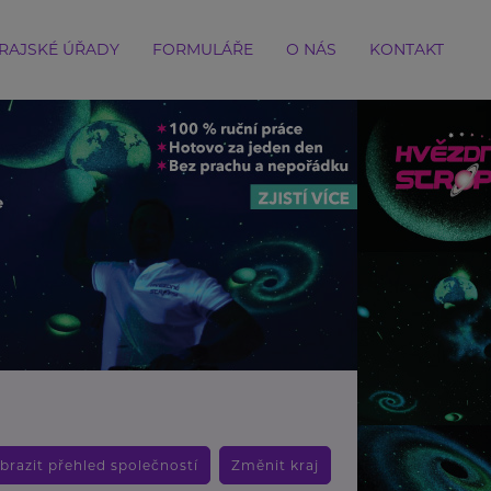
RAJSKÉ ÚŘADY
FORMULÁŘE
O NÁS
KONTAKT
brazit přehled společností
Změnit kraj