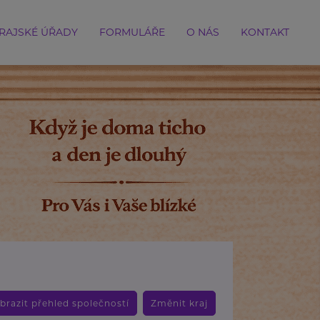
RAJSKÉ ÚŘADY
FORMULÁŘE
O NÁS
KONTAKT
brazit přehled společností
Změnit kraj