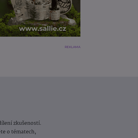
REKLAMA
dílení zkušeností.
ěte o tématech,