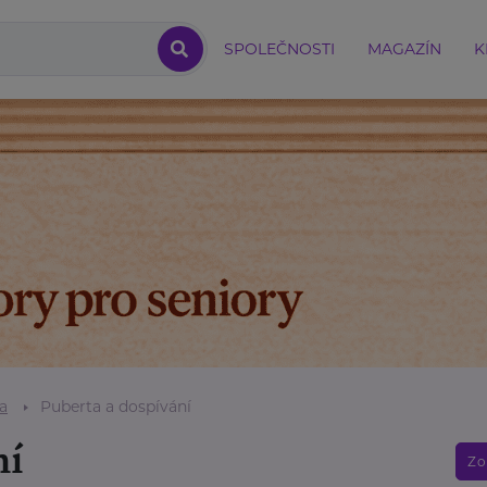
SPOLEČNOSTI
MAGAZÍN
K
a
Puberta a dospívání
ní
Zo