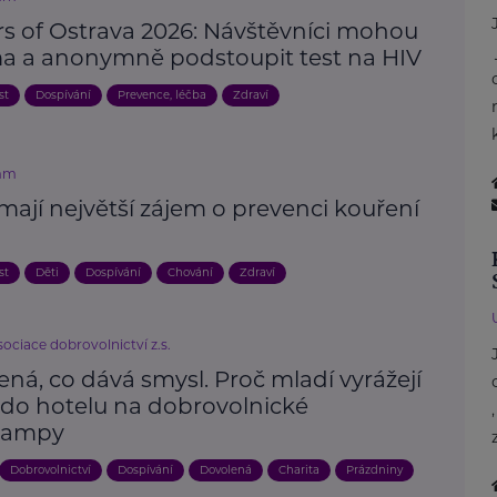
rs of Ostrava 2026: Návštěvníci mohou
a a anonymně podstoupit test na HIV
st
Dospívání
Prevence, léčba
Zdraví
mm
mají největší zájem o prevenci kouření
st
Děti
Dospívání
Chování
Zdraví
ociace dobrovolnictví z.s.
ná, co dává smysl. Proč mladí vyrážejí
 do hotelu na dobrovolnické
campy
Dobrovolnictví
Dospívání
Dovolená
Charita
Prázdniny