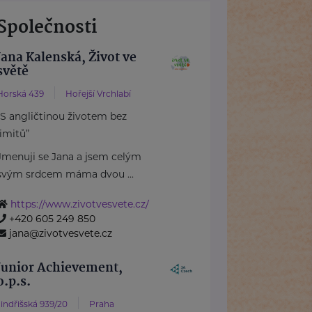
Společnosti
Jana Kalenská, Život ve
světě
Horská 439
Hořejší Vrchlabí
“S angličtinou životem bez
limitů”
Jmenuji se Jana a jsem celým
svým srdcem máma dvou ...
https://www.zivotvesvete.cz/
+420 605 249 850
jana@zivotvesvete.cz
Junior Achievement,
o.p.s.
Jindřišská 939/20
Praha