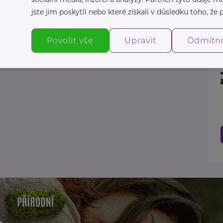
jste jim poskytli nebo které získali v důsledku toho, že p
Povolit vše
Upravit
Odmítn