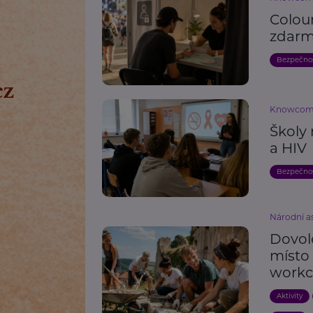
Colou
zdarm
Bezpečno
Knowco
Školy 
a HIV
Bezpečno
Národní as
Dovole
místo
work
Aktivity