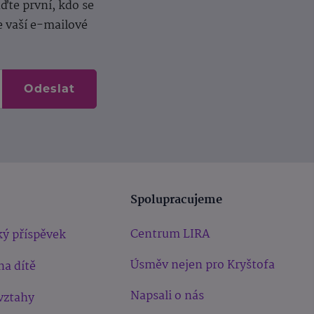
te první, kdo se
e vaší e-mailové
Odeslat
Spolupracujeme
Centrum LIRA
ý příspěvek
Úsměv nejen pro Kryštofa
na dítě
Napsali o nás
vztahy