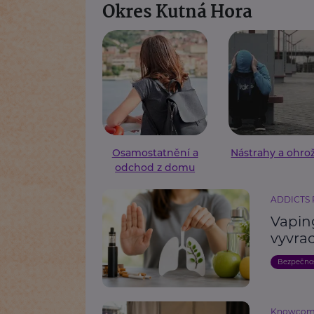
Okres Kutná Hora
Osamostatnění a
Nástrahy a ohro
odchod z domu
ADDICTS
Vaping
vyvrac
Bezpečno
Knowco