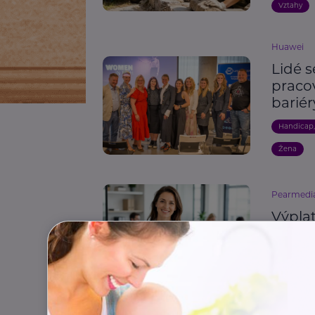
Vztahy
Huawei
Lidé s
praco
bariér
Handicap
Žena
Pearmedi
Výplat
práce 
Osobní ro