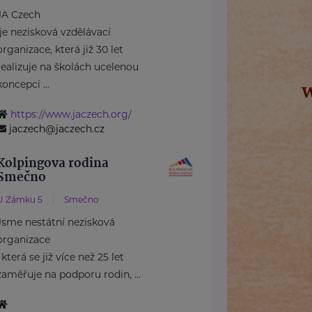
JA Czech
je nezisková vzdělávací
organizace, která již 30 let
realizuje na školách ucelenou
koncepci ...
https://www.jaczech.org/
jaczech@jaczech.cz
Kolpingova rodina
Smečno
U Zámku 5
Smečno
Jsme nestátní nezisková
organizace
, která se již více než 25 let
zaměřuje na podporu rodin, ...