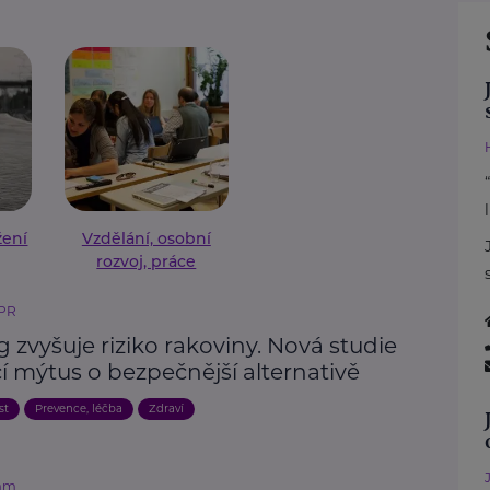
žení
Vzdělání, osobní
rozvoj, práce
 PR
 zvyšuje riziko rakoviny. Nová studie
í mýtus o bezpečnější alternativě
st
Prevence, léčba
Zdraví
mm