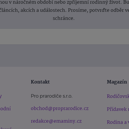
ou v náročném období nebo zpříjemní rodinný život. Buď
článcích, akcích a událostech. Prosíme, potvrďte odběr v
schránce.
Kontakt
Magazín
y
Rodičovsk
Pro prarodiče s.r.o.
obchod@proprarodice.cz
hodní
Přídavek 
redakce@emaminy.cz
Rodina a 