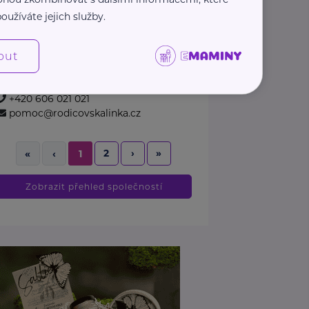
sociální poradenství rodičům,
oužíváte jejich služby.
rodinným příslušníkům a
ostatním ...
out
https://www.rodicovskalinka.cz/
+420 606 021 021
pomoc@rodicovskalinka.cz
2
›
»
«
‹
1
Zobrazit přehled společností