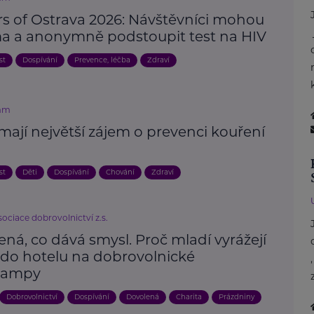
rs of Ostrava 2026: Návštěvníci mohou
a a anonymně podstoupit test na HIV
st
Dospívání
Prevence, léčba
Zdraví
mm
mají největší zájem o prevenci kouření
st
Děti
Dospívání
Chování
Zdraví
ociace dobrovolnictví z.s.
ná, co dává smysl. Proč mladí vyrážejí
 do hotelu na dobrovolnické
campy
Dobrovolnictví
Dospívání
Dovolená
Charita
Prázdniny