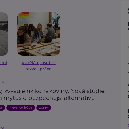
žení
Vzdělání, osobní
rozvoj, práce
 PR
 zvyšuje riziko rakoviny. Nová studie
í mýtus o bezpečnější alternativě
st
Prevence, léčba
Zdraví
mm