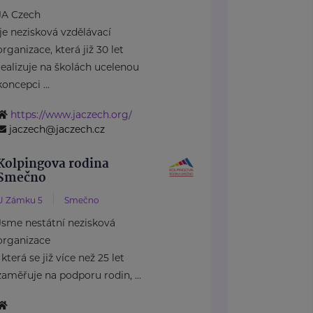
JA Czech
je nezisková vzdělávací
organizace, která již 30 let
realizuje na školách ucelenou
koncepci ...
https://www.jaczech.org/
jaczech@jaczech.cz
Kolpingova rodina
Smečno
U Zámku 5
Smečno
Jsme nestátní nezisková
organizace
, která se již více než 25 let
zaměřuje na podporu rodin, ...