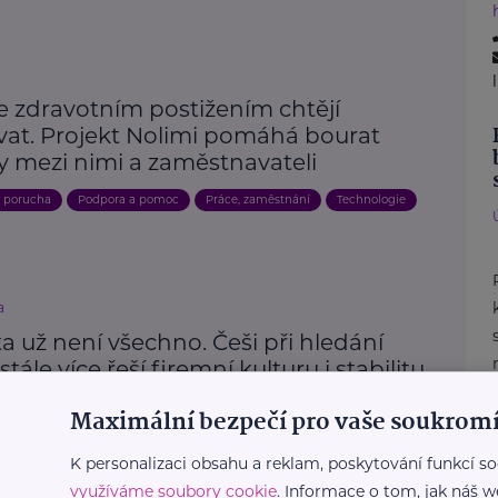
e zdravotním postižením chtějí
vat. Projekt Nolimi pomáhá bourat
y mezi nimi a zaměstnavateli
, porucha
Podpora a pomoc
Práce, zaměstnání
Technologie
a
a už není všechno. Češi při hledání
stále více řeší firemní kulturu i stabilitu
zvoj
Práce, zaměstnání
Maximální bezpečí pro vaše soukromí
K personalizaci obsahu a reklam, poskytování funkcí so
využíváme soubory cookie
. Informace o tom, jak náš w
Další články