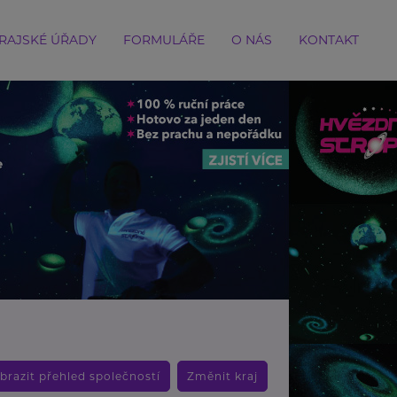
RAJSKÉ ÚŘADY
FORMULÁŘE
O NÁS
KONTAKT
brazit přehled společností
Změnit kraj