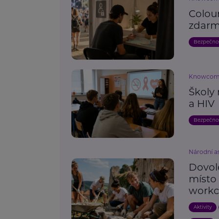
Colou
zdarm
Bezpečno
Knowco
Školy 
a HIV
Bezpečno
Národní as
Dovole
místo
work
Aktivity