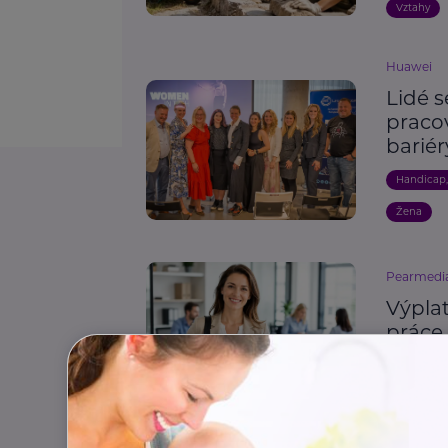
Vztahy
Huawei
Lidé s
praco
bariér
Handicap
Žena
Pearmedi
Výplat
práce 
Osobní ro