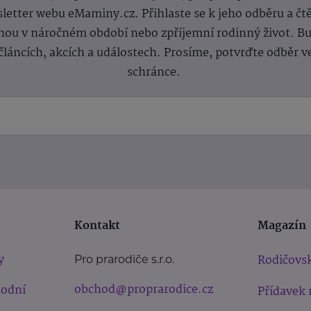
letter webu eMaminy.cz. Přihlaste se k jeho odběru a čt
ou v náročném období nebo zpříjemní rodinný život. Buď
článcích, akcích a událostech. Prosíme, potvrďte odběr v
schránce.
Kontakt
Magazín
y
Rodičovsk
Pro prarodiče s.r.o.
obchod@proprarodice.cz
hodní
Přídavek 