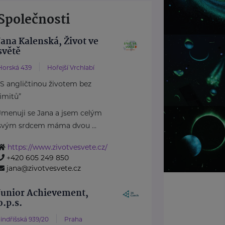
Společnosti
Jana Kalenská, Život ve
světě
Horská 439
Hořejší Vrchlabí
“S angličtinou životem bez
limitů”
Jmenuji se Jana a jsem celým
svým srdcem máma dvou ...
https://www.zivotvesvete.cz/
+420 605 249 850
jana@zivotvesvete.cz
Junior Achievement,
o.p.s.
Jindřišská 939/20
Praha