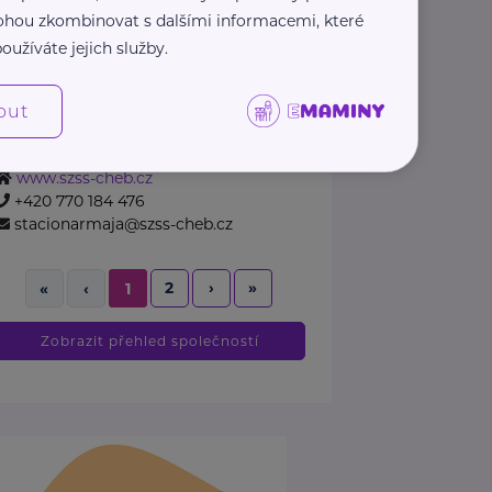
pomoc@rodicovskalinka.cz
 mohou zkombinovat s dalšími informacemi, které
oužíváte jejich služby.
Správa zdravotních a sociálních
služeb Cheb, příspěvková
organizace
out
Pastýřská
Cheb
www.szss-cheb.cz
+420 770 184 476
stacionarmaja@szss-cheb.cz
2
›
»
«
‹
1
Zobrazit přehled společností