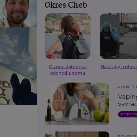
Okres Cheb
Osamostatnění a
Nástrahy a ohro
odchod z domu
ADDICTS
Vaping
vyvrac
Bezpečno
Knowco