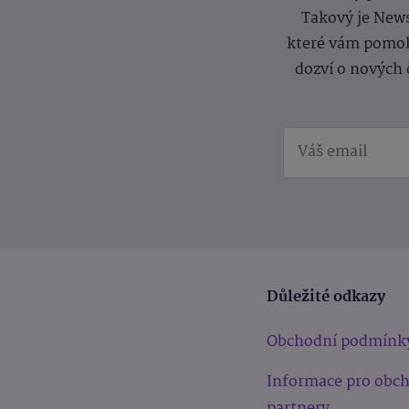
Takový je News
které vám pomoh
dozví o nových 
Důležité odkazy
Obchodní podmínk
Informace pro obc
partnery