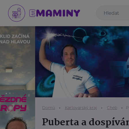
Domů
Karlovarský kraj
Cheb
P
Puberta a dospívá