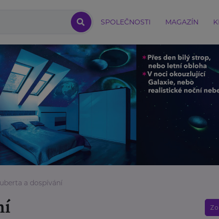
SPOLEČNOSTI
MAGAZÍN
K
uberta a dospívání
ní
Zo