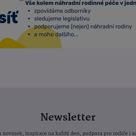
Newsletter
 novinek, inspirace na každý den, podpora pro rodiče i s