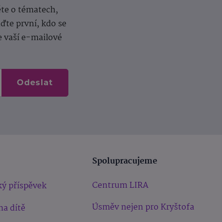
ěte o tématech,
te první, kdo se
e vaší e-mailové
Odeslat
Spolupracujeme
Centrum LIRA
ý příspěvek
Úsměv nejen pro Kryštofa
na dítě