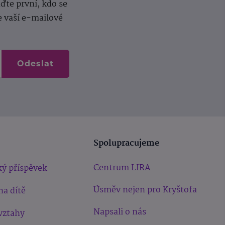
te první, kdo se
e vaší e-mailové
Odeslat
Spolupracujeme
Centrum LIRA
ý příspěvek
Úsměv nejen pro Kryštofa
na dítě
Napsali o nás
vztahy