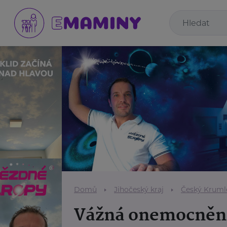
Domů
Jihočeský kraj
Český Kruml
Vážná onemocněn