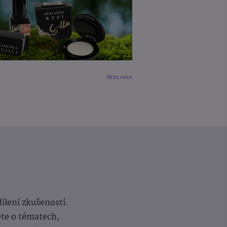
REKLAMA
dílení zkušeností.
ěte o tématech,