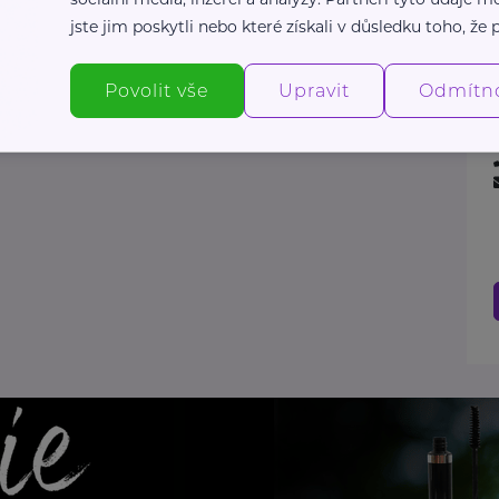
jste jim poskytli nebo které získali v důsledku toho, že p
Povolit vše
Upravit
Odmítn