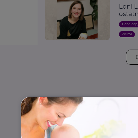
Loni L
ostat
Handicap
Zdraví