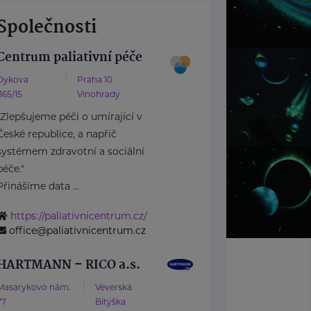
Společnosti
Centrum paliativní péče
Dykova
Praha 10
1165/15
Vinohrady
"Zlepšujeme péči o umírající v
České republice, a napříč
systémem zdravotní a sociální
péče."
Přinášíme data ...
https://paliativnicentrum.cz/
office@paliativnicentrum.cz
HARTMANN – RICO a.s.
Masarykovo nám.
Veverská
77
Bítýška