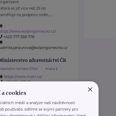
organizace
, která se již více než 25 let
zaměřuje na podporu rodin, ...
https://www.kolpingsmecno.cz/
+420 777 558 778
ludmila.janzurova@kolpingsmecno.cz
Ministerstvo zdravotnictví ČR
Palackého náměstí 375/4
Praha 2
https://www.mzcr.cz/
+420 224 971 111
×
mzcr@mzcr.cz
 a cookies
Nadace Dobrý anděl
ciálních médií a analýze naší návštěvnosti
Holečkova 3331/37
Praha 5
eb používáte, sdílíme se svými partnery pro
 mohou zkombinovat s dalšími informacemi, které