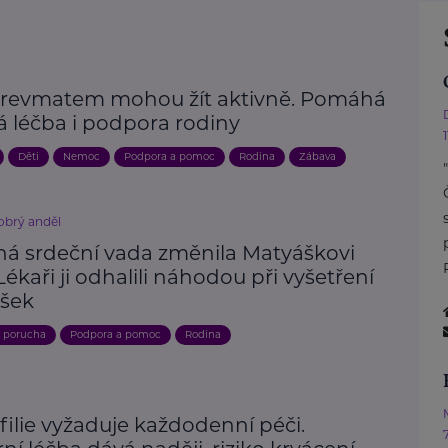
s revmatem mohou žít aktivně. Pomáhá
á léčba i podpora rodiny
Děti
Nemoc
Podpora a pomoc
Rodina
Zábava
brý anděl
ná srdeční vada změnila Matyáškovi
 Lékaři ji odhalili náhodou při vyšetření
šek
, porucha
Podpora a pomoc
Rodina
ilie vyžaduje každodenní péči.