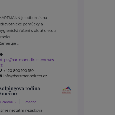
HARTMANN je odborník na
zdravotnické pomůcky a
hygienická řešení s dlouholetou
tradicí.
Zaměřuje ...
https://hartmanndirect.com/cs-
cz
+420 800 100 150
info@hartmanndirect.cz
Kolpingova rodina
Smečno
U Zámku 5
Smečno
Jsme nestátní nezisková