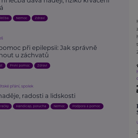
í léčba dává naději, riziko krvácení
vá
 léčba
Nemoc
Zdraví
eš
pomoc při epilepsii: Jak správně
nout u záchvatů
st
První pomoc
Zdraví
tské přání, spolek
 naděje, radosti a lidskosti
račky
Handicap, porucha
Nemoc
Podpora a pomoc