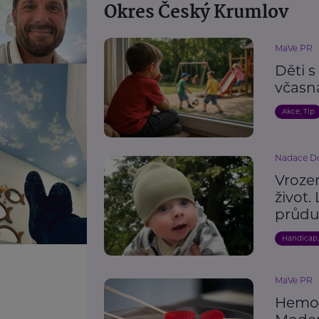
Okres Český Krumlov
MaVe PR
Děti 
včasn
Akce, Tip
Nadace Do
Vroze
život.
průdu
Handicap
MaVe PR
Hemof