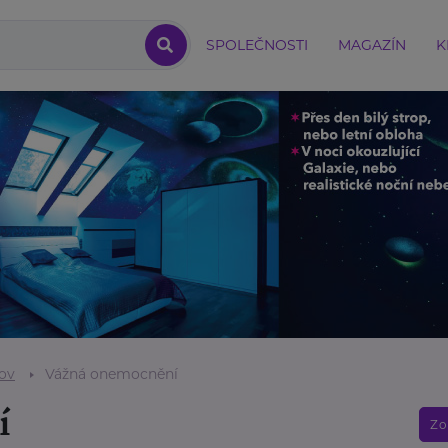
SPOLEČNOSTI
MAGAZÍN
K
ov
Vážná onemocnění
í
Zo