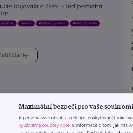
ucie bojovala o život – teď pomáhá
ním
, porucha
Nemoc
Podpora a pomoc
Prevence, léčba
Další články
Maximální bezpečí pro vaše soukromí
K personalizaci obsahu a reklam, poskytování funkcí so
využíváme soubory cookie
. Informace o tom, jak náš w
sociální média, inzerci a analýzy. Partneři tyto údaje