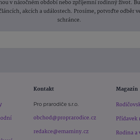
ou v náročném období nebo zpříjemní rodinný život. Buď
článcích, akcích a událostech. Prosíme, potvrďte odběr v
schránce.
Kontakt
Magazín
y
Rodičovsk
Pro prarodiče s.r.o.
obchod@proprarodice.cz
hodní
Přídavek 
redakce@emaminy.cz
Rodina a 