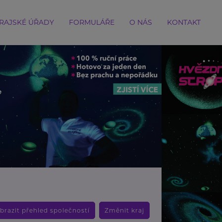
RAJSKÉ ÚŘADY
FORMULÁŘE
O NÁS
KONTAKT
brazit přehled společností
Změnit kraj