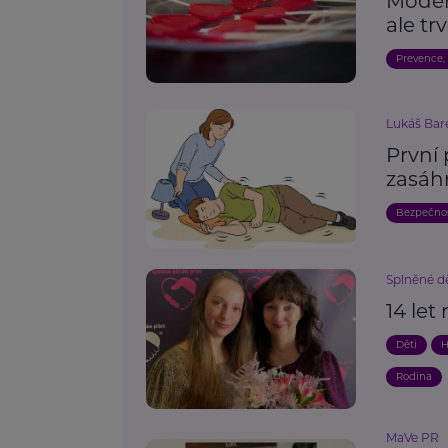
Modern
ale tr
Prevence,
Lukáš Bar
První 
zasáh
Bezpečno
Splněné dě
14 let
Děti
H
Rodina
MaVe PR