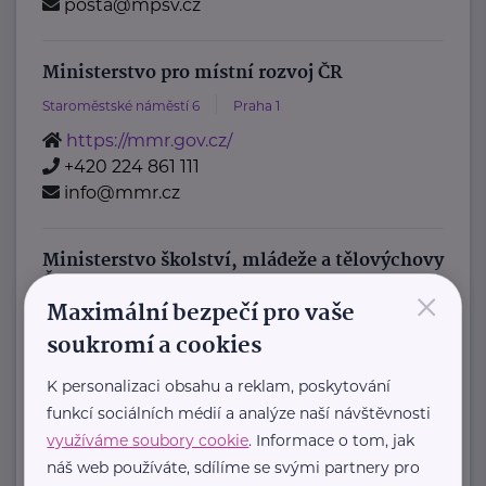
posta@mpsv.cz
Ministerstvo pro místní rozvoj ČR
Staroměstské náměstí 6
Praha 1
https://mmr.gov.cz/
+420 224 861 111
info@mmr.cz
Ministerstvo školství, mládeže a tělovýchovy
ČR
×
Maximální bezpečí pro vaše
Karmelitská 529/5
Praha 1
soukromí a cookies
Pověřenec pro ochranu osobních údajů
:
K personalizaci obsahu a reklam, poskytování
Mgr. Šárka Jílková,
funkcí sociálních médií a analýze naší návštěvnosti
využíváme soubory cookie
. Informace o tom, jak
+420 234 811 105, gdpr@msmt.cz
náš web používáte, sdílíme se svými partnery pro
Příslušná osoba dle zákona o ochraně