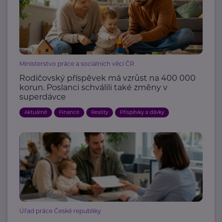
Ministerstvo práce a sociálních věcí ČR
Rodičovský příspěvek má vzrůst na 400 000
korun. Poslanci schválili také změny v
superdávce
Aktuálně
Finance
Reality
Příspěvky a dávky
Úřad práce České republiky