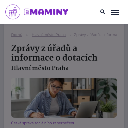
Domů
Hlavní město Praha
Zprávy z úřadů a informace o d
Zprávy z úřadů a
informace o dotacích
Hlavní město Praha
Česká správa sociálního zabezpečení