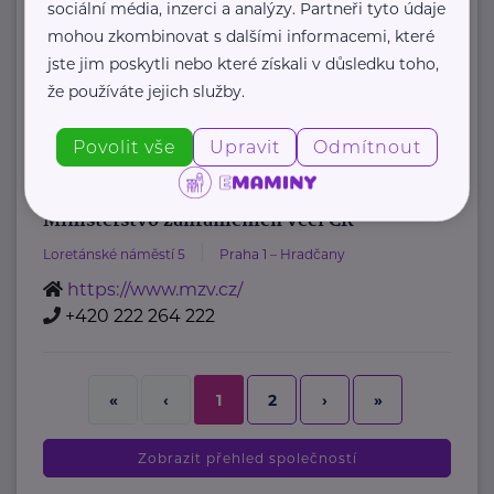
sociální média, inzerci a analýzy. Partneři tyto údaje
oznamovatelů
mohou zkombinovat s dalšími informacemi, které
: Mgr. ...
jste jim poskytli nebo které získali v důsledku toho,
že používáte jejich služby.
https://www.msmt.cz/
+420 234 811 111
Povolit vše
Upravit
Odmítnout
posta@msmt.cz
Ministerstvo zahraničních věcí ČR
Loretánské náměstí 5
Praha 1 – Hradčany
https://www.mzv.cz/
+420 222 264 222
2
›
»
«
‹
1
Zobrazit přehled společností