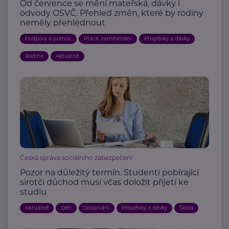
Od července se mění mateřská, dávky i
odvody OSVČ. Přehled změn, které by rodiny
neměly přehlédnout
Podpora a pomoc
Práce, zaměstnání
Příspěvky a dávky
Rodina
Aktuálně
Česká správa sociálního zabezpečení
Pozor na důležitý termín. Studenti pobírající
sirotčí důchod musí včas doložit přijetí ke
studiu
Aktuálně
Děti
Dospívání
Příspěvky a dávky
Škola