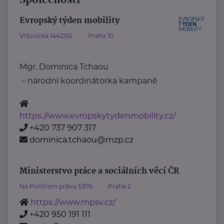
Společnosti
Evropský týden mobility
Vršovická 1442/65
Praha 10
Mgr. Dominica Tchaou
– národní koordinátorka kampaně
https://www.evropskytydenmobility.cz/
+420 737 907 317
dominica.tchaou@mzp.cz
Ministerstvo práce a sociálních věcí ČR
Na Poříčním právu 1/376
Praha 2
https://www.mpsv.cz/
+420 950 191 111