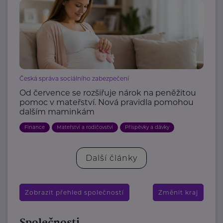
Česká správa sociálního zabezpečení
Od července se rozšiřuje nárok na peněžitou
pomoc v mateřství. Nová pravidla pomohou
dalším maminkám
Finance
Mateřství a rodičovství
Příspěvky a dávky
Další články
Zobrazit přehled společností
Změnit kraj