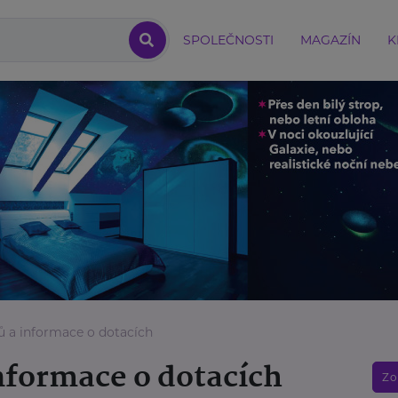
SPOLEČNOSTI
MAGAZÍN
K
ů a informace o dotacích
nformace o dotacích
Zo