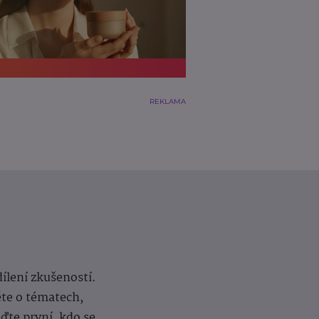
REKLAMA
dílení zkušeností.
ěte o tématech,
te první, kdo se