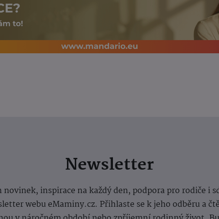
Newsletter
 novinek, inspirace na každý den, podpora pro rodiče i s
letter webu eMaminy.cz. Přihlaste se k jeho odběru a čt
ou v náročném období nebo zpříjemní rodinný život. Buď