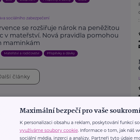
áva sociálního zabezpečení
rvence se rozšiřuje nárok na peněžitou
 v mateřství. Nová pravidla pomohou
ím maminkám
Mateřství a rodičovství
Příspěvky a dávky
Další články
Maximální bezpečí pro vaše soukromí
K personalizaci obsahu a reklam, poskytování funkcí so
využíváme soubory cookie
. Informace o tom, jak náš w
sociální média, inzerci a analýzy. Partneři tyto údaje