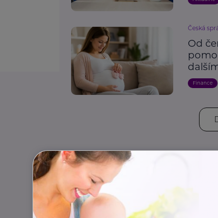
Česká spr
Od če
pomoc
dalš
Finance