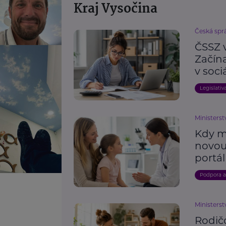
Kraj Vysočina
Česká spr
ČSSZ 
Začín
v soc
Legislativ
Ministerst
Kdy m
novou
portál
Podpora 
Ministerst
Rodič