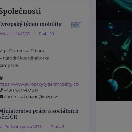
Společnosti
Evropský týden mobility
Vršovická 1442/65
Praha 10
Mgr. Dominica Tchaou
– národní koordinátorka
kampaně
https://www.evropskytydenmobility.cz/
+420 737 907 317
dominica.tchaou@mzp.cz
Ministerstvo práce a sociálních
věcí ČR
Na Poříčním právu 1/376
Praha 2