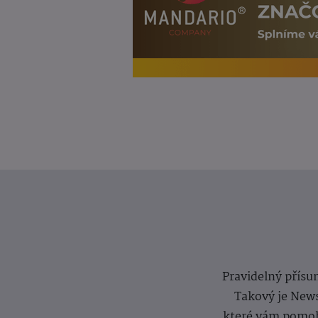
Pravidelný přísun
Takový je News
které vám pomoh