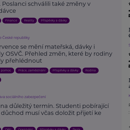
 Poslanci schválili také změny v
dávce
Finance
Reality
Příspěvky a dávky
e České republiky
rvence se mění mateřská, dávky i
y OSVČ. Přehled změn, které by rodiny
y přehlédnout
a pomoc
Práce, zaměstnání
Příspěvky a dávky
Rodina
áva sociálního zabezpečení
na důležitý termín. Studenti pobírající
í důchod musí včas doložit přijetí ke
:
u
Děti
Dospívání
Příspěvky a dávky
Škola