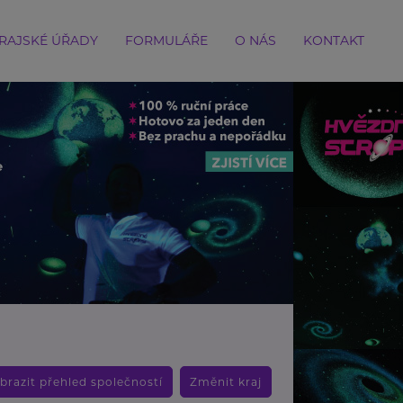
RAJSKÉ ÚŘADY
FORMULÁŘE
O NÁS
KONTAKT
brazit přehled společností
Změnit kraj