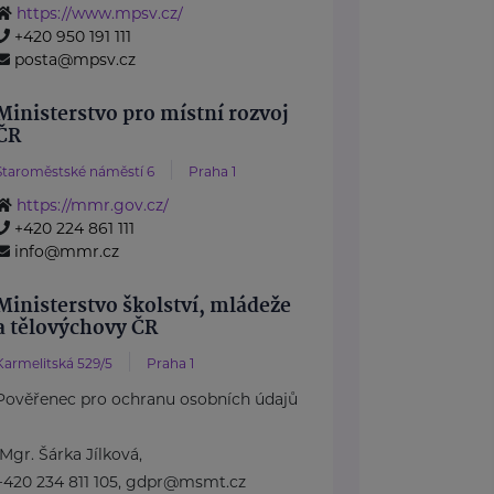
https://www.mpsv.cz/
+420 950 191 111
posta@mpsv.cz
Ministerstvo pro místní rozvoj
ČR
Staroměstské náměstí 6
Praha 1
https://mmr.gov.cz/
+420 224 861 111
info@mmr.cz
Ministerstvo školství, mládeže
a tělovýchovy ČR
Karmelitská 529/5
Praha 1
Pověřenec pro ochranu osobních údajů
Mgr. Šárka Jílková,
+420 234 811 105, gdpr@msmt.cz