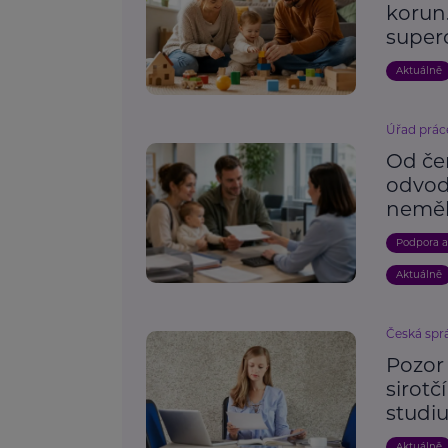
korun.
super
Aktuálně
Úřad prác
Od če
odvod
neměl
Podpora 
Aktuálně
Česká spr
Pozor 
sirotč
studi
Aktuálně