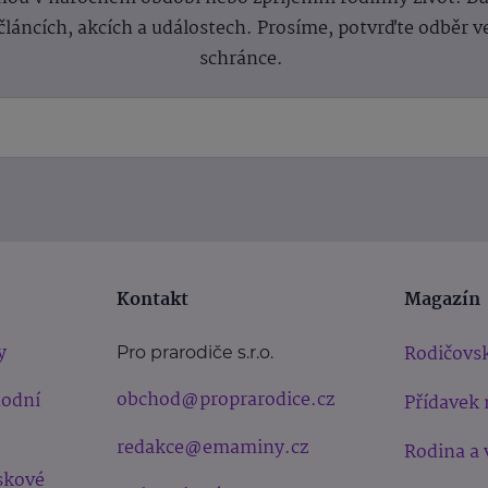
článcích, akcích a událostech. Prosíme, potvrďte odběr v
schránce.
Kontakt
Magazín
y
Rodičovsk
Pro prarodiče s.r.o.
obchod@proprarodice.cz
hodní
Přídavek 
redakce@emaminy.cz
Rodina a 
skové