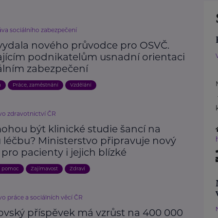
áva sociálního zabezpečení
vydala nového průvodce pro OSVČ.
ajícím podnikatelům usnadní orientaci
iálním zabezpečení
a
Práce, zaměstnání
Vzdělání
vo zdravotnictví ČR
ohou být klinické studie šancí na
 léčbu? Ministerstvo připravuje nový
 pro pacienty i jejich blízké
a pomoc
Zajímavost
Zdraví
vo práce a sociálních věcí ČR
ovský příspěvek má vzrůst na 400 000