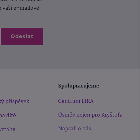
e vaší e-mailové
Odeslat
Spolupracujeme
Centrum LIRA
ý příspěvek
Úsměv nejen pro Kryštofa
na dítě
Napsali o nás
vztahy