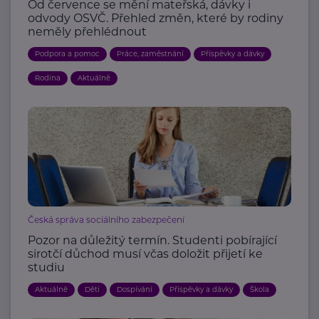
Od července se mění mateřská, dávky i
odvody OSVČ. Přehled změn, které by rodiny
neměly přehlédnout
Podpora a pomoc
Práce, zaměstnání
Příspěvky a dávky
Rodina
Aktuálně
Česká správa sociálního zabezpečení
Pozor na důležitý termín. Studenti pobírající
sirotčí důchod musí včas doložit přijetí ke
studiu
Aktuálně
Děti
Dospívání
Příspěvky a dávky
Škola