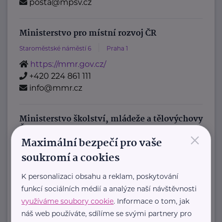
posta@mpsv.cz
Ministerstvo pro místní rozvoj ČR
Staroměstské náměstí 6
Praha 1
https://mmr.gov.cz/
+420 224 861 111
info@mmr.cz
Ministerstvo školství, mládeže a tělovýchovy
ČR
×
Maximální bezpečí pro vaše
Karmelitská 529/5
Praha 1
soukromí a cookies
Pověřenec pro ochranu osobních údajů
:
K personalizaci obsahu a reklam, poskytování
Mgr. Šárka Jílková,
funkcí sociálních médií a analýze naší návštěvnosti
využíváme soubory cookie
. Informace o tom, jak
+420 234 811 105, gdpr@msmt.cz
náš web používáte, sdílíme se svými partnery pro
Příslušná osoba dle zákona o ochraně