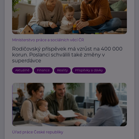
Ministerstvo práce a sociálních věcí ČR
Rodičovský příspěvek má vzrůst na 400 000
korun. Poslanci schválili také změny v
superdávce
Aktuálně
Finance
Reality
Příspěvky a dávky
Úřad práce České republiky