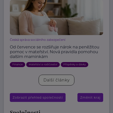
Česká správa sociálního zabezpečení
Od července se rozšiřuje nárok na peněžitou
pomoc v mateřství. Nová pravidla pomohou
dalším maminkám
Finance
Mateřství a rodičovství
Příspěvky a dávky
Další články
Zobrazit přehled společností
Změnit kraj