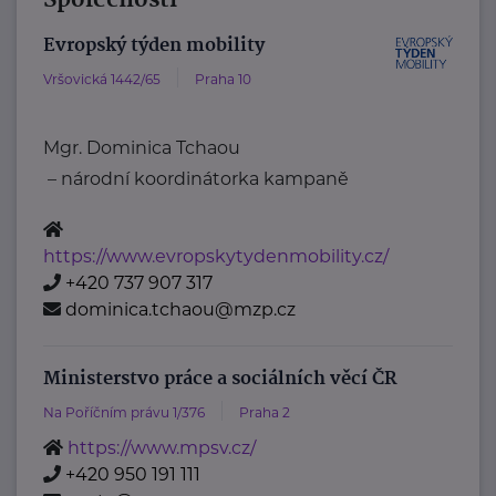
Společnosti
Evropský týden mobility
Vršovická 1442/65
Praha 10
Mgr. Dominica Tchaou
– národní koordinátorka kampaně
https://www.evropskytydenmobility.cz/
+420 737 907 317
dominica.tchaou@mzp.cz
Ministerstvo práce a sociálních věcí ČR
Na Poříčním právu 1/376
Praha 2
https://www.mpsv.cz/
+420 950 191 111