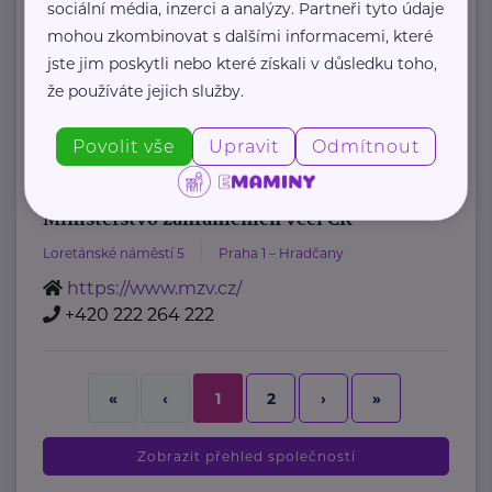
sociální média, inzerci a analýzy. Partneři tyto údaje
oznamovatelů
mohou zkombinovat s dalšími informacemi, které
: Mgr. ...
jste jim poskytli nebo které získali v důsledku toho,
že používáte jejich služby.
https://www.msmt.cz/
+420 234 811 111
Povolit vše
Upravit
Odmítnout
posta@msmt.cz
Ministerstvo zahraničních věcí ČR
Loretánské náměstí 5
Praha 1 – Hradčany
https://www.mzv.cz/
+420 222 264 222
2
›
»
«
‹
1
Zobrazit přehled společností