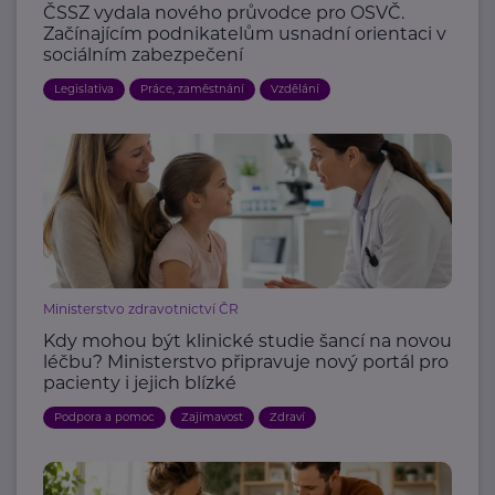
ČSSZ vydala nového průvodce pro OSVČ.
Začínajícím podnikatelům usnadní orientaci v
sociálním zabezpečení
Legislativa
Práce, zaměstnání
Vzdělání
Ministerstvo zdravotnictví ČR
Kdy mohou být klinické studie šancí na novou
léčbu? Ministerstvo připravuje nový portál pro
pacienty i jejich blízké
Podpora a pomoc
Zajímavost
Zdraví