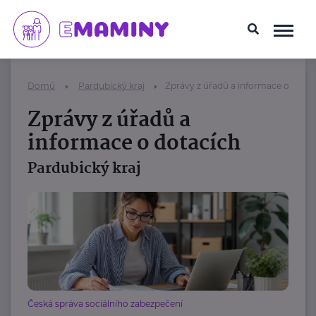
Domů
Pardubický kraj
Zprávy z úřadů a informace o dotac
Zprávy z úřadů a
informace o dotacích
Pardubický kraj
Česká správa sociálního zabezpečení