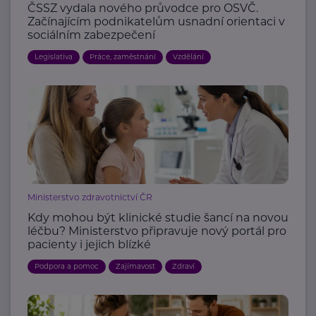
ČSSZ vydala nového průvodce pro OSVČ.
Začínajícím podnikatelům usnadní orientaci v
sociálním zabezpečení
Legislativa
Práce, zaměstnání
Vzdělání
Ministerstvo zdravotnictví ČR
Kdy mohou být klinické studie šancí na novou
léčbu? Ministerstvo připravuje nový portál pro
pacienty i jejich blízké
Podpora a pomoc
Zajímavost
Zdraví