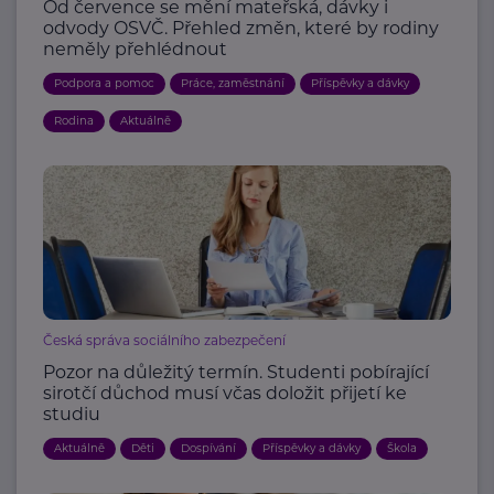
Od července se mění mateřská, dávky i
odvody OSVČ. Přehled změn, které by rodiny
neměly přehlédnout
Podpora a pomoc
Práce, zaměstnání
Příspěvky a dávky
Rodina
Aktuálně
Česká správa sociálního zabezpečení
Pozor na důležitý termín. Studenti pobírající
sirotčí důchod musí včas doložit přijetí ke
studiu
Aktuálně
Děti
Dospívání
Příspěvky a dávky
Škola