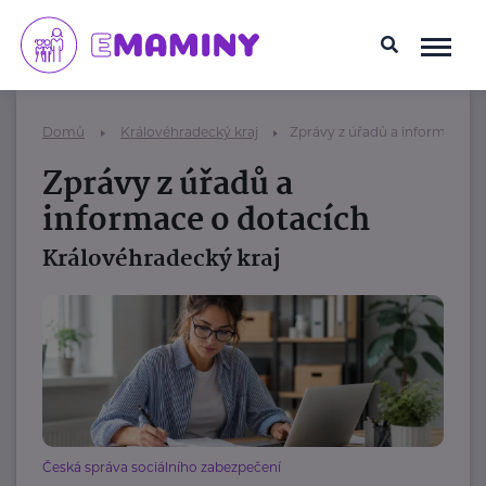
Domů
Královéhradecký kraj
Zprávy z úřadů a informace o
Zprávy z úřadů a
informace o dotacích
Královéhradecký kraj
Česká správa sociálního zabezpečení