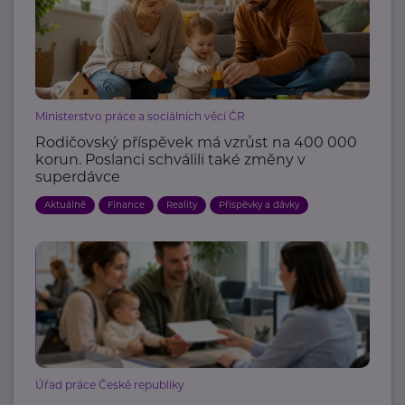
Ministerstvo práce a sociálních věcí ČR
Rodičovský příspěvek má vzrůst na 400 000
korun. Poslanci schválili také změny v
superdávce
Aktuálně
Finance
Reality
Příspěvky a dávky
Úřad práce České republiky