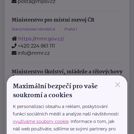
posta@mpsv.cz
Ministerstvo pro místní rozvoj ČR
Staroměstské náměstí 6
Praha 1
https://mmr.gov.cz/
+420 224 861 111
info@mmr.cz
Ministerstvo školství, mládeže a tělovýchovy
ČR
×
Maximální bezpečí pro vaše
Karmelitská 529/5
Praha 1
soukromí a cookies
Pověřenec pro ochranu osobních údajů
:
K personalizaci obsahu a reklam, poskytování
Mgr. Šárka Jílková,
funkcí sociálních médií a analýze naší návštěvnosti
využíváme soubory cookie
. Informace o tom, jak
+420 234 811 105, gdpr@msmt.cz
náš web používáte, sdílíme se svými partnery pro
Příslušná osoba dle zákona o ochraně