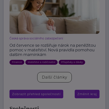
Česká správa sociálního zabezpečení
Od července se rozšiřuje nárok na peněžitou
pomoc v mateřství. Nová pravidla pomohou
dalším maminkám
Finance
Mateřství a rodičovství
Příspěvky a dávky
Další články
Zobrazit přehled společností
Změnit kraj