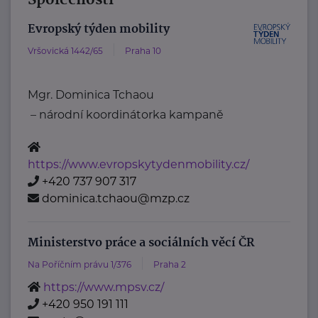
Společnosti
Evropský týden mobility
Vršovická 1442/65
Praha 10
Mgr. Dominica Tchaou
– národní koordinátorka kampaně
https://www.evropskytydenmobility.cz/
+420 737 907 317
dominica.tchaou@mzp.cz
Ministerstvo práce a sociálních věcí ČR
Na Poříčním právu 1/376
Praha 2
https://www.mpsv.cz/
+420 950 191 111