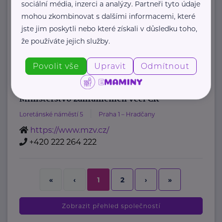
sociální média, inzerci a analýzy. Partneři tyto údaje
oznamovatelů
mohou zkombinovat s dalšími informacemi, které
: Mgr. ...
jste jim poskytli nebo které získali v důsledku toho,
že používáte jejich služby.
https://www.msmt.cz/
+420 234 811 111
Povolit vše
Upravit
Odmítnout
posta@msmt.cz
Ministerstvo zahraničních věcí ČR
Loretánské náměstí 5
Praha 1 – Hradčany
https://www.mzv.cz/
+420 222 264 222
2
›
»
«
‹
1
Zobrazit přehled společností