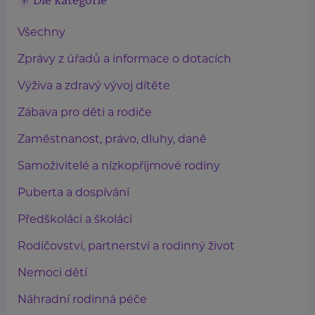
Dle kategorie
Všechny
Zprávy z úřadů a informace o dotacích
Výživa a zdravý vývoj dítěte
Zábava pro děti a rodiče
Zaměstnanost, právo, dluhy, daně
Samoživitelé a nízkopříjmové rodiny
Puberta a dospívání
Předškoláci a školáci
Rodičovství, partnerství a rodinný život
Nemoci dětí
Náhradní rodinná péče