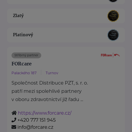
Zlatý
Platinový
Stříbrný partner
FORcare
Palackého 187
Turnov
Společnost Distribuce PZT, s. r. o.
patří mezi spolehlivé partnery
v oboru zdravotnictví již řadu ...
https://www.forcare.cz/
+420 777 151 945
info@forcare.cz