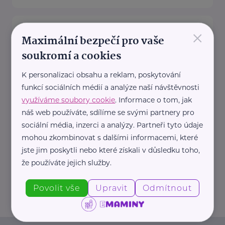
Zdravotnické potřeby, Distribuce
×
PZT, s.r.o.
Maximální bezpečí pro vaše
soukromí a cookies
Palackého 187
Turnov
Společnost Distribuce PZT, s.r.o.
K personalizaci obsahu a reklam, poskytování
, působící na českém trhu v
funkcí sociálních médií a analýze naší návštěvnosti
oblasti zdravotnických potřeb již
využíváme soubory cookie
. Informace o tom, jak
od roku ...
náš web používáte, sdílíme se svými partnery pro
sociální média, inzerci a analýzy. Partneři tyto údaje
https://www.zdravotnicke-
mohou zkombinovat s dalšími informacemi, které
potreby.cz/
jste jim poskytli nebo které získali v důsledku toho,
+420 777 151 911
že používáte jejich služby.
info@zdravotnicke-potreby.cz
Povolit vše
Upravit
Odmítnout