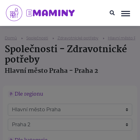
Domů
Společnosti
Zdravotnické potřeby
Hlavní město Pr
Společnosti - Zdravotnické
potřeby
Hlavní město Praha - Praha 2
Dle regionu