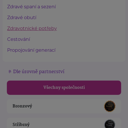
Zdravé spaní a sezení
Zdravé obutí
Zdravotnické potřeby
Cestování
Propojování generací
Dle úrovně partnerství
Všechny společnosti
Bronzový
Stříbrný