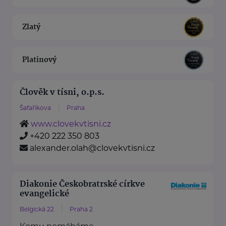
Zlatý
Platinový
Člověk v tísni, o.p.s.
Šafaříkova
Praha
www.clovekvtisni.cz
+420 222 350 803
alexander.olah@clovekvtisni.cz
Diakonie Českobratrské církve
evangelické
Belgická 22
Praha 2