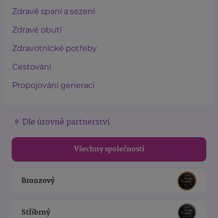
Zdravé spaní a sezení
Zdravé obutí
Zdravotnické potřeby
Cestování
Propojování generací
Dle úrovně partnerství
Všechny společnosti
Bronzový
Stříbrný