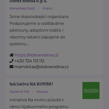
Dobrá rodina o.p.s.
Klimentská 1246/1
Praha 1
Jsme doprovázející organizace.
Podporujeme a vzděláváme
pěstouny, adoptivní rodiče i
všechny ostatní zapojené do
systému ...
https://dobrarodina.cz/
+420 724 113 112
mamdotaz@dobrarodina.cz
Iniciativa NA ROVINU
Topolová 748
Klecany
Iniciativa Na rovinu působí v
rámci Výzkumného programu