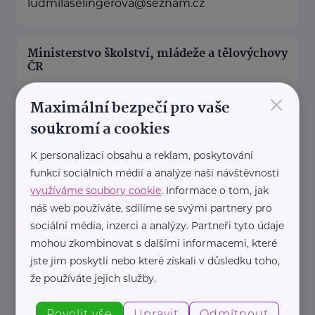
ludmilaselingerova@seznam.cz
Ministerstvo školství, mládeže a tělovýchovy
ČR
Karmelitská 529/5
Praha 1
×
Maximální bezpečí pro vaše
Pověřenec pro ochranu osobních údajů
soukromí a cookies
:
Mgr. Šárka Jílková,
K personalizaci obsahu a reklam, poskytování
+420 234 811 105, gdpr@msmt.cz
funkcí sociálních médií a analýze naší návštěvnosti
využíváme soubory cookie
. Informace o tom, jak
Příslušná osoba dle zákona o ochraně
náš web používáte, sdílíme se svými partnery pro
oznamovatelů
sociální média, inzerci a analýzy. Partneři tyto údaje
: Mgr. ...
mohou zkombinovat s dalšími informacemi, které
jste jim poskytli nebo které získali v důsledku toho,
https://www.msmt.cz/
že používáte jejich služby.
+420 234 811 111
posta@msmt.cz
Povolit vše
Upravit
Odmítnout