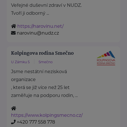
Veřejné duševní zdraví v NUDZ.
Tvoří ji odborný ...
https://narovinu.net/
narovinu@nudz.cz
Kolpingova rodina Smečno
U Zámku 5
Smečno
Jsme nestátní nezisková
organizace
, která se již více než 25 let
zaměřuje na podporu rodin, ...
https://www.kolpingsmecno.cz/
+420 777 558 778