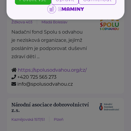
Nadační fond Spolu s odvahou
Žižkova 403
Mladá Boleslav
Nadační fond Spolu s odvahou
je nezisková organizace, jejímž
posláním je podporovat duševní
zdraví dětí ...
https://spolusodvahou.org/cz/
+420 725 565 273
info@spolusodvahou.cz
Národní asociace dobrovolnictví
z.s.
Kaznějovská 1517/51
Plzeň