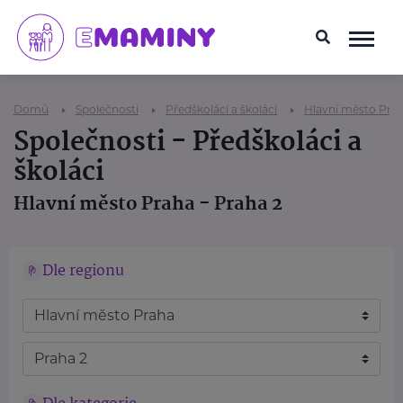
Domů
Společnosti
Předškoláci a školáci
Hlavní město Pra
Společnosti - Předškoláci a
školáci
Hlavní město Praha - Praha 2
Dle regionu