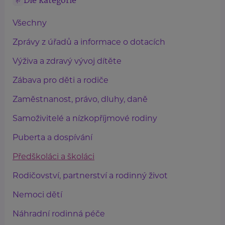
Dle kategorie
Všechny
Zprávy z úřadů a informace o dotacích
Výživa a zdravý vývoj dítěte
Zábava pro děti a rodiče
Zaměstnanost, právo, dluhy, daně
Samoživitelé a nízkopříjmové rodiny
Puberta a dospívání
Předškoláci a školáci
Rodičovství, partnerství a rodinný život
Nemoci dětí
Náhradní rodinná péče