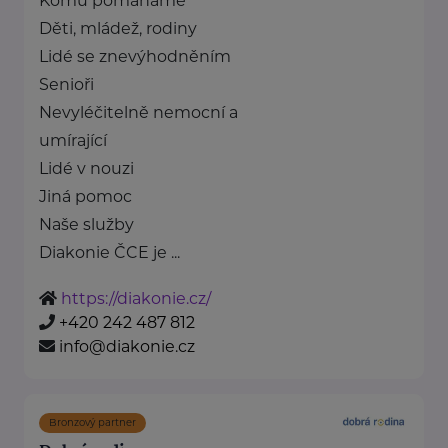
Komu pomáháme
Děti, mládež, rodiny
Lidé se znevýhodněním
Senioři
Nevyléčitelně nemocní a
umírající
Lidé v nouzi
Jiná pomoc
Naše služby
Diakonie ČCE je ...
https://diakonie.cz/
+420 242 487 812
info@diakonie.cz
Bronzový partner