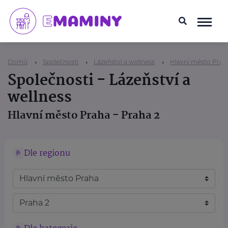
Domů
Společnosti
Lázeňství a wellness
Hlavní město Prah
Společnosti - Lázeňství a
wellness
Hlavní město Praha - Praha 2
Dle regionu