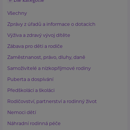
Dle kategorie
Všechny
Zprávy z úřadů a informace o dotacích
Výživa a zdravý vývoj dítěte
Zábava pro děti a rodiče
Zaměstnanost, právo, dluhy, daně
Samoživitelé a nízkopříjmové rodiny
Puberta a dospívání
Předškoláci a školáci
Rodičovství, partnerství a rodinný život
Nemoci dětí
Náhradní rodinná péče