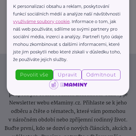
K personalizaci obsahu a reklam, poskytování
https://hartmanndirect.com/cs-cz
funkcí sociálních médií a analýze naší návštěvnosti
+420 800 100 150
využíváme soubory cookie
. Informace o tom, jak
info@hartmanndirect.cz
náš web používáte, sdílíme se svými partnery pro
sociální média, inzerci a analýzy. Partneři tyto údaje
mohou zkombinovat s dalšími informacemi, které
jste jim poskytli nebo které získali v důsledku toho,
že používáte jejich služby.
Newsletter
Povolit vše
Upravit
Odmítnout
Pravidelný přísun novinek, inspirace na každý den,
podpora pro rodiče i sdílení zkušeností. Takový je
Newsletter webu eMaminy.cz. Přihlaste se k jeho
odběru a čtěte o tématech, které vám pomohou
v náročném období nebo zpříjemní rodinný život.
Buďte první, kdo se dozví o nových článcích, akcích a