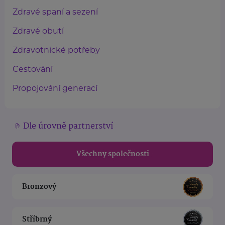
Zdravé spaní a sezení
Zdravé obutí
Zdravotnické potřeby
Cestování
Propojování generací
Dle úrovně partnerství
Všechny společnosti
Bronzový
Stříbrný