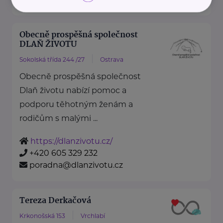
Obecně prospěšná společnost
DLAŇ ŽIVOTU
Sokolská třída 244 /27
Ostrava
Obecně prospěšná společnost
Dlaň životu nabízí pomoc a
podporu těhotným ženám a
rodičům s malými ...
https://dlanzivotu.cz/
+420 605 329 232
poradna@dlanzivotu.cz
Tereza Derkačová
Krkonošská 153
Vrchlabí