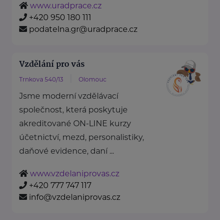
www.uradprace.cz
+420 950 180 111
podatelna.gr@uradprace.cz
Vzdělání pro vás
Trnkova 540/13
Olomouc
Jsme moderní vzdělávací
společnost, která poskytuje
akreditované ON-LINE kurzy
účetnictví, mezd, personalistiky,
daňové evidence, daní ...
www.vzdelaniprovas.cz
+420 777 747 117
info@vzdelaniprovas.cz