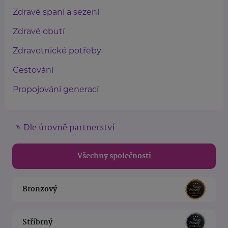
Zdravé spaní a sezení
Zdravé obutí
Zdravotnické potřeby
Cestování
Propojování generací
Dle úrovně partnerství
Všechny společnosti
Bronzový
Stříbrný