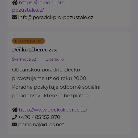
https://poradci-pro-
pozustale.cz/
info@poradci-pro-pozustale.cz
Bronzový partner
Déčko Liberec z.s.
Švermova 32
Liberec 10
Občanskou poradnu Déčko
provozujeme už od roku 2000.
Poradna poskytuje odborné sociální
poradenství, které je bezplatné, ...
http://www.deckoliberec.cz/
+420 485 152 070
poradna@d-os.net