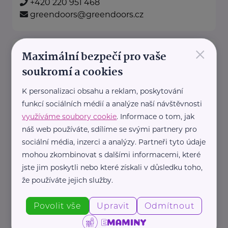
+420 220 951 468
greendoors@greendoors.cz
×
Klub svobodných matek z.s.
Maximální bezpečí pro vaše
Dukelských hrdinů 34
Praha 7
soukromí a cookies
K personalizaci obsahu a reklam, poskytování
"Pomáháme rodičům a jejich
funkcí sociálních médií a analýze naší návštěvnosti
dětem."
využíváme soubory cookie
. Informace o tom, jak
Rodinám samoživitelů z celé ČR
náš web používáte, sdílíme se svými partnery pro
poskytujeme finanční, materiální,
sociální média, inzerci a analýzy. Partneři tyto údaje
mohou zkombinovat s dalšími informacemi, které
odbornou právní ...
jste jim poskytli nebo které získali v důsledku toho,
že používáte jejich služby.
https://www.klubsvobodnychmatek.cz/
+420 800 995 511
Povolit vše
Upravit
Odmítnout
info@klubsvobodnychmatek.cz