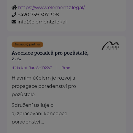
https://www.elementz.legal/
+420 739 307 308
info@elementz.legal
Bronzový partner
Asociace poradců pro pozůstalé,
z. s.
třída Kpt. Jaroše 1922/3
Brno
Hlavním účelem je rozvoj a
propagace poradenství pro
pozůstalé.
Sdružení usiluje o:
a) zpracování koncepce
poradenství ...