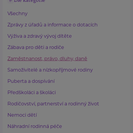
Dle kategorie
Všechny
Zprávy z úřadů a informace o dotacích
Výživa a zdravý vývoj dítěte
Zábava pro děti a rodiče
Zaměstnanost, právo, dluhy, daně
Samoživitelé a nízkopříjmové rodiny
Puberta a dospívání
Předškoláci a školáci
Rodičovství, partnerství a rodinný život
Nemoci dětí
Náhradní rodinná péče