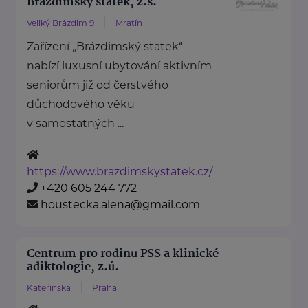
Brázdimský statek, z.s.
Veliký Brázdim 9
Mratín
Zařízení „Brázdimský statek“
nabízí luxusní ubytování aktivním
seniorům již od čerstvého
důchodového věku
v samostatných ...
https://www.brazdimskystatek.cz/
+420 605 244 772
houstecka.alena@gmail.com
Centrum pro rodinu PSS a klinické
adiktologie, z.ú.
Kateřinská
Praha