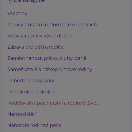
Dle kategorie
Všechny
Zprávy z úřadů a informace o dotacích
Výživa a zdravý vývoj dítěte
Zábava pro děti a rodiče
Zaměstnanost, právo, dluhy, daně
Samoživitelé a nízkopříjmové rodiny
Puberta a dospívání
Předškoláci a školáci
Rodičovství, partnerství a rodinný život
Nemoci dětí
Náhradní rodinná péče