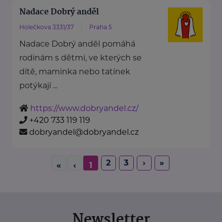
Nadace Dobrý anděl
Holečkova 3331/37
Praha 5
Nadace Dobrý anděl pomáhá
rodinám s dětmi, ve kterých se
dítě, maminka nebo tatínek
potýkají ...
https://www.dobryandel.cz/
+420 733 119 119
dobryandel@dobryandel.cz
2
3
›
»
«
‹
1
Newsletter