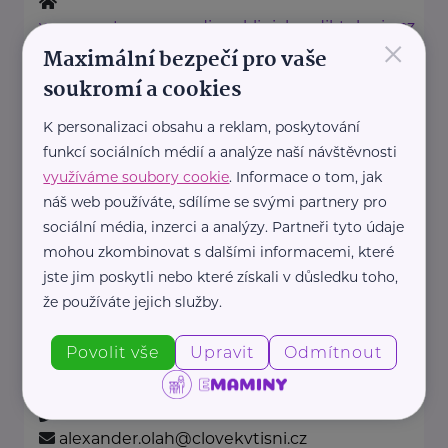
www.centrumprorodinuaklinickeadiktologie.cz
×
+420 241 410 909
Maximální bezpečí pro vaše
cprustav@gmail.com
soukromí a cookies
K personalizaci obsahu a reklam, poskytování
Cestou necestou, z.ú.
funkcí sociálních médií a analýze naší návštěvnosti
využíváme soubory cookie
. Informace o tom, jak
Náplavní
Praha
náš web používáte, sdílíme se svými partnery pro
www.cestounecestou.org
sociální média, inzerci a analýzy. Partneři tyto údaje
+420 731 430 848
mohou zkombinovat s dalšími informacemi, které
kcr@cestounecestou.org
jste jim poskytli nebo které získali v důsledku toho,
že používáte jejich služby.
Člověk v tísni, o.p.s.
Povolit vše
Upravit
Odmítnout
Šafaříkova
Praha
www.clovekvtisni.cz
+420 222 350 803
alexander.olah@clovekvtisni.cz