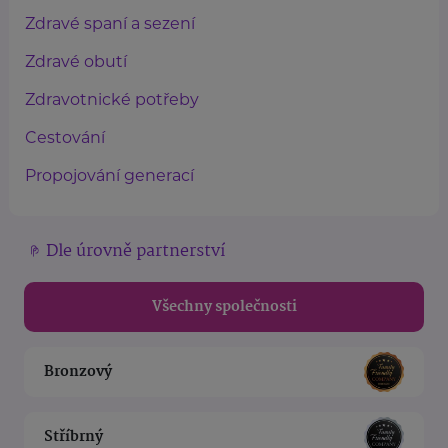
Zdravé spaní a sezení
Zdravé obutí
Zdravotnické potřeby
Cestování
Propojování generací
Dle úrovně partnerství
Všechny společnosti
Bronzový
Stříbrný