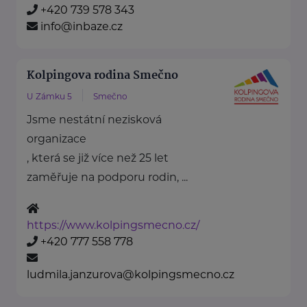
+420 739 578 343
info@inbaze.cz
Kolpingova rodina Smečno
U Zámku 5
Smečno
Jsme nestátní nezisková
organizace
, která se již více než 25 let
zaměřuje na podporu rodin, ...
https://www.kolpingsmecno.cz/
+420 777 558 778
ludmila.janzurova@kolpingsmecno.cz