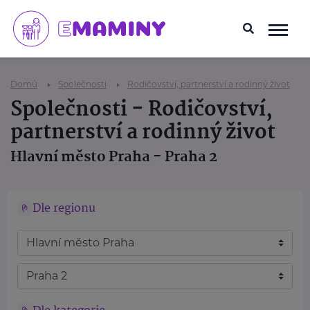
Domů
Společnosti
Rodičovství, partnerství a rodinný život
Společnosti - Rodičovství,
partnerství a rodinný život
Hlavní město Praha - Praha 2
Dle regionu