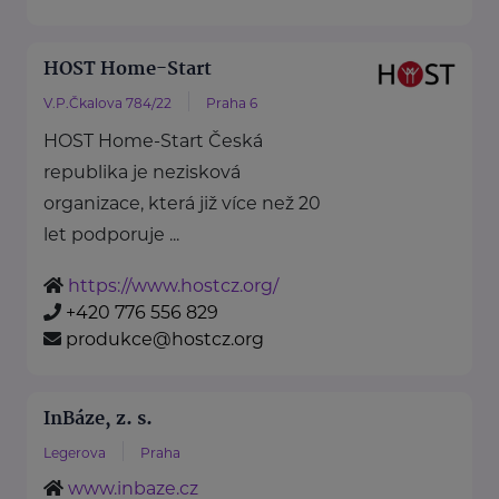
HOST Home-Start
V.P.Čkalova 784/22
Praha 6
HOST Home-Start Česká
republika je nezisková
organizace, která již více než 20
let podporuje ...
https://www.hostcz.org/
+420 776 556 829
produkce@hostcz.org
InBáze, z. s.
Legerova
Praha
www.inbaze.cz