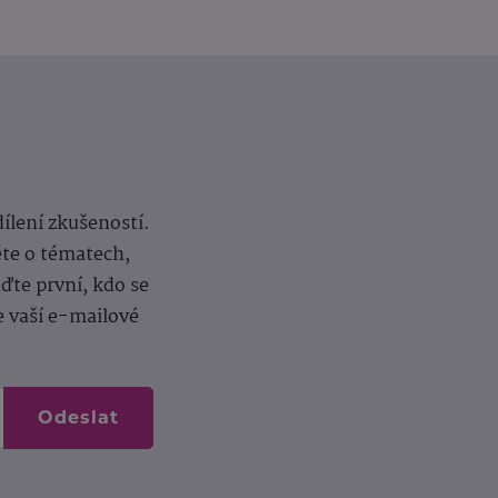
dílení zkušeností.
ěte o tématech,
te první, kdo se
e vaší e-mailové
Odeslat