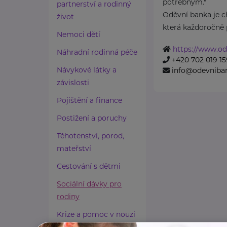
potřebným."
partnerství a rodinný
Oděvní banka je ch
život
která každoročně p
Nemoci dětí
https://www.od
Náhradní rodinná péče
+420 702 019 15
Návykové látky a
info@odevniba
závislosti
Pojištění a finance
Postižení a poruchy
Těhotenství, porod,
mateřství
Cestování s dětmi
Sociální dávky pro
rodiny
Krize a pomoc v nouzi