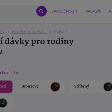
SPOLEČNOSTI
MAGAZÍN
K
iny
Hlavní město Praha
Praha 2
í dávky pro rodiny
2
rtnerství
osti
Bronzový
Stříbrný