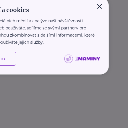
×
 a cookies
ciálních médií a analýze naší návštěvnosti
eb používáte, sdílíme se svými partnery pro
 mohou zkombinovat s dalšími informacemi, které
oužíváte jejich služby.
out