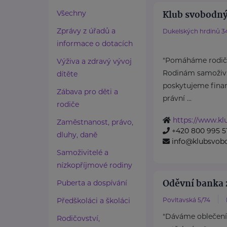
Klub svobodný
Všechny
Zprávy z úřadů a
Dukelských hrdinů 3
informace o dotacích
"Pomáháme rodičů
Výživa a zdravý vývoj
Rodinám samoživit
dítěte
poskytujeme finan
Zábava pro děti a
právní ...
rodiče
https://www.k
Zaměstnanost, právo,
+420 800 995 5
dluhy, daně
info@klubsvob
Samoživitelé a
nízkopříjmové rodiny
Oděvní banka z
Puberta a dospívání
Předškoláci a školáci
Povltavská 5/74
"Dáváme oblečení
Rodičovství,