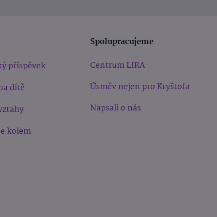
Spolupracujeme
Centrum LIRA
ý příspěvek
Úsměv nejen pro Kryštofa
na dítě
Napsali o nás
vztahy
še kolem