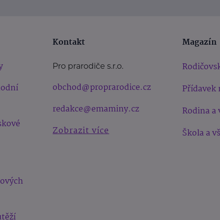
Kontakt
Magazín
y
Rodičovsk
Pro prarodiče s.r.o.
obchod@proprarodice.cz
hodní
Přídavek 
redakce@emaminy.cz
Rodina a 
skové
Zobrazit více
Škola a v
bových
těží