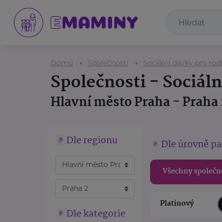
Domů
Společnosti
Sociální dávky pro rod
Společnosti - Sociáln
Hlavní město Praha - Praha 
Dle regionu
Dle úrovně pa
Všechny společn
Platinový
Dle kategorie