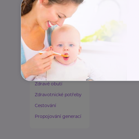
Paliativní péče
Rady a tipy
Harmonie duše a těla
Zaměstnávání osob ze
zdravotním
postižením
Lázeňství a wellness
Zdravé spaní a sezení
Zdravé obutí
Zdravotnické potřeby
Cestování
Propojování generací