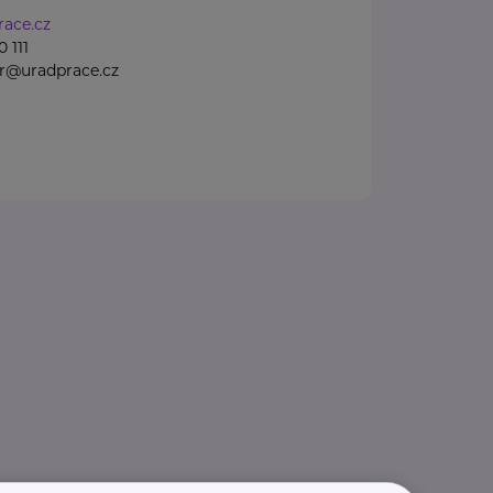
ace.cz
 111
gr@uradprace.cz