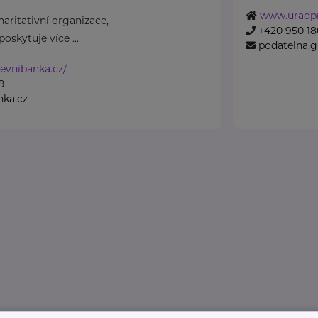
www.uradpr
aritativní organizace,
+420 950 180
oskytuje více ...
podatelna.
evnibanka.cz/
9
nka.cz