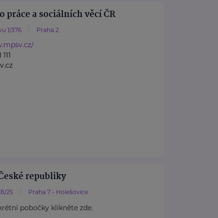
o práce a sociálních věcí ČR
u 1/376
Praha 2
w.mpsv.cz/
 111
v.cz
České republiky
8/25
Praha 7 - Holešovice
rétní pobočky klikněte zde.