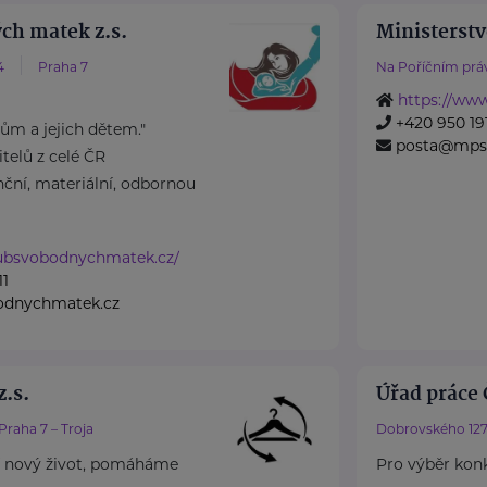
ch matek z.s.
Ministerstv
4
Praha 7
Na Poříčním práv
https://ww
+420 950 191
m a jejich dětem."
posta@mps
elů z celé ČR
ční, materiální, odbornou
lubsvobodnychmatek.cz/
11
odnychmatek.cz
.s.
Úřad práce 
Praha 7 – Troja
Dobrovského 127
 nový život, pomáháme
Pro výběr konk