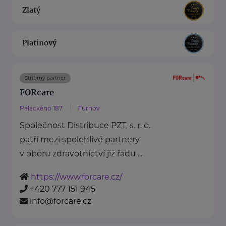
Zlatý
Platinový
Stříbrný partner
FORcare
Palackého 187
Turnov
Společnost Distribuce PZT, s. r. o.
patří mezi spolehlivé partnery
v oboru zdravotnictví již řadu ...
https://www.forcare.cz/
+420 777 151 945
info@forcare.cz