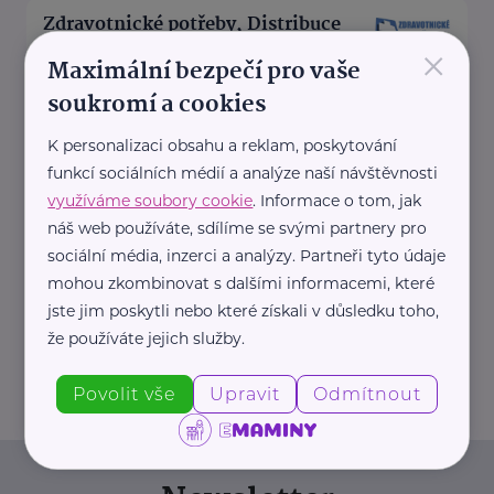
Zdravotnické potřeby, Distribuce
PZT, s.r.o.
×
Maximální bezpečí pro vaše
Palackého 187
Turnov
soukromí a cookies
Společnost Distribuce PZT, s.r.o.
K personalizaci obsahu a reklam, poskytování
, působící na českém trhu v
funkcí sociálních médií a analýze naší návštěvnosti
oblasti zdravotnických potřeb již
využíváme soubory cookie
. Informace o tom, jak
od roku ...
náš web používáte, sdílíme se svými partnery pro
sociální média, inzerci a analýzy. Partneři tyto údaje
https://www.zdravotnicke-
mohou zkombinovat s dalšími informacemi, které
potreby.cz/
jste jim poskytli nebo které získali v důsledku toho,
+420 777 151 911
že používáte jejich služby.
info@zdravotnicke-potreby.cz
Povolit vše
Upravit
Odmítnout