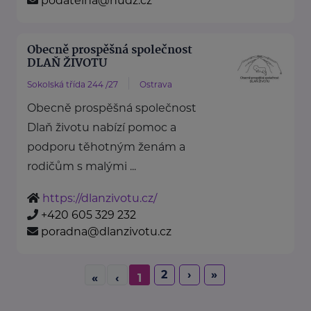
podatelna@nudz.cz
Obecně prospěšná společnost
DLAŇ ŽIVOTU
Sokolská třída 244 /27
Ostrava
Obecně prospěšná společnost
Dlaň životu nabízí pomoc a
podporu těhotným ženám a
rodičům s malými ...
https://dlanzivotu.cz/
+420 605 329 232
poradna@dlanzivotu.cz
2
›
»
«
‹
1