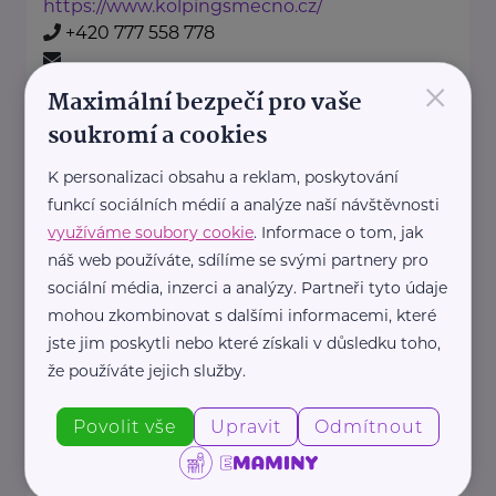
https://www.kolpingsmecno.cz/
+420 777 558 778
×
ludmila.janzurova@kolpingsmecno.cz
Maximální bezpečí pro vaše
soukromí a cookies
Nadace Dobrý anděl
K personalizaci obsahu a reklam, poskytování
Holečkova 3331/37
Praha 5
funkcí sociálních médií a analýze naší návštěvnosti
využíváme soubory cookie
. Informace o tom, jak
Nadace Dobrý anděl pomáhá
náš web používáte, sdílíme se svými partnery pro
rodinám s dětmi, ve kterých se
sociální média, inzerci a analýzy. Partneři tyto údaje
dítě, maminka nebo tatínek
mohou zkombinovat s dalšími informacemi, které
potýkají ...
jste jim poskytli nebo které získali v důsledku toho,
že používáte jejich služby.
https://www.dobryandel.cz/
+420 733 119 119
Povolit vše
Upravit
Odmítnout
dobryandel@dobryandel.cz