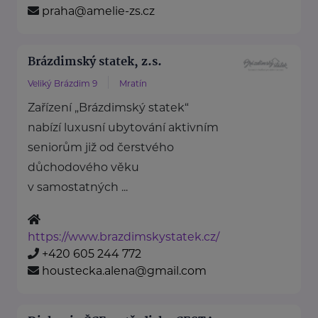
praha@amelie-zs.cz
Brázdimský statek, z.s.
Veliký Brázdim 9
Mratín
Zařízení „Brázdimský statek“
nabízí luxusní ubytování aktivním
seniorům již od čerstvého
důchodového věku
v samostatných ...
https://www.brazdimskystatek.cz/
+420 605 244 772
houstecka.alena@gmail.com