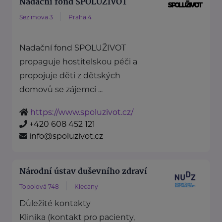
Nadační fond SPOLUŽIVOT
Sezimova 3
Praha 4
Nadační fond SPOLUŽIVOT
propaguje hostitelskou péči a
propojuje děti z dětských
domovů se zájemci ...
https://www.spoluzivot.cz/
+420 608 452 121
info@spoluzivot.cz
Národní ústav duševního zdraví
Topolová 748
Klecany
Důležité kontakty
Klinika (kontakt pro pacienty,