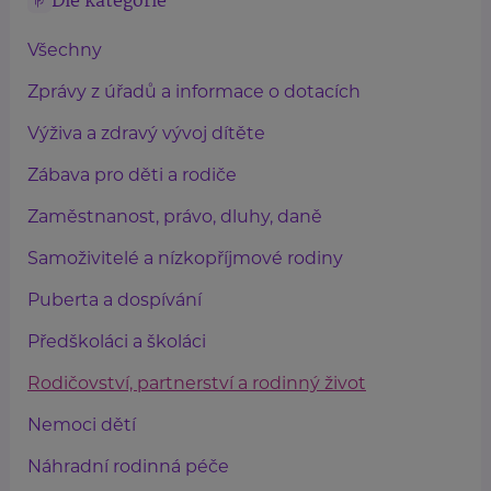
Dle kategorie
Všechny
Zprávy z úřadů a informace o dotacích
Výživa a zdravý vývoj dítěte
Zábava pro děti a rodiče
Zaměstnanost, právo, dluhy, daně
Samoživitelé a nízkopříjmové rodiny
Puberta a dospívání
Předškoláci a školáci
Rodičovství, partnerství a rodinný život
Nemoci dětí
Náhradní rodinná péče