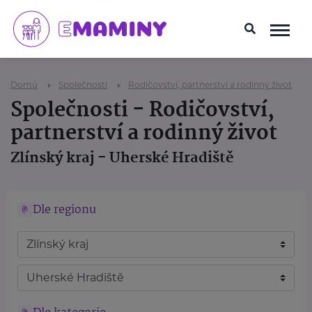
Domů
Společnosti
Rodičovství, partnerství a rodinný život
Společnosti - Rodičovství,
partnerství a rodinný život
Zlínský kraj - Uherské Hradiště
Dle regionu