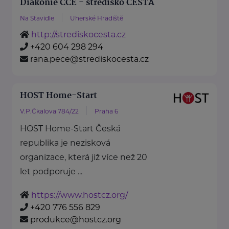
Diakonie ČCE - středisko CESTA
Na Stavidle
Uherské Hradiště
http://strediskocesta.cz
+420 604 298 294
rana.pece@strediskocesta.cz
HOST Home-Start
V.P.Čkalova 784/22
Praha 6
HOST Home-Start Česká
republika je nezisková
organizace, která již více než 20
let podporuje ...
https://www.hostcz.org/
+420 776 556 829
produkce@hostcz.org