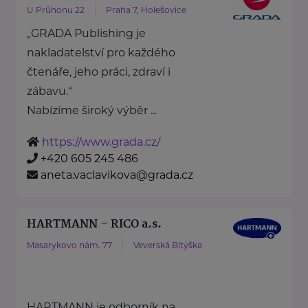
U Průhonu 22
Praha 7, Holešovice
„GRADA Publishing je
nakladatelství pro každého
čtenáře, jeho práci, zdraví i
zábavu.“
Nabízíme široký výběr ...
https://www.grada.cz/
+420 605 245 486
aneta.vaclavikova@grada.cz
HARTMANN – RICO a.s.
Masarykovo nám. 77
Veverská Bítýška
HARTMANN je odborník na