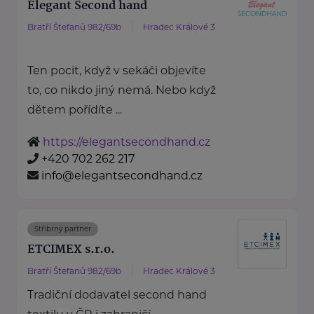
Elegant Second hand
Bratří Štefanů 982/69b
Hradec Králové 3
Ten pocit, když v sekáči objevíte
to, co nikdo jiný nemá. Nebo když
dětem pořídíte ...
https://elegantsecondhand.cz
+420 702 262 217
info@elegantsecondhand.cz
Stříbrný partner
ETCIMEX s.r.o.
Bratří Štefanů 982/69b
Hradec Králové 3
Tradiční dodavatel second hand