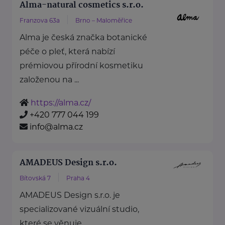
Alma-natural cosmetics s.r.o.
Franzova 63a
Brno – Maloměřice
Alma je česká značka botanické
péče o pleť, která nabízí
prémiovou přírodní kosmetiku
založenou na ...
https://alma.cz/
+420 777 044 199
info@alma.cz
AMADEUS Design s.r.o.
Bítovská 7
Praha 4
AMADEUS Design s.r.o. je
specializované vizuální studio,
které se věnuje