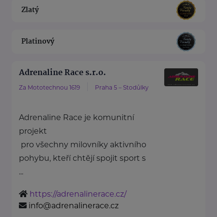
Zlatý
Platinový
Adrenaline Race s.r.o.
Za Mototechnou 1619
Praha 5 – Stodůlky
Adrenaline Race je komunitní
projekt
pro všechny milovníky aktivního
pohybu, kteří chtějí spojit sport s
...
https://adrenalinerace.cz/
info@adrenalinerace.cz