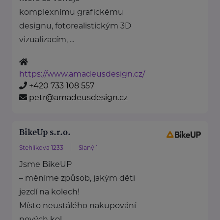
komplexnímu grafickému
designu, fotorealistickým 3D
vizualizacím, ...
https://www.amadeusdesign.cz/
+420 733 108 557
petr@amadeusdesign.cz
BikeUp s.r.o.
Stehlíkova 1233
Slaný 1
Jsme BikeUP
– měníme způsob, jakým děti
jezdí na kolech!
Místo neustálého nakupování
nových kol ...