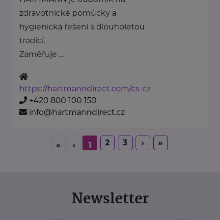
zdravotnické pomůcky a
hygienická řešení s dlouholetou
tradicí.
Zaměřuje ...
https://hartmanndirect.com/cs-cz
+420 800 100 150
info@hartmanndirect.cz
2
3
›
»
«
‹
1
Newsletter