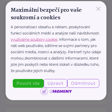
×
Maximální bezpečí pro vaše
Český zahrádkářský svaz, z.s.
soukromí a cookies
Rokycanova 318/15
Praha 3 - Žižkov
K personalizaci obsahu a reklam, poskytování
Redakce webu iZahrádkář.cz
funkcí sociálních médií a analýze naší návštěvnosti
e-mail: tomasek@zahradkari.cz
využíváme soubory cookie
. Informace o tom, jak
Redakce časopisu
náš web používáte, sdílíme se svými partnery pro
Rokycanova 15, 130 00 Praha 3e-
sociální média, inzerci a analýzy. Partneři tyto údaje
mohou zkombinovat s dalšími informacemi, které
mail: redakce@zahradkari.cz
jste jim poskytli nebo které získali v důsledku toho,
tel.: 222 781 773
že používáte jejich služby.
fax: ...
Povolit vše
Upravit
Odmítnout
https://www.zahradkari.cz/
+420 222 782 710
ustredi@zahradkari.cz