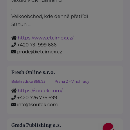
textilu v ČR i zahraničí
.
Velkoobchod, kde denně přetřídí
50 tun ...
https://www.etcimex.cz/
+420 731 999 666
prodej@etcimex.cz
Fresh Online s.r.o.
Bělehradská 858/23
Praha 2 – Vinohrady
https://soufek.com/
+420 776 776 699
info@soufek.com
Grada Publishing a.s.