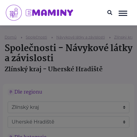
Domů
Společnosti
Návykové látky a závislosti
Zlínský kraj
Společnosti - Návykové látky
a závislosti
Zlínský kraj - Uherské Hradiště
Dle regionu