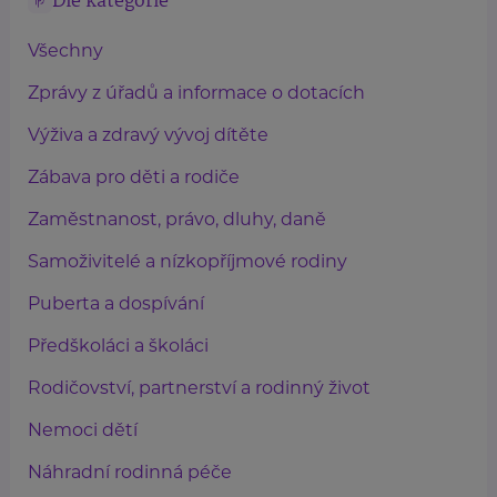
Dle kategorie
Všechny
Zprávy z úřadů a informace o dotacích
Výživa a zdravý vývoj dítěte
Zábava pro děti a rodiče
Zaměstnanost, právo, dluhy, daně
Samoživitelé a nízkopříjmové rodiny
Puberta a dospívání
Předškoláci a školáci
Rodičovství, partnerství a rodinný život
Nemoci dětí
Náhradní rodinná péče