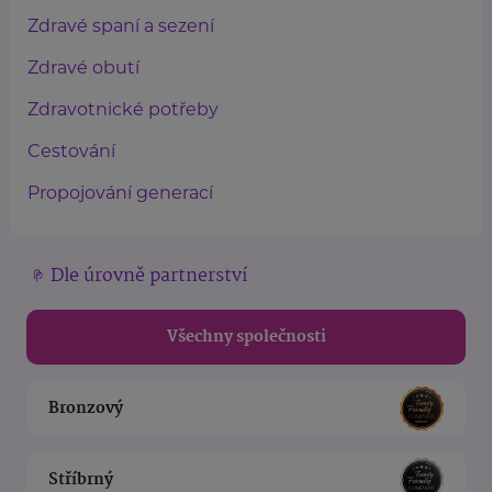
Zdravé spaní a sezení
Zdravé obutí
Zdravotnické potřeby
Cestování
Propojování generací
Dle úrovně partnerství
Všechny společnosti
Bronzový
Stříbrný