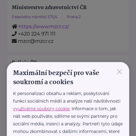
Ministerstvo zdravotnictví ČR
Palackého náměstí 375/4
Praha 2
https://www.mzcr.cz/
+420 224 971 111
mzcr@mzcr.cz
Policie ČR
×
Maximální bezpečí pro vaše
Strojnická 27
Praha 7 - Holešovice
soukromí a cookies
https://www.policie.cz/
+420 974 811 111
K personalizaci obsahu a reklam, poskytování
pp.tisk@pcr.cz
funkcí sociálních médií a analýze naší návštěvnosti
využíváme soubory cookie
. Informace o tom, jak
náš web používáte, sdílíme se svými partnery pro
Teen Challenge International ČR
sociální média, inzerci a analýzy. Partneři tyto údaje
Cejl 18
Brno
mohou zkombinovat s dalšími informacemi, které