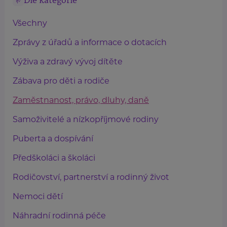
Dle kategorie
Všechny
Zprávy z úřadů a informace o dotacích
Výživa a zdravý vývoj dítěte
Zábava pro děti a rodiče
Zaměstnanost, právo, dluhy, daně
Samoživitelé a nízkopříjmové rodiny
Puberta a dospívání
Předškoláci a školáci
Rodičovství, partnerství a rodinný život
Nemoci dětí
Náhradní rodinná péče