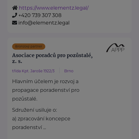
https://www.elementz.legal/
+420 739 307 308
info@elementz.legal
Bronzový partner
Asociace poradců pro pozůstalé,
z. s.
třída Kpt. Jaroše 1922/3
Brno
Hlavním účelem je rozvoj a
propagace poradenství pro
pozůstalé.
Sdružení usiluje o:
a) zpracování koncepce
poradenství ...