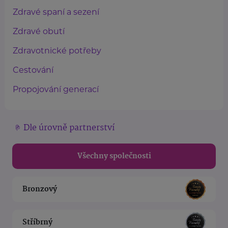
Zdravé spaní a sezení
Zdravé obutí
Zdravotnické potřeby
Cestování
Propojování generací
Dle úrovně partnerství
Všechny společnosti
Bronzový
Stříbrný