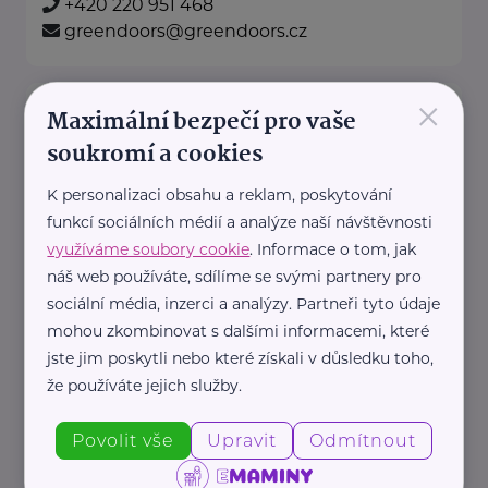
+420 220 951 468
greendoors@greendoors.cz
×
Klub svobodných matek z.s.
Maximální bezpečí pro vaše
Dukelských hrdinů 34
Praha 7
soukromí a cookies
K personalizaci obsahu a reklam, poskytování
"Pomáháme rodičům a jejich
funkcí sociálních médií a analýze naší návštěvnosti
dětem."
využíváme soubory cookie
. Informace o tom, jak
Rodinám samoživitelů z celé ČR
náš web používáte, sdílíme se svými partnery pro
poskytujeme finanční, materiální,
sociální média, inzerci a analýzy. Partneři tyto údaje
mohou zkombinovat s dalšími informacemi, které
odbornou právní ...
jste jim poskytli nebo které získali v důsledku toho,
že používáte jejich služby.
https://www.klubsvobodnychmatek.cz/
+420 800 995 511
Povolit vše
Upravit
Odmítnout
info@klubsvobodnychmatek.cz