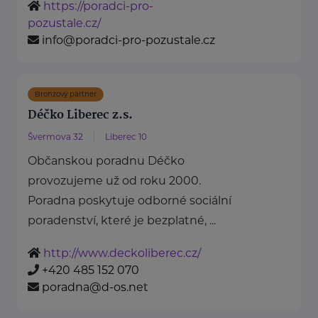
https://poradci-pro-
pozustale.cz/
info@poradci-pro-pozustale.cz
Bronzový partner
Déčko Liberec z.s.
Švermova 32
Liberec 10
Občanskou poradnu Déčko
provozujeme už od roku 2000.
Poradna poskytuje odborné sociální
poradenství, které je bezplatné, ...
http://www.deckoliberec.cz/
+420 485 152 070
poradna@d-os.net