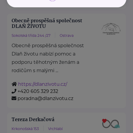
Obecně prospěšná společnost
DLAŇ ŽIVOTU
Sokolská třída 244 /27
Ostrava
Obecně prospěšná společnost
Dlaň životu nabízí pomoc a
podporu těhotným ženám a
rodičům s malými ...
https://dlanzivotu.cz/
+420 605 329 232
poradna@dlanzivotu.cz
Tereza Derkačová
Krkonošská 153
Vrchlabí