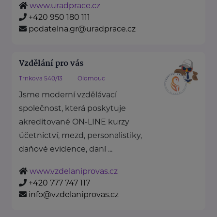
www.uradprace.cz
+420 950 180 111
podatelna.gr@uradprace.cz
Vzdělání pro vás
Trnkova 540/13
Olomouc
Jsme moderní vzdělávací
společnost, která poskytuje
akreditované ON-LINE kurzy
účetnictví, mezd, personalistiky,
daňové evidence, daní ...
www.vzdelaniprovas.cz
+420 777 747 117
info@vzdelaniprovas.cz