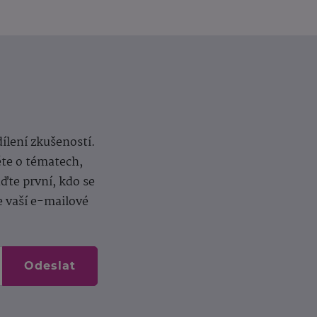
dílení zkušeností.
ěte o tématech,
te první, kdo se
e vaší e-mailové
Odeslat