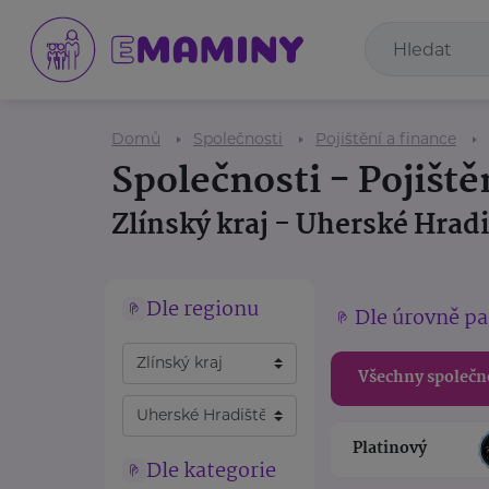
Domů
Společnosti
Pojištění a finance
Společnosti - Pojiště
Zlínský kraj - Uherské Hradi
Dle regionu
Dle úrovně pa
Všechny společn
Platinový
Dle kategorie