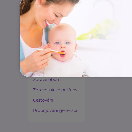
Paliativní péče
Rady a tipy
Harmonie duše a těla
Zaměstnávání osob ze
zdravotním
postižením
Lázeňství a wellness
Zdravé spaní a sezení
Zdravé obutí
Zdravotnické potřeby
Cestování
Propojování generací