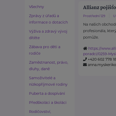
Allianz pojišťo
Všechny
Zprávy z úřadů a
Prostřední 129
U
informace o dotacích
Na našich obchod
profesionála, kter
Výživa a zdravý vývoj
pomůže.
dítěte
Zábava pro děti a
https://www.all
rodiče
poradci/0259-Mys
+420 602 778 1
Zaměstnanost, právo,
anna.myskeriko
dluhy, daně
Samoživitelé a
nízkopříjmové rodiny
Puberta a dospívání
Předškoláci a školáci
Rodičovství,