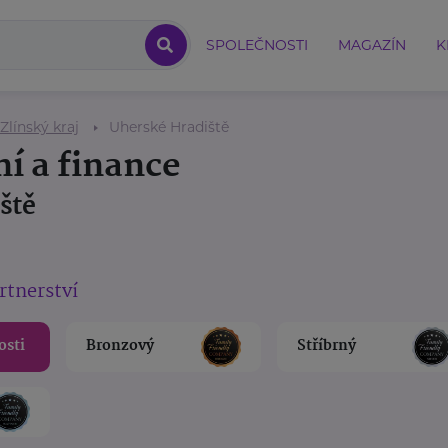
SPOLEČNOSTI
MAGAZÍN
K
Zlínský kraj
Uherské Hradiště
ní a finance
ště
rtnerství
osti
Bronzový
Stříbrný