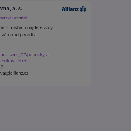
vna, a. s.
herské Hradiště
ních místech najdete vždy
ý vám rád poradí a
ianz.cz/cs_CZ/pobocky-a-
kerikova.html
87
va@iallianz.cz