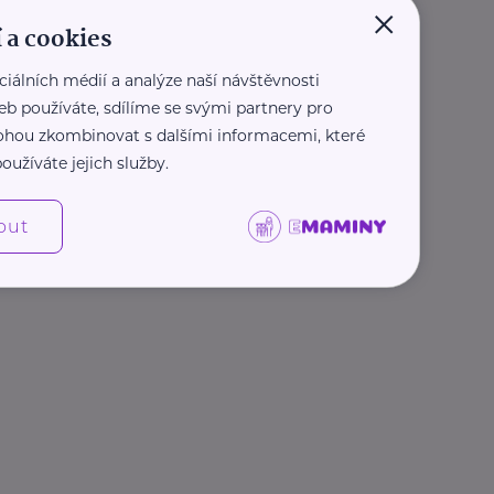
×
 a cookies
ciálních médií a analýze naší návštěvnosti
eb používáte, sdílíme se svými partnery pro
 mohou zkombinovat s dalšími informacemi, které
oužíváte jejich služby.
out