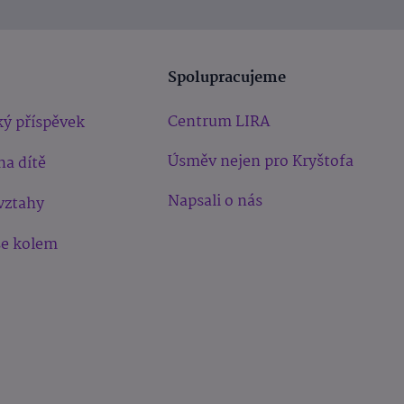
Spolupracujeme
Centrum LIRA
ý příspěvek
Úsměv nejen pro Kryštofa
na dítě
Napsali o nás
vztahy
še kolem