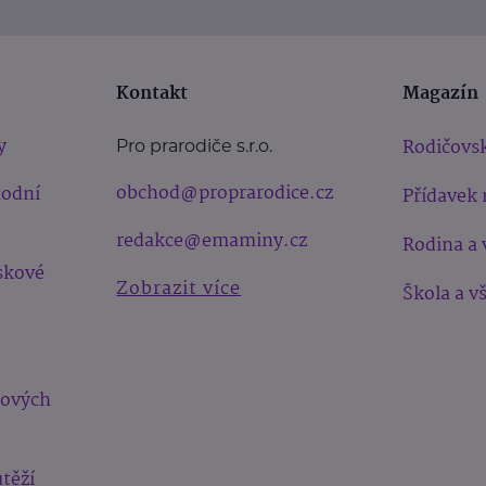
Kontakt
Magazín
y
Rodičovsk
Pro prarodiče s.r.o.
obchod@proprarodice.cz
hodní
Přídavek 
redakce@emaminy.cz
Rodina a 
skové
Zobrazit více
Škola a v
bových
těží