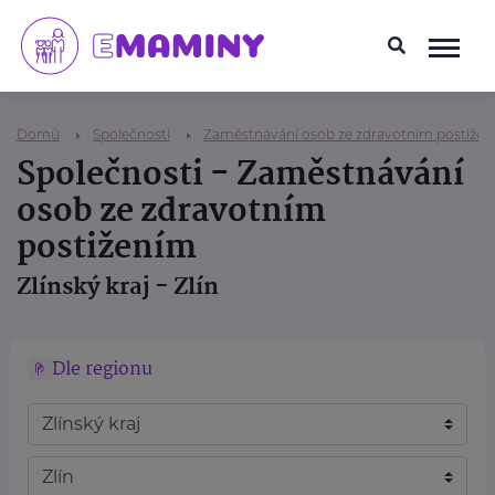
Domů
Společnosti
Zaměstnávání osob ze zdravotním postiže
Společnosti - Zaměstnávání
osob ze zdravotním
postižením
Zlínský kraj - Zlín
Dle regionu