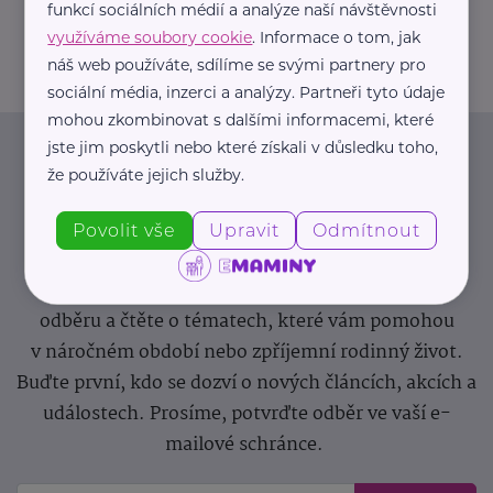
funkcí sociálních médií a analýze naší návštěvnosti
greendoors@greendoors.cz
využíváme soubory cookie
. Informace o tom, jak
náš web používáte, sdílíme se svými partnery pro
sociální média, inzerci a analýzy. Partneři tyto údaje
mohou zkombinovat s dalšími informacemi, které
jste jim poskytli nebo které získali v důsledku toho,
Newsletter
že používáte jejich služby.
Pravidelný přísun novinek, inspirace na každý den,
Povolit vše
Upravit
Odmítnout
podpora pro rodiče i sdílení zkušeností. Takový je
Newsletter webu eMaminy.cz. Přihlaste se k jeho
odběru a čtěte o tématech, které vám pomohou
v náročném období nebo zpříjemní rodinný život.
Buďte první, kdo se dozví o nových článcích, akcích a
událostech. Prosíme, potvrďte odběr ve vaší e-
mailové schránce.