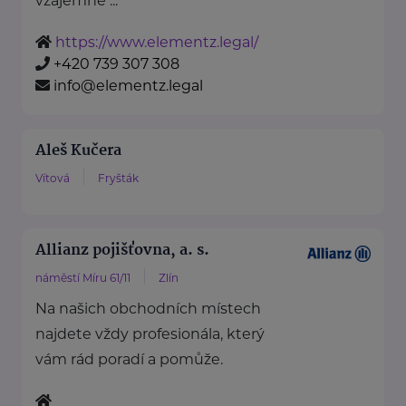
vzájemně ...
https://www.elementz.legal/
+420 739 307 308
info@elementz.legal
Aleš Kučera
Vítová
Fryšták
Allianz pojišťovna, a. s.
náměstí Míru 61/11
Zlín
Na našich obchodních místech
najdete vždy profesionála, který
vám rád poradí a pomůže.