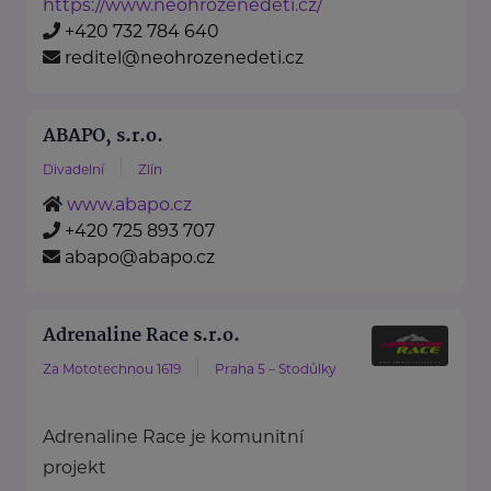
https://www.neohrozenedeti.cz/
+420 732 784 640
reditel@neohrozenedeti.cz
ABAPO, s.r.o.
Divadelní
Zlín
www.abapo.cz
+420 725 893 707
abapo@abapo.cz
Adrenaline Race s.r.o.
Za Mototechnou 1619
Praha 5 – Stodůlky
Adrenaline Race je komunitní
projekt