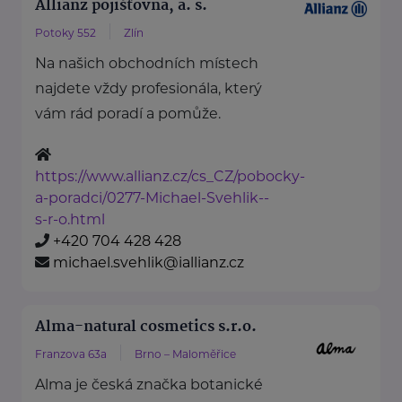
Allianz pojišťovna, a. s.
Potoky 552
Zlín
Na našich obchodních místech
najdete vždy profesionála, který
vám rád poradí a pomůže.
https://www.allianz.cz/cs_CZ/pobocky-
a-poradci/0277-Michael-Svehlik--
s-r-o.html
+420 704 428 428
michael.svehlik@iallianz.cz
Alma-natural cosmetics s.r.o.
Franzova 63a
Brno – Maloměřice
Alma je česká značka botanické