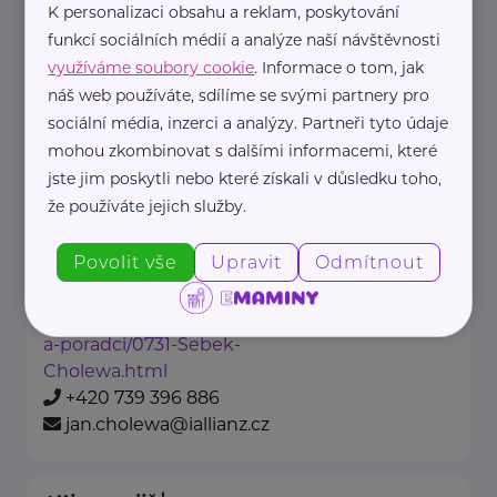
+420 777 740 161
K personalizaci obsahu a reklam, poskytování
zora.jungmannova@iallianz.cz
funkcí sociálních médií a analýze naší návštěvnosti
využíváme soubory cookie
. Informace o tom, jak
náš web používáte, sdílíme se svými partnery pro
Allianz pojišťovna, a. s.
sociální média, inzerci a analýzy. Partneři tyto údaje
J. Jabůrkové 308
Otrokovice
mohou zkombinovat s dalšími informacemi, které
Na našich obchodních místech
jste jim poskytli nebo které získali v důsledku toho,
že používáte jejich služby.
najdete vždy profesionála, který
vám rád poradí a pomůže.
Povolit vše
Upravit
Odmítnout
https://www.allianz.cz/cs_CZ/pobocky-
a-poradci/0731-Sebek-
Cholewa.html
+420 739 396 886
jan.cholewa@iallianz.cz