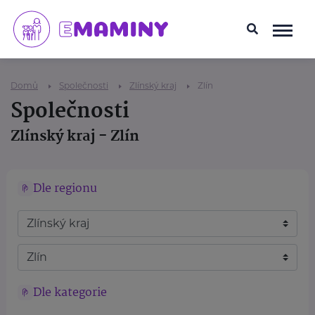
Domů
Společnosti
Zlínský kraj
Zlín
Společnosti
Zlínský kraj - Zlín
Dle regionu
Dle kategorie