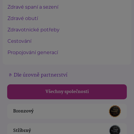
Zdravé spaní a sezení
Zdravé obutí
Zdravotnické potřeby
Cestování
Propojování generací
Dle úrovně partnerství
Všechny společnosti
Bronzový
Stříbrný