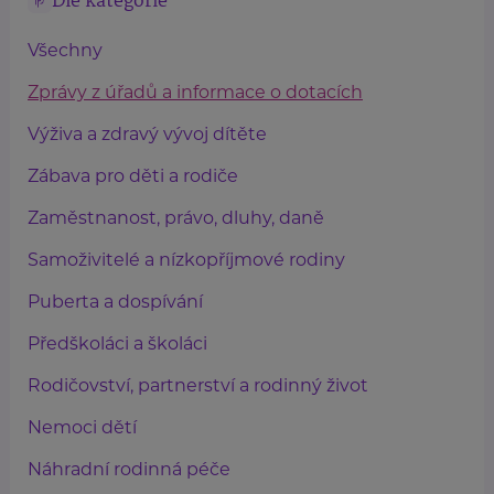
Dle kategorie
Všechny
Zprávy z úřadů a informace o dotacích
Výživa a zdravý vývoj dítěte
Zábava pro děti a rodiče
Zaměstnanost, právo, dluhy, daně
Samoživitelé a nízkopříjmové rodiny
Puberta a dospívání
Předškoláci a školáci
Rodičovství, partnerství a rodinný život
Nemoci dětí
Náhradní rodinná péče