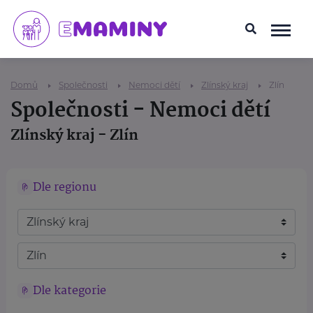
Domů
Společnosti
Nemoci dětí
Zlínský kraj
Zlín
Společnosti - Nemoci dětí
Zlínský kraj - Zlín
Dle regionu
Dle kategorie