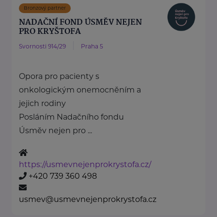
Bronzový partner
NADAČNÍ FOND ÚSMĚV NEJEN
PRO KRYŠTOFA
Svornosti 914/29
Praha 5
Opora pro pacienty s
onkologickým onemocněním a
jejich rodiny
Posláním Nadačního fondu
Úsměv nejen pro ...
https://usmevnejenprokrystofa.cz/
+420 739 360 498
usmev@usmevnejenprokrystofa.cz