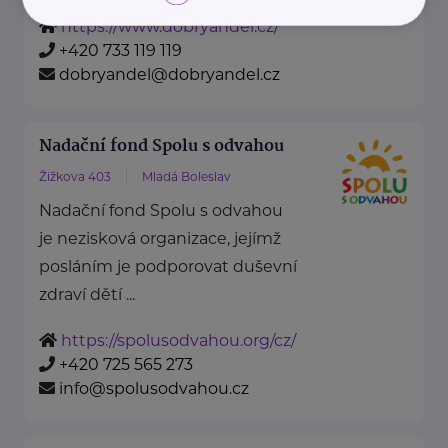
https://www.dobryandel.cz/
+420 733 119 119
dobryandel@dobryandel.cz
Nadační fond Spolu s odvahou
Žižkova 403
Mladá Boleslav
Nadační fond Spolu s odvahou
je nezisková organizace, jejímž
posláním je podporovat duševní
zdraví dětí ...
https://spolusodvahou.org/cz/
+420 725 565 273
info@spolusodvahou.cz