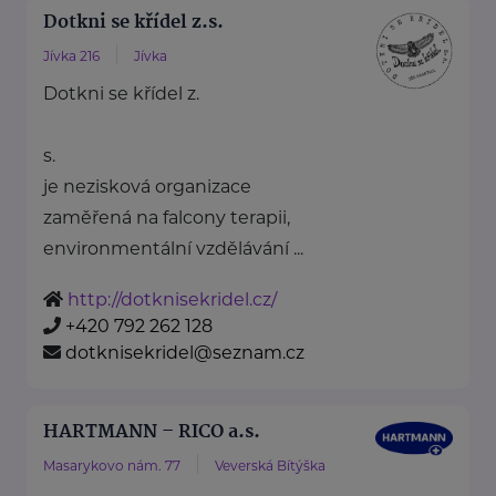
Dotkni se křídel z.s.
Jívka 216
Jívka
Dotkni se křídel z.
s.
je nezisková organizace
zaměřená na falcony terapii,
environmentální vzdělávání ...
http://dotknisekridel.cz/
+420 792 262 128
dotknisekridel@seznam.cz
HARTMANN – RICO a.s.
Masarykovo nám. 77
Veverská Bítýška