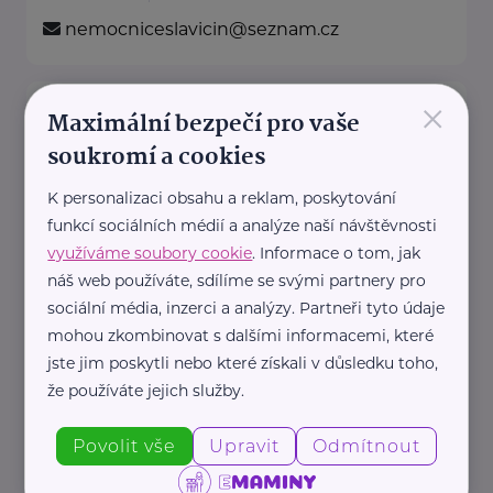
nemocniceslavicin@seznam.cz
×
Ministerstvo zdravotnictví ČR
Maximální bezpečí pro vaše
Palackého náměstí 375/4
Praha 2
soukromí a cookies
https://www.mzcr.cz/
K personalizaci obsahu a reklam, poskytování
+420 224 971 111
funkcí sociálních médií a analýze naší návštěvnosti
mzcr@mzcr.cz
využíváme soubory cookie
. Informace o tom, jak
náš web používáte, sdílíme se svými partnery pro
Nadace Dobrý anděl
sociální média, inzerci a analýzy. Partneři tyto údaje
mohou zkombinovat s dalšími informacemi, které
Holečkova 3331/37
Praha 5
jste jim poskytli nebo které získali v důsledku toho,
Nadace Dobrý anděl pomáhá
že používáte jejich služby.
rodinám s dětmi, ve kterých se
dítě, maminka nebo tatínek
Povolit vše
Upravit
Odmítnout
potýkají ...