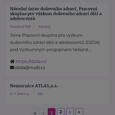
Národní ústav duševního zdraví, Pracovní
skupina pro výzkum duševního zdraví dětí a
adolescentů
Topolová 748
Klecany
Jsme Pracovní skupina pro výzkum
duševního zdraví dětí a adolescentů (DZDA)
pod Výzkumným programem Veřejné ...
https://dzda.cz/
dzda@nudz.cz
Nemocnice ATLAS,a.s.
tř. T. Bati č.p.
Zlín
2
›
»
«
‹
1