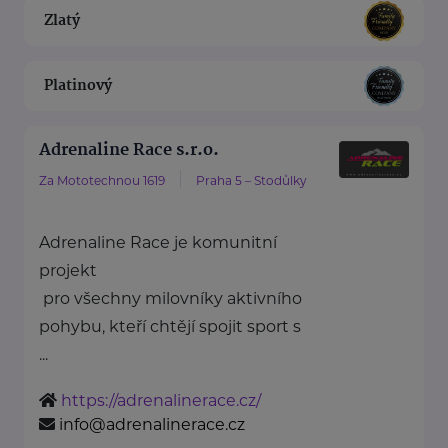
Zlatý
Platinový
Adrenaline Race s.r.o.
Za Mototechnou 1619
Praha 5 – Stodůlky
Adrenaline Race je komunitní
projekt
pro všechny milovníky aktivního
pohybu, kteří chtějí spojit sport s
...
https://adrenalinerace.cz/
info@adrenalinerace.cz