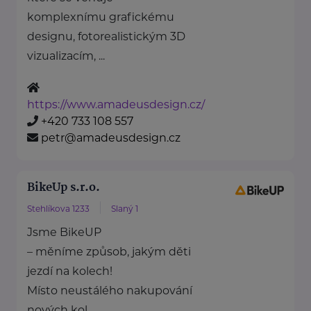
komplexnímu grafickému
designu, fotorealistickým 3D
vizualizacím, ...
https://www.amadeusdesign.cz/
+420 733 108 557
petr@amadeusdesign.cz
BikeUp s.r.o.
Stehlíkova 1233
Slaný 1
Jsme BikeUP
– měníme způsob, jakým děti
jezdí na kolech!
Místo neustálého nakupování
nových kol ...