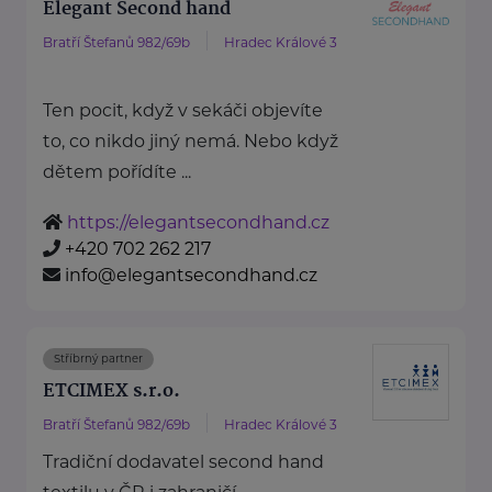
Elegant Second hand
Bratří Štefanů 982/69b
Hradec Králové 3
Ten pocit, když v sekáči objevíte
to, co nikdo jiný nemá. Nebo když
dětem pořídíte ...
https://elegantsecondhand.cz
+420 702 262 217
info@elegantsecondhand.cz
Stříbrný partner
ETCIMEX s.r.o.
Bratří Štefanů 982/69b
Hradec Králové 3
Tradiční dodavatel second hand