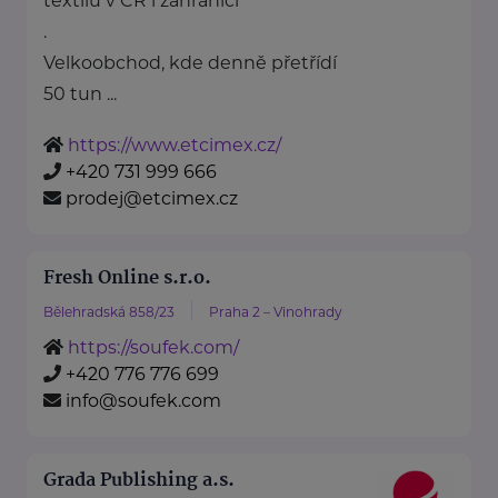
textilu v ČR i zahraničí
.
Velkoobchod, kde denně přetřídí
50 tun ...
https://www.etcimex.cz/
+420 731 999 666
prodej@etcimex.cz
Fresh Online s.r.o.
Bělehradská 858/23
Praha 2 – Vinohrady
https://soufek.com/
+420 776 776 699
info@soufek.com
Grada Publishing a.s.