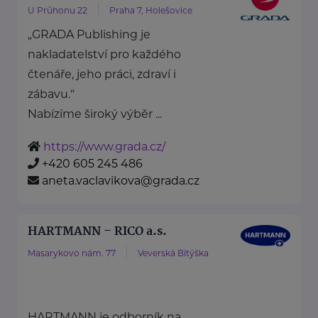
U Průhonu 22
Praha 7, Holešovice
„GRADA Publishing je
nakladatelství pro každého
čtenáře, jeho práci, zdraví i
zábavu.“
Nabízíme široký výběr ...
https://www.grada.cz/
+420 605 245 486
aneta.vaclavikova@grada.cz
HARTMANN – RICO a.s.
Masarykovo nám. 77
Veverská Bítýška
HARTMANN je odborník na