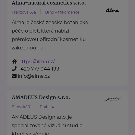
Alma-natural cosmetics s.r.o.
Franzova 63a
Brno – Maloměřice
Alma je česká značka botanické
péče o pleť, která nabízí
prémiovou přírodní kosmetiku
založenou na ...
https://alma.cz/
+420 777 044 199
info@alma.cz
AMADEUS Design s.r.o.
Bítovská 7
Praha 4
AMADEUS Design s.r.o. je
specializované vizuální studio,
které se věnuje