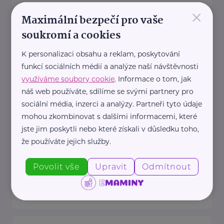
×
Maximální bezpečí pro vaše
Český zahrádkářský svaz, z.s.
soukromí a cookies
Rokycanova 318/15
Praha 3 - Žižkov
K personalizaci obsahu a reklam, poskytování
Redakce webu iZahrádkář.cz
funkcí sociálních médií a analýze naší návštěvnosti
e-mail: tomasek@zahradkari.cz
využíváme soubory cookie
. Informace o tom, jak
Redakce časopisu
náš web používáte, sdílíme se svými partnery pro
Rokycanova 15, 130 00 Praha 3e-
sociální média, inzerci a analýzy. Partneři tyto údaje
mohou zkombinovat s dalšími informacemi, které
mail: redakce@zahradkari.cz
jste jim poskytli nebo které získali v důsledku toho,
tel.: 222 781 773
že používáte jejich služby.
fax: ...
Povolit vše
Upravit
Odmítnout
https://www.zahradkari.cz/
+420 222 782 710
ustredi@zahradkari.cz