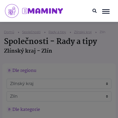
Domů
Společnosti
Rady a tipy
Zlínský kraj
Zlín
Společnosti - Rady a tipy
Zlínský kraj - Zlín
Dle regionu
Dle kategorie