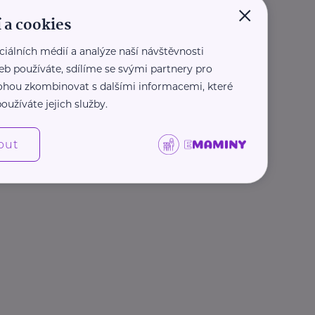
×
 a cookies
ciálních médií a analýze naší návštěvnosti
eb používáte, sdílíme se svými partnery pro
 mohou zkombinovat s dalšími informacemi, které
oužíváte jejich služby.
out