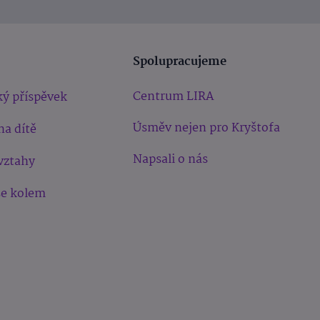
Spolupracujeme
Centrum LIRA
ý příspěvek
Úsměv nejen pro Kryštofa
na dítě
Napsali o nás
vztahy
še kolem