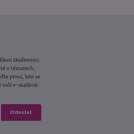
dílení zkušeností.
ěte o tématech,
te první, kdo se
e vaší e-mailové
Odeslat