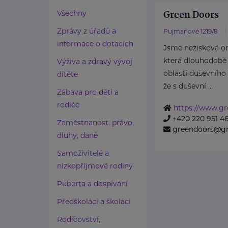
Green Doors
Všechny
Zprávy z úřadů a
Pujmanové 1219/8
informace o dotacích
Jsme nezisková o
která dlouhodobě
Výživa a zdravý vývoj
oblasti duševního
dítěte
že s duševní ...
Zábava pro děti a
rodiče
https://www.gr
+420 220 951 4
Zaměstnanost, právo,
greendoors@gr
dluhy, daně
Samoživitelé a
nízkopříjmové rodiny
Puberta a dospívání
Předškoláci a školáci
Rodičovství,