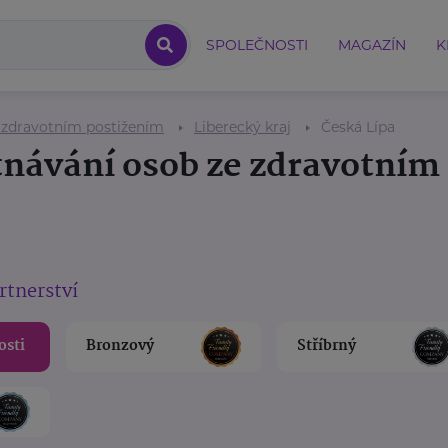
SPOLEČNOSTI
MAGAZÍN
K
 zdravotním postižením
Liberecký kraj
Česká Lípa
tnávání osob ze zdravotním
rtnerství
osti
Bronzový
Stříbrný