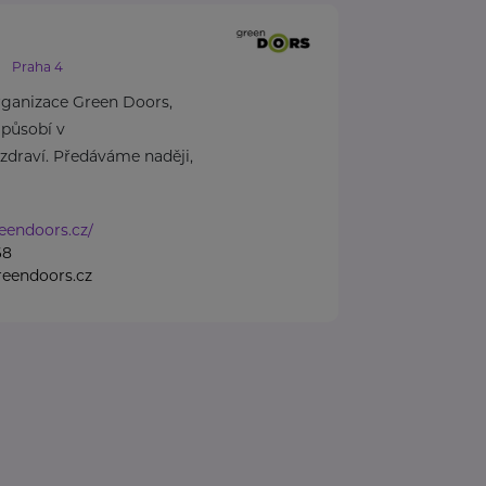
Praha 4
rganizace Green Doors,
 působí v
 zdraví. Předáváme naději,
eendoors.cz/
68
eendoors.cz