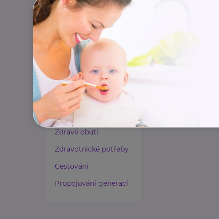
Paliativní péče
Rady a tipy
Harmonie duše a těla
Zaměstnávání osob ze
zdravotním
postižením
Lázeňství a wellness
Zdravé spaní a sezení
Zdravé obutí
Zdravotnické potřeby
Cestování
Propojování generací