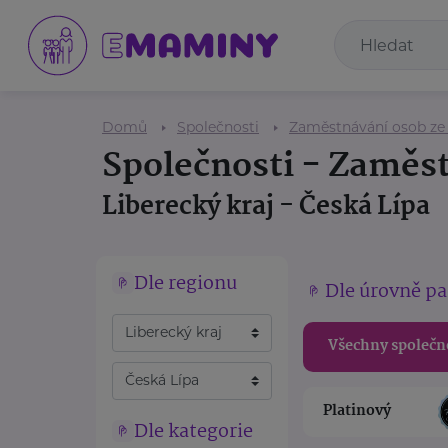
Domů
Společnosti
Zaměstnávání osob ze
Společnosti - Zaměs
Liberecký kraj - Česká Lípa
Dle regionu
Dle úrovně pa
Všechny společn
Platinový
Dle kategorie