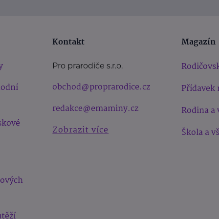
Kontakt
Magazín
y
Rodičovsk
Pro prarodiče s.r.o.
obchod@proprarodice.cz
hodní
Přídavek 
redakce@emaminy.cz
Rodina a 
skové
Zobrazit více
Škola a v
bových
těží